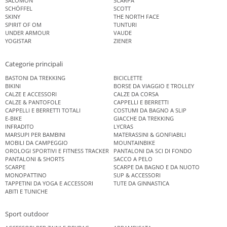
SALOMON
SCARPA
SCHÖFFEL
SCOTT
SKINY
THE NORTH FACE
SPIRIT OF OM
TUNTURI
UNDER ARMOUR
VAUDE
YOGISTAR
ZIENER
Categorie principali
BASTONI DA TREKKING
BICICLETTE
BIKINI
BORSE DA VIAGGIO E TROLLEY
CALZE E ACCESSORI
CALZE DA CORSA
CALZE & PANTOFOLE
CAPPELLI E BERRETTI
CAPPELLI E BERRETTI TOTALI
COSTUMI DA BAGNO A SLIP
E-BIKE
GIACCHE DA TREKKING
INFRADITO
LYCRAS
MARSUPI PER BAMBINI
MATERASSINI & GONFIABILI
MOBILI DA CAMPEGGIO
MOUNTAINBIKE
OROLOGI SPORTIVI E FITNESS TRACKER
PANTALONI DA SCI DI FONDO
PANTALONI & SHORTS
SACCO A PELO
SCARPE
SCARPE DA BAGNO E DA NUOTO
MONOPATTINO
SUP & ACCESSORI
TAPPETINI DA YOGA E ACCESSORI
TUTE DA GINNASTICA
ABITI E TUNICHE
Sport outdoor