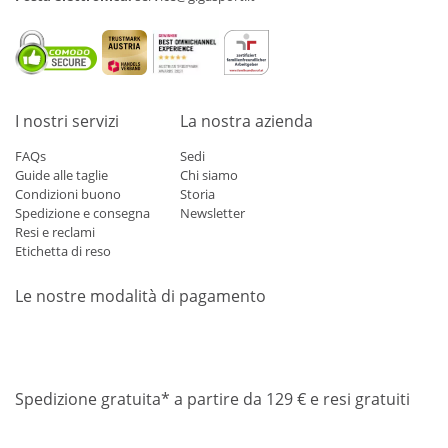
I nostri servizi
La nostra azienda
FAQs
Sedi
Guide alle taglie
Chi siamo
Condizioni buono
Storia
Spedizione e consegna
Newsletter
Resi e reclami
Etichetta di reso
Le nostre modalità di pagamento
Mastercard
Visa
Diners
Applepay
Amazon
Paypal
Klarn
Spedizione gratuita* a partire da 129 € e resi gratuiti