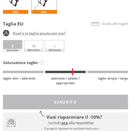
DEAL
DEAL
Taglia EU:
Guida alle taglie
Qual è la taglia giusta per me?
S
M
L
Alternative
Alternative
Alternative
Valutazione taglie:
?
taglio slim / aderente
aderente / adatto /
taglio ampio / largo
appropriato
ESAURITO
Vuoi risparmiare il -10%?
Iscriviti
ora
alla newsletter.
Si prega di rispettare le condizioni del buono.