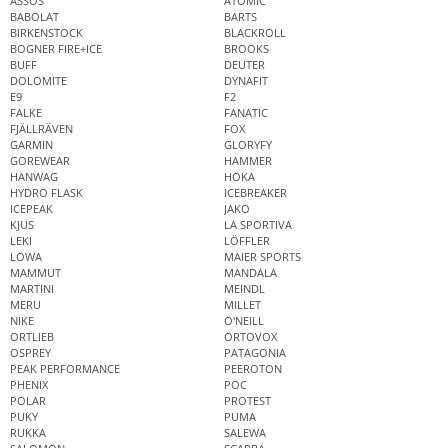
ASSOS
ATOMIC
BABOLAT
BARTS
BIRKENSTOCK
BLACKROLL
BOGNER FIRE+ICE
BROOKS
BUFF
DEUTER
DOLOMITE
DYNAFIT
E9
F2
FALKE
FANATIC
FJÄLLRÄVEN
FOX
GARMIN
GLORYFY
GOREWEAR
HAMMER
HANWAG
HOKA
HYDRO FLASK
ICEBREAKER
ICEPEAK
JAKO
KJUS
LA SPORTIVA
LEKI
LÖFFLER
LOWA
MAIER SPORTS
MAMMUT
MANDALA
MARTINI
MEINDL
MERU
MILLET
NIKE
O'NEILL
ORTLIEB
ORTOVOX
OSPREY
PATAGONIA
PEAK PERFORMANCE
PEEROTON
PHENIX
POC
POLAR
PROTEST
PUKY
PUMA
RUKKA
SALEWA