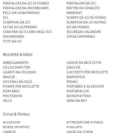
PANTALONI DA SCI DI FONDO
PANTALONI DA SCI
PANTALONI DA SNOWBOARD
PATTINI DA GHIACCIO
PELLI DA SCIALPINISMO
RAMPANT
SCI
SCARPE DA SCI DI FONDO
SCARPONI DA SCI
SCARPONI DA SCI ALPINO
SCI DA SCI ALPINISMO
SCI DA FONDO
CERA PER SCI E CURA DEGLI SCI
SICUREZZA VALANGHE
SNOWBOARD
STIVALI INVERNALI
TUTE DA SCI
Biciclette & bikes
ABBIGLIAMENTO
CASCHI DA BICICLETTA
CICLOCOMPUTER
GIACCHE
GUANTI DA CICLISMO
LUCCHETTI PER BICICLETTE
MAGLIE
MANOPOLE
OCCHIALI DA SOLE
PEDALI
POMPE PER BICICLETTE
PORTABICI E ACCESSORI
PORTABICI
PORTAPACCHI
PROTEZIONI
MONOPATTINO
SELLE
ZAINI DA BICI
Corsa & fitness
ACCESSORI
ATTREZZATURE-FITNESS
BORSE SPORTIVE
PUGILATO
CAMICIE
CALZE DA CORSA