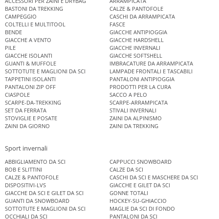
ACCESSORI PER ZAINI E DRYBAG
ARRAMPICATA
BASTONI DA TREKKING
CALZE & PANTOFOLE
CAMPEGGIO
CASCHI DA ARRAMPICATA
COLTELLI E MULTITOOL
FASCE
BENDE
GIACCHE ANTIPIOGGIA
GIACCHE A VENTO
GIACCHE HARDSHELL
PILE
GIACCHE INVERNALI
GIACCHE ISOLANTI
GIACCHE SOFTSHELL
GUANTI & MUFFOLE
IMBRACATURE DA ARRAMPICATA
SOTTOTUTE E MAGLIONI DA SCI
LAMPADE FRONTALI E TASCABILI
TAPPETINI ISOLANTI
PANTALONI ANTIPIOGGIA
PANTALONI ZIP OFF
PRODOTTI PER LA CURA
CIASPOLE
SACCO A PELO
SCARPE-DA-TREKKING
SCARPE-ARRAMPICATA
SET DA FERRATA
STIVALI INVERNALI
STOVIGLIE E POSATE
ZAINI DA ALPINISMO
ZAINI DA GIORNO
ZAINI DA TREKKING
Sport invernali
ABBIGLIAMENTO DA SCI
CAPPUCCI SNOWBOARD
BOB E SLITTINI
CALZE DA SCI
CALZE & PANTOFOLE
CASCHI DA SCI E MASCHERE DA SCI
DISPOSITIVI-LVS
GIACCHE E GILET DA SCI
GIACCHE DA SCI E GILET DA SCI
GONNE TOTALI
GUANTI DA SNOWBOARD
HOCKEY-SU-GHIACCIO
SOTTOTUTE E MAGLIONI DA SCI
MAGLIE DA SCI DI FONDO
OCCHIALI DA SCI
PANTALONI DA SCI