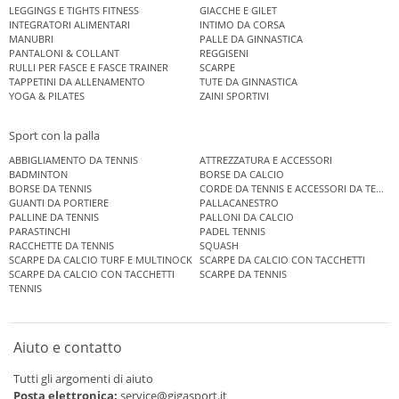
LEGGINGS E TIGHTS FITNESS
GIACCHE E GILET
INTEGRATORI ALIMENTARI
INTIMO DA CORSA
MANUBRI
PALLE DA GINNASTICA
PANTALONI & COLLANT
REGGISENI
RULLI PER FASCE E FASCE TRAINER
SCARPE
TAPPETINI DA ALLENAMENTO
TUTE DA GINNASTICA
YOGA & PILATES
ZAINI SPORTIVI
Sport con la palla
ABBIGLIAMENTO DA TENNIS
ATTREZZATURA E ACCESSORI
BADMINTON
BORSE DA CALCIO
BORSE DA TENNIS
CORDE DA TENNIS E ACCESSORI DA TENNIS
GUANTI DA PORTIERE
PALLACANESTRO
PALLINE DA TENNIS
PALLONI DA CALCIO
PARASTINCHI
PADEL TENNIS
RACCHETTE DA TENNIS
SQUASH
SCARPE DA CALCIO TURF E MULTINOCK
SCARPE DA CALCIO CON TACCHETTI
SCARPE DA CALCIO CON TACCHETTI
SCARPE DA TENNIS
TENNIS
Aiuto e contatto
Tutti gli argomenti di aiuto
Posta elettronica:
service@gigasport.it