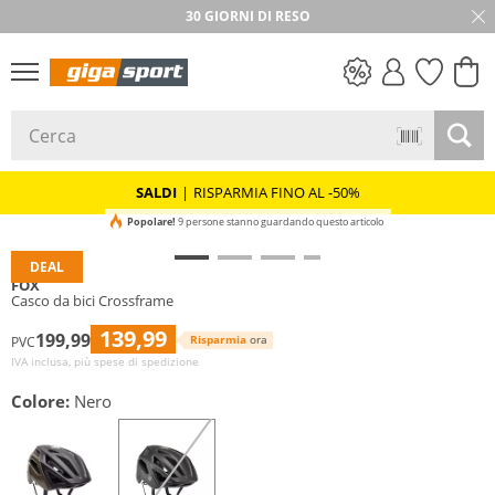
30 GIORNI DI RESO
SALDI
SALDI
|
RISPARMIA FINO AL -50%
Popolare!
9 persone stanno guardando questo articolo
DEAL
FOX
Casco da bici Crossframe
139,99
199,99
Risparmia
ora
PVC
IVA inclusa, più spese di spedizione
Colore:
Nero