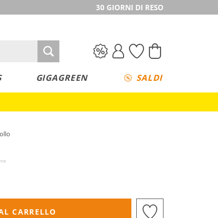
30 GIORNI DI RESO
S
GIGAGREEN
SALDI
ollo
one
AL CARRELLO