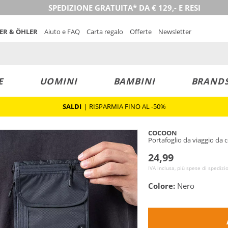
SPEDIZIONE GRATUITA* DA € 129,- E RESI
NER & ÖHLER
Aiuto e FAQ
Carta regalo
Offerte
Newsletter
E
UOMINI
BAMBINI
BRAND
SALDI
|
RISPARMIA FINO AL -50%
COCOON
Portafoglio da viaggio da c
24,99
IVA inclusa, più spese di spedizi
Colore:
Nero