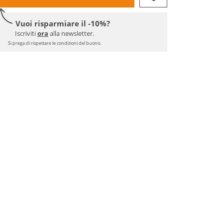
Vuoi risparmiare il -10%?
Iscriviti
ora
alla newsletter.
Si prega di rispettare le condizioni del buono.