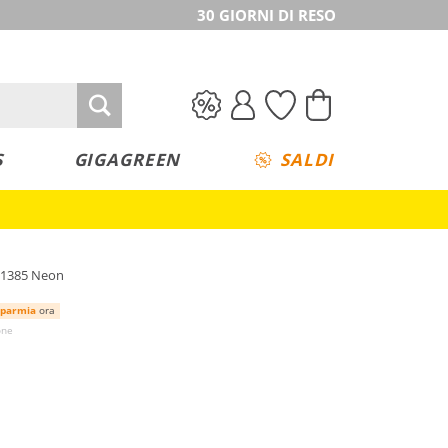
30 GIORNI DI RESO
S
GIGAGREEN
SALDI
r 1385 Neon
sparmia
ora
one