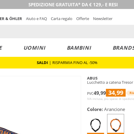
SPEDIZIONE GRATUITA* DA € 129,- E RESI
NER & ÖHLER
Aiuto e FAQ
Carta regalo
Offerte
Newsletter
E
UOMINI
BAMBINI
BRAND
SALDI
|
RISPARMIA FINO AL -50%
ABUS
Lucchetto a catena Treso
34,99
49,99
Ri
PVC
IVA inclusa, più spese di spedizi
Colore:
Arancione