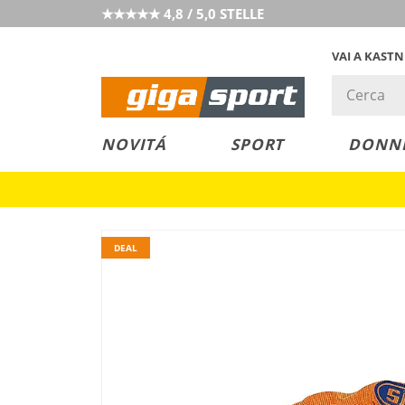
★★★★★ 4,8 / 5,0 STELLE
VAI A KAST
PREZZO &
SALDI
NOVITÁ
SPORT
DONN
VALORE
DEAL