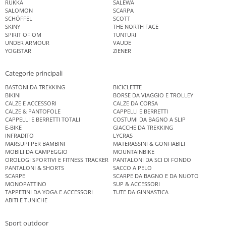
RUKKA
SALEWA
SALOMON
SCARPA
SCHÖFFEL
SCOTT
SKINY
THE NORTH FACE
SPIRIT OF OM
TUNTURI
UNDER ARMOUR
VAUDE
YOGISTAR
ZIENER
Categorie principali
BASTONI DA TREKKING
BICICLETTE
BIKINI
BORSE DA VIAGGIO E TROLLEY
CALZE E ACCESSORI
CALZE DA CORSA
CALZE & PANTOFOLE
CAPPELLI E BERRETTI
CAPPELLI E BERRETTI TOTALI
COSTUMI DA BAGNO A SLIP
E-BIKE
GIACCHE DA TREKKING
INFRADITO
LYCRAS
MARSUPI PER BAMBINI
MATERASSINI & GONFIABILI
MOBILI DA CAMPEGGIO
MOUNTAINBIKE
OROLOGI SPORTIVI E FITNESS TRACKER
PANTALONI DA SCI DI FONDO
PANTALONI & SHORTS
SACCO A PELO
SCARPE
SCARPE DA BAGNO E DA NUOTO
MONOPATTINO
SUP & ACCESSORI
TAPPETINI DA YOGA E ACCESSORI
TUTE DA GINNASTICA
ABITI E TUNICHE
Sport outdoor