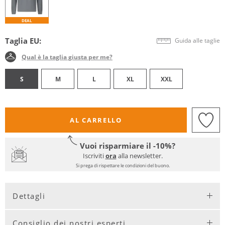
DEAL
Taglia EU:
Guida alle taglie
Qual è la taglia giusta per me?
S
M
L
XL
XXL
AL CARRELLO
Vuoi risparmiare il -10%?
Iscriviti
ora
alla newsletter.
Si prega di rispettare le condizioni del buono.
Dettagli
Consiglio dei nostri esperti