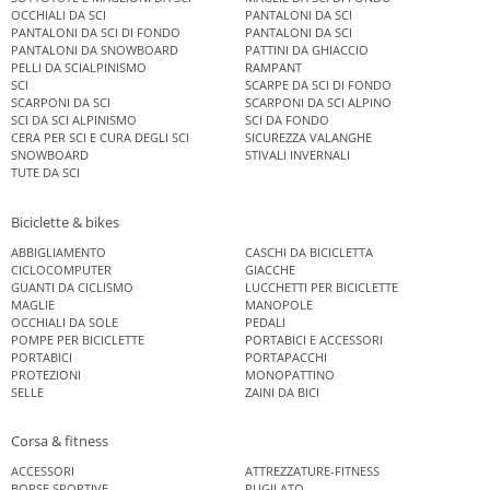
OCCHIALI DA SCI
PANTALONI DA SCI
PANTALONI DA SCI DI FONDO
PANTALONI DA SCI
PANTALONI DA SNOWBOARD
PATTINI DA GHIACCIO
PELLI DA SCIALPINISMO
RAMPANT
SCI
SCARPE DA SCI DI FONDO
SCARPONI DA SCI
SCARPONI DA SCI ALPINO
SCI DA SCI ALPINISMO
SCI DA FONDO
CERA PER SCI E CURA DEGLI SCI
SICUREZZA VALANGHE
SNOWBOARD
STIVALI INVERNALI
TUTE DA SCI
Biciclette & bikes
ABBIGLIAMENTO
CASCHI DA BICICLETTA
CICLOCOMPUTER
GIACCHE
GUANTI DA CICLISMO
LUCCHETTI PER BICICLETTE
MAGLIE
MANOPOLE
OCCHIALI DA SOLE
PEDALI
POMPE PER BICICLETTE
PORTABICI E ACCESSORI
PORTABICI
PORTAPACCHI
PROTEZIONI
MONOPATTINO
SELLE
ZAINI DA BICI
Corsa & fitness
ACCESSORI
ATTREZZATURE-FITNESS
BORSE SPORTIVE
PUGILATO