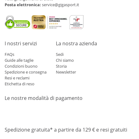
Posta elettronica:
service@gigasport.it
I nostri servizi
La nostra azienda
FAQs
Sedi
Guide alle taglie
Chi siamo
Condizioni buono
Storia
Spedizione e consegna
Newsletter
Resi e reclami
Etichetta di reso
Le nostre modalità di pagamento
Mastercard
Visa
Diners
Applepay
Amazon
Paypal
Klarn
Spedizione gratuita* a partire da 129 € e resi gratuiti