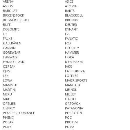
ARENA
ASICS
ASSOS
ATOMIC
BABOLAT
BARTS
BIRKENSTOCK
BLACKROLL
BOGNER FIRE+ICE
BROOKS
BUFF
DEUTER
DOLOMITE
DYNAFIT
E9
F2
FALKE
FANATIC
FJÄLLRÄVEN
FOX
GARMIN
GLORYFY
GOREWEAR
HAMMER
HANWAG
HOKA
HYDRO FLASK
ICEBREAKER
ICEPEAK
JAKO
KJUS
LA SPORTIVA
LEKI
LÖFFLER
LOWA
MAIER SPORTS
MAMMUT
MANDALA
MARTINI
MEINDL
MERU
MILLET
NIKE
O'NEILL
ORTLIEB
ORTOVOX
OSPREY
PATAGONIA
PEAK PERFORMANCE
PEEROTON
PHENIX
POC
POLAR
PROTEST
PUKY
PUMA