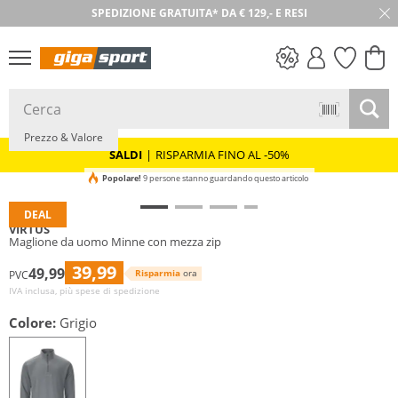
SPEDIZIONE GRATUITA* DA € 129,- E RESI
30 GIORNI DI RESO
SALDI
Prezzo & Valore
SALDI
|
RISPARMIA FINO AL -50%
Popolare!
9 persone stanno guardando questo articolo
DEAL
VIRTUS
Maglione da uomo Minne con mezza zip
39,99
49,99
Risparmia
ora
PVC
IVA inclusa, più spese di spedizione
Colore:
Grigio