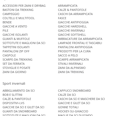
ACCESSORI PER ZAINI E DRYBAG
ARRAMPICATA
BASTONI DA TREKKING
CALZE & PANTOFOLE
CAMPEGGIO
CASCHI DA ARRAMPICATA
COLTELLI E MULTITOOL
FASCE
BENDE
GIACCHE ANTIPIOGGIA
GIACCHE A VENTO
GIACCHE HARDSHELL
PILE
GIACCHE INVERNALI
GIACCHE ISOLANTI
GIACCHE SOFTSHELL
GUANTI & MUFFOLE
IMBRACATURE DA ARRAMPICATA
SOTTOTUTE E MAGLIONI DA SCI
LAMPADE FRONTALI E TASCABILI
TAPPETINI ISOLANTI
PANTALONI ANTIPIOGGIA
PANTALONI ZIP OFF
PRODOTTI PER LA CURA
CIASPOLE
SACCO A PELO
SCARPE-DA-TREKKING
SCARPE-ARRAMPICATA
SET DA FERRATA
STIVALI INVERNALI
STOVIGLIE E POSATE
ZAINI DA ALPINISMO
ZAINI DA GIORNO
ZAINI DA TREKKING
Sport invernali
ABBIGLIAMENTO DA SCI
CAPPUCCI SNOWBOARD
BOB E SLITTINI
CALZE DA SCI
CALZE & PANTOFOLE
CASCHI DA SCI E MASCHERE DA SCI
DISPOSITIVI-LVS
GIACCHE E GILET DA SCI
GIACCHE DA SCI E GILET DA SCI
GONNE TOTALI
GUANTI DA SNOWBOARD
HOCKEY-SU-GHIACCIO
SOTTOTUTE E MAGLIONI DA SCI
MAGLIE DA SCI DI FONDO