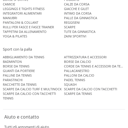
CAMICIE
CALZE DA CORSA
LEGGINGS E TIGHTS FITNESS
GIACCHE E GILET
INTEGRATORI ALIMENTARI
INTIMO DA CORSA
MANUBRI
PALLE DA GINNASTICA
PANTALONI & COLLANT
REGGISENI
RULLI PER FASCE E FASCE TRAINER
SCARPE
TAPPETINI DA ALLENAMENTO
TUTE DA GINNASTICA
YOGA & PILATES
ZAINI SPORTIVI
Sport con la palla
ABBIGLIAMENTO DA TENNIS
ATTREZZATURA E ACCESSORI
BADMINTON
BORSE DA CALCIO
BORSE DA TENNIS
CORDE DA TENNIS E ACCESSORI DA TENNIS
GUANTI DA PORTIERE
PALLACANESTRO
PALLINE DA TENNIS
PALLONI DA CALCIO
PARASTINCHI
PADEL TENNIS
RACCHETTE DA TENNIS
SQUASH
SCARPE DA CALCIO TURF E MULTINOCK
SCARPE DA CALCIO CON TACCHETTI
SCARPE DA CALCIO CON TACCHETTI
SCARPE DA TENNIS
TENNIS
Aiuto e contatto
Tutti gli argomenti di aiuto