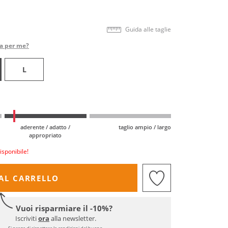
Guida alle taglie
ta per me?
L
aderente / adatto /
taglio ampio / largo
appropriato
isponibile!
AL CARRELLO
Vuoi risparmiare il -10%?
Iscriviti
ora
alla newsletter.