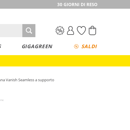
30 GIORNI DI RESO
S
GIGAGREEN
SALDI
nna Vanish Seamless a supporto
one