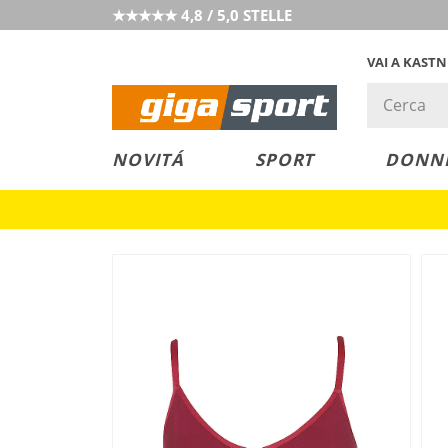
★★★★★ 4,8 / 5,0 STELLE
VAI A KAST
PREZZO &
SALDI
NOVITÁ
SPORT
DONN
VALORE