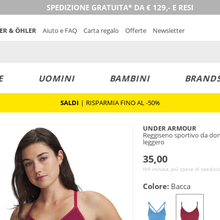
SPEDIZIONE GRATUITA* DA € 129,- E RESI
NER & ÖHLER
Aiuto e FAQ
Carta regalo
Offerte
Newsletter
E
UOMINI
BAMBINI
BRAND
SALDI
|
RISPARMIA FINO AL -50%
UNDER ARMOUR
Reggiseno sportivo da do
leggero
35,00
IVA inclusa, più spese di spedizi
Colore:
Bacca