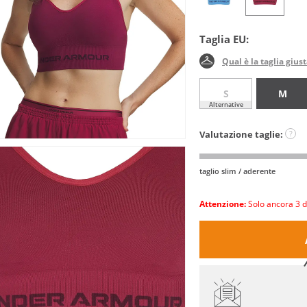
Taglia EU:
Qual è la taglia gius
S
M
Alternative
Valutazione taglie:
?
taglio slim / aderente
Attenzione:
Solo ancora 3 d