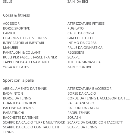
SELLE
ZAINI DA BICI
Corsa & fitness
ACCESSORI
ATTREZZATURE-FITNESS
BORSE SPORTIVE
PUGILATO
CAMICIE
CALZE DA CORSA
LEGGINGS E TIGHTS FITNESS
GIACCHE E GILET
INTEGRATORI ALIMENTARI
INTIMO DA CORSA
MANUBRI
PALLE DA GINNASTICA
PANTALONI & COLLANT
REGGISENI
RULLI PER FASCE E FASCE TRAINER
SCARPE
TAPPETINI DA ALLENAMENTO
TUTE DA GINNASTICA
YOGA & PILATES
ZAINI SPORTIVI
Sport con la palla
ABBIGLIAMENTO DA TENNIS
ATTREZZATURA E ACCESSORI
BADMINTON
BORSE DA CALCIO
BORSE DA TENNIS
CORDE DA TENNIS E ACCESSORI DA TENNIS
GUANTI DA PORTIERE
PALLACANESTRO
PALLINE DA TENNIS
PALLONI DA CALCIO
PARASTINCHI
PADEL TENNIS
RACCHETTE DA TENNIS
SQUASH
SCARPE DA CALCIO TURF E MULTINOCK
SCARPE DA CALCIO CON TACCHETTI
SCARPE DA CALCIO CON TACCHETTI
SCARPE DA TENNIS
TENNIS