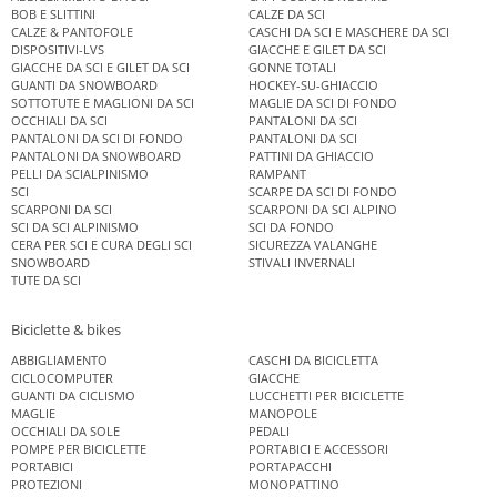
BOB E SLITTINI
CALZE DA SCI
CALZE & PANTOFOLE
CASCHI DA SCI E MASCHERE DA SCI
DISPOSITIVI-LVS
GIACCHE E GILET DA SCI
GIACCHE DA SCI E GILET DA SCI
GONNE TOTALI
GUANTI DA SNOWBOARD
HOCKEY-SU-GHIACCIO
SOTTOTUTE E MAGLIONI DA SCI
MAGLIE DA SCI DI FONDO
OCCHIALI DA SCI
PANTALONI DA SCI
PANTALONI DA SCI DI FONDO
PANTALONI DA SCI
PANTALONI DA SNOWBOARD
PATTINI DA GHIACCIO
PELLI DA SCIALPINISMO
RAMPANT
SCI
SCARPE DA SCI DI FONDO
SCARPONI DA SCI
SCARPONI DA SCI ALPINO
SCI DA SCI ALPINISMO
SCI DA FONDO
CERA PER SCI E CURA DEGLI SCI
SICUREZZA VALANGHE
SNOWBOARD
STIVALI INVERNALI
TUTE DA SCI
Biciclette & bikes
ABBIGLIAMENTO
CASCHI DA BICICLETTA
CICLOCOMPUTER
GIACCHE
GUANTI DA CICLISMO
LUCCHETTI PER BICICLETTE
MAGLIE
MANOPOLE
OCCHIALI DA SOLE
PEDALI
POMPE PER BICICLETTE
PORTABICI E ACCESSORI
PORTABICI
PORTAPACCHI
PROTEZIONI
MONOPATTINO