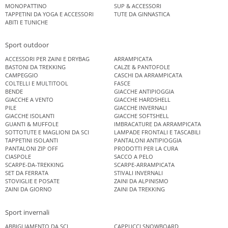
MONOPATTINO
SUP & ACCESSORI
TAPPETINI DA YOGA E ACCESSORI
TUTE DA GINNASTICA
ABITI E TUNICHE
Sport outdoor
ACCESSORI PER ZAINI E DRYBAG
ARRAMPICATA
BASTONI DA TREKKING
CALZE & PANTOFOLE
CAMPEGGIO
CASCHI DA ARRAMPICATA
COLTELLI E MULTITOOL
FASCE
BENDE
GIACCHE ANTIPIOGGIA
GIACCHE A VENTO
GIACCHE HARDSHELL
PILE
GIACCHE INVERNALI
GIACCHE ISOLANTI
GIACCHE SOFTSHELL
GUANTI & MUFFOLE
IMBRACATURE DA ARRAMPICATA
SOTTOTUTE E MAGLIONI DA SCI
LAMPADE FRONTALI E TASCABILI
TAPPETINI ISOLANTI
PANTALONI ANTIPIOGGIA
PANTALONI ZIP OFF
PRODOTTI PER LA CURA
CIASPOLE
SACCO A PELO
SCARPE-DA-TREKKING
SCARPE-ARRAMPICATA
SET DA FERRATA
STIVALI INVERNALI
STOVIGLIE E POSATE
ZAINI DA ALPINISMO
ZAINI DA GIORNO
ZAINI DA TREKKING
Sport invernali
ABBIGLIAMENTO DA SCI
CAPPUCCI SNOWBOARD