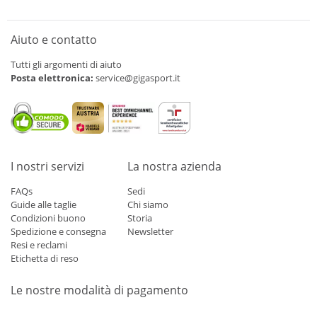
Aiuto e contatto
Tutti gli argomenti di aiuto
Posta elettronica:
service@gigasport.it
I nostri servizi
La nostra azienda
FAQs
Sedi
Guide alle taglie
Chi siamo
Condizioni buono
Storia
Spedizione e consegna
Newsletter
Resi e reclami
Etichetta di reso
Le nostre modalità di pagamento
Mastercard
Visa
Diners
Applepay
Amazon
Paypal
Klarn