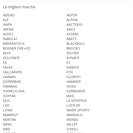
Le migliori marche
ADIDAS
AEVOR
ALÉ
ALPINA
AIM'N
ARC'TERYX
ARENA
ASICS
ASSOS
ATOMIC
BABOLAT
BARTS
BIRKENSTOCK
BLACKROLL
BOGNER FIRE+ICE
BROOKS
BUFF
DEUTER
DOLOMITE
DYNAFIT
E9
F2
FALKE
FANATIC
FJÄLLRÄVEN
FOX
GARMIN
GLORYFY
GOREWEAR
HAMMER
HANWAG
HOKA
HYDRO FLASK
ICEBREAKER
ICEPEAK
JAKO
KJUS
LA SPORTIVA
LEKI
LÖFFLER
LOWA
MAIER SPORTS
MAMMUT
MANDALA
MARTINI
MEINDL
MERU
MILLET
NIKE
O'NEILL