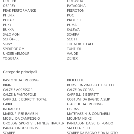
ORTLIEB
ORTOVOX
OSPREY
PATAGONIA
PEAK PERFORMANCE
PEEROTON
PHENIX
POC
POLAR
PROTEST
PUKY
PUMA
RUKKA
SALEWA
SALOMON
SCARPA
SCHÖFFEL
SCOTT
SKINY
THE NORTH FACE
SPIRIT OF OM
TUNTURI
UNDER ARMOUR
VAUDE
YOGISTAR
ZIENER
Categorie principali
BASTONI DA TREKKING
BICICLETTE
BIKINI
BORSE DA VIAGGIO E TROLLEY
CALZE E ACCESSORI
CALZE DA CORSA
CALZE & PANTOFOLE
CAPPELLI E BERRETTI
CAPPELLI E BERRETTI TOTALI
COSTUMI DA BAGNO A SLIP
E-BIKE
GIACCHE DA TREKKING
INFRADITO
LYCRAS
MARSUPI PER BAMBINI
MATERASSINI & GONFIABILI
MOBILI DA CAMPEGGIO
MOUNTAINBIKE
OROLOGI SPORTIVI E FITNESS TRACKER
PANTALONI DA SCI DI FONDO
PANTALONI & SHORTS
SACCO A PELO
SCARPE
SCARPE DA BAGNO E DA NUOTO