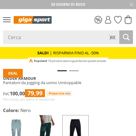
30 GIORNI DI RESO
SALDI
SALDI
|
RISPARMIA FINO AL -50%
Popolare!
10 persone stanno guardando questo articolo
DEAL
UNDER ARMOUR
Pantaloni da jogging da uomo Unstoppable
79,99
100,00
Risparmia
ora
PVC
IVA inclusa, più spese di spedizione
Colore:
Nero