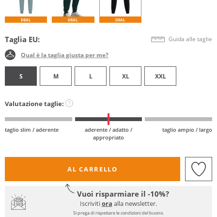
DEAL
DEAL
DEAL
Taglia EU:
Guida alle taglie
Qual è la taglia giusta per me?
S
M
L
XL
XXL
Valutazione taglie:
?
taglio slim / aderente
aderente / adatto /
taglio ampio / largo
appropriato
AL CARRELLO
Vuoi risparmiare il -10%?
Iscriviti
ora
alla newsletter.
Si prega di rispettare le condizioni del buono.