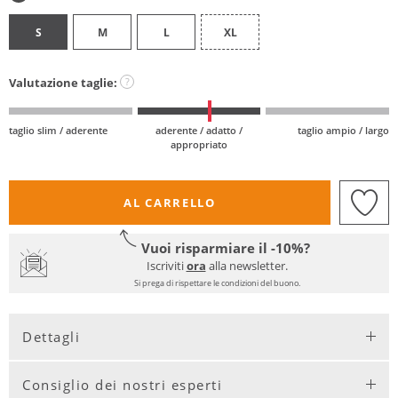
S
M
L
XL
Valutazione taglie:
?
taglio slim / aderente
aderente / adatto /
taglio ampio / largo
appropriato
AL CARRELLO
Vuoi risparmiare il -10%?
Iscriviti
ora
alla newsletter.
Si prega di rispettare le condizioni del buono.
Dettagli
Consiglio dei nostri esperti