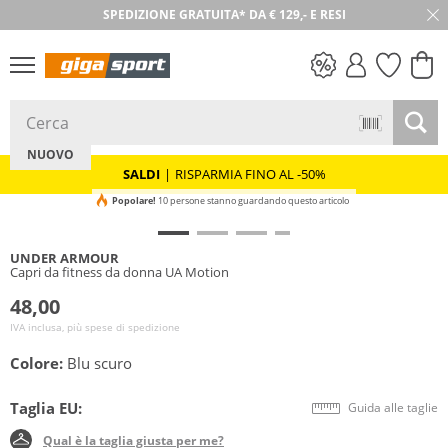
SPEDIZIONE GRATUITA* DA € 129,- E RESI
30 GIORNI DI RESO
SALDI
NUOVO
SALDI
|
RISPARMIA FINO AL -50%
Popolare!
10 persone stanno guardando questo articolo
UNDER ARMOUR
Capri da fitness da donna UA Motion
48,00
IVA inclusa, più spese di spedizione
Colore:
Blu scuro
Taglia EU:
Guida alle taglie
Qual è la taglia giusta per me?