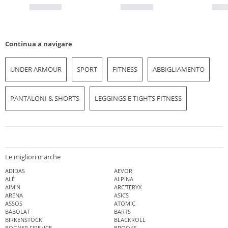
Continua a navigare
UNDER ARMOUR
SPORT
FITNESS
ABBIGLIAMENTO
PANTALONI & SHORTS
LEGGINGS E TIGHTS FITNESS
Le migliori marche
ADIDAS
AEVOR
ALÉ
ALPINA
AIM'N
ARC'TERYX
ARENA
ASICS
ASSOS
ATOMIC
BABOLAT
BARTS
BIRKENSTOCK
BLACKROLL
BOGNER FIRE+ICE
BROOKS