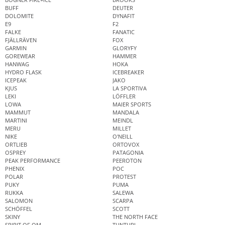
BUFF
DEUTER
DOLOMITE
DYNAFIT
E9
F2
FALKE
FANATIC
FJÄLLRÄVEN
FOX
GARMIN
GLORYFY
GOREWEAR
HAMMER
HANWAG
HOKA
HYDRO FLASK
ICEBREAKER
ICEPEAK
JAKO
KJUS
LA SPORTIVA
LEKI
LÖFFLER
LOWA
MAIER SPORTS
MAMMUT
MANDALA
MARTINI
MEINDL
MERU
MILLET
NIKE
O'NEILL
ORTLIEB
ORTOVOX
OSPREY
PATAGONIA
PEAK PERFORMANCE
PEEROTON
PHENIX
POC
POLAR
PROTEST
PUKY
PUMA
RUKKA
SALEWA
SALOMON
SCARPA
SCHÖFFEL
SCOTT
SKINY
THE NORTH FACE
SPIRIT OF OM
TUNTURI