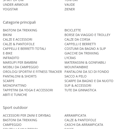
UNDER ARMOUR
VAUDE
YOGISTAR
ZIENER
Categorie principali
BASTONI DA TREKKING
BICICLETTE
BIKINI
BORSE DA VIAGGIO E TROLLEY
CALZE E ACCESSORI
CALZE DA CORSA
CALZE & PANTOFOLE
CAPPELLI E BERRETTI
CAPPELLI E BERRETTI TOTALI
COSTUMI DA BAGNO A SLIP
E-BIKE
GIACCHE DA TREKKING
INFRADITO
LYCRAS
MARSUPI PER BAMBINI
MATERASSINI & GONFIABILI
MOBILI DA CAMPEGGIO
MOUNTAINBIKE
OROLOGI SPORTIVI E FITNESS TRACKER
PANTALONI DA SCI DI FONDO
PANTALONI & SHORTS
SACCO A PELO
SCARPE
SCARPE DA BAGNO E DA NUOTO
MONOPATTINO
SUP & ACCESSORI
TAPPETINI DA YOGA E ACCESSORI
TUTE DA GINNASTICA
ABITI E TUNICHE
Sport outdoor
ACCESSORI PER ZAINI E DRYBAG
ARRAMPICATA
BASTONI DA TREKKING
CALZE & PANTOFOLE
CAMPEGGIO
CASCHI DA ARRAMPICATA