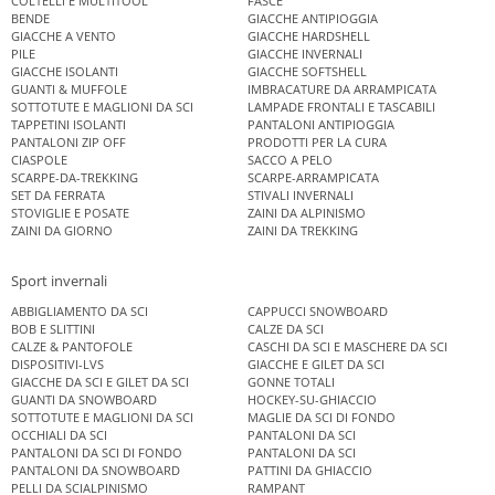
COLTELLI E MULTITOOL
FASCE
BENDE
GIACCHE ANTIPIOGGIA
GIACCHE A VENTO
GIACCHE HARDSHELL
PILE
GIACCHE INVERNALI
GIACCHE ISOLANTI
GIACCHE SOFTSHELL
GUANTI & MUFFOLE
IMBRACATURE DA ARRAMPICATA
SOTTOTUTE E MAGLIONI DA SCI
LAMPADE FRONTALI E TASCABILI
TAPPETINI ISOLANTI
PANTALONI ANTIPIOGGIA
PANTALONI ZIP OFF
PRODOTTI PER LA CURA
CIASPOLE
SACCO A PELO
SCARPE-DA-TREKKING
SCARPE-ARRAMPICATA
SET DA FERRATA
STIVALI INVERNALI
STOVIGLIE E POSATE
ZAINI DA ALPINISMO
ZAINI DA GIORNO
ZAINI DA TREKKING
Sport invernali
ABBIGLIAMENTO DA SCI
CAPPUCCI SNOWBOARD
BOB E SLITTINI
CALZE DA SCI
CALZE & PANTOFOLE
CASCHI DA SCI E MASCHERE DA SCI
DISPOSITIVI-LVS
GIACCHE E GILET DA SCI
GIACCHE DA SCI E GILET DA SCI
GONNE TOTALI
GUANTI DA SNOWBOARD
HOCKEY-SU-GHIACCIO
SOTTOTUTE E MAGLIONI DA SCI
MAGLIE DA SCI DI FONDO
OCCHIALI DA SCI
PANTALONI DA SCI
PANTALONI DA SCI DI FONDO
PANTALONI DA SCI
PANTALONI DA SNOWBOARD
PATTINI DA GHIACCIO
PELLI DA SCIALPINISMO
RAMPANT