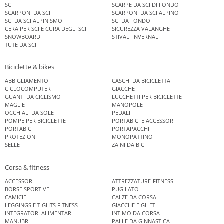
SCI
SCARPE DA SCI DI FONDO
SCARPONI DA SCI
SCARPONI DA SCI ALPINO
SCI DA SCI ALPINISMO
SCI DA FONDO
CERA PER SCI E CURA DEGLI SCI
SICUREZZA VALANGHE
SNOWBOARD
STIVALI INVERNALI
TUTE DA SCI
Biciclette & bikes
ABBIGLIAMENTO
CASCHI DA BICICLETTA
CICLOCOMPUTER
GIACCHE
GUANTI DA CICLISMO
LUCCHETTI PER BICICLETTE
MAGLIE
MANOPOLE
OCCHIALI DA SOLE
PEDALI
POMPE PER BICICLETTE
PORTABICI E ACCESSORI
PORTABICI
PORTAPACCHI
PROTEZIONI
MONOPATTINO
SELLE
ZAINI DA BICI
Corsa & fitness
ACCESSORI
ATTREZZATURE-FITNESS
BORSE SPORTIVE
PUGILATO
CAMICIE
CALZE DA CORSA
LEGGINGS E TIGHTS FITNESS
GIACCHE E GILET
INTEGRATORI ALIMENTARI
INTIMO DA CORSA
MANUBRI
PALLE DA GINNASTICA