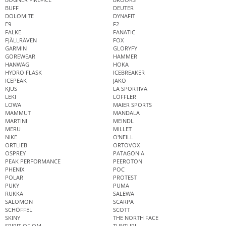
BUFF
DEUTER
DOLOMITE
DYNAFIT
E9
F2
FALKE
FANATIC
FJÄLLRÄVEN
FOX
GARMIN
GLORYFY
GOREWEAR
HAMMER
HANWAG
HOKA
HYDRO FLASK
ICEBREAKER
ICEPEAK
JAKO
KJUS
LA SPORTIVA
LEKI
LÖFFLER
LOWA
MAIER SPORTS
MAMMUT
MANDALA
MARTINI
MEINDL
MERU
MILLET
NIKE
O'NEILL
ORTLIEB
ORTOVOX
OSPREY
PATAGONIA
PEAK PERFORMANCE
PEEROTON
PHENIX
POC
POLAR
PROTEST
PUKY
PUMA
RUKKA
SALEWA
SALOMON
SCARPA
SCHÖFFEL
SCOTT
SKINY
THE NORTH FACE
SPIRIT OF OM
TUNTURI