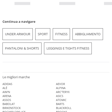
Continua a navigare
UNDER ARMOUR
SPORT
FITNESS
ABBIGLIAMENTO
PANTALONI & SHORTS
LEGGINGS E TIGHTS FITNESS
Le migliori marche
ADIDAS
AEVOR
ALÉ
ALPINA
AIM'N
ARC'TERYX
ARENA
ASICS
ASSOS
ATOMIC
BABOLAT
BARTS
BIRKENSTOCK
BLACKROLL
BOGNER FIRE+ICE
BROOKS