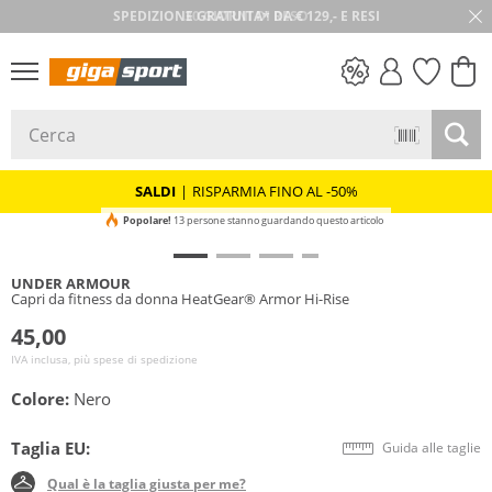
30 GIORNI DI RESO
SALDI
SALDI
|
RISPARMIA FINO AL -50%
Popolare!
13 persone stanno guardando questo articolo
UNDER ARMOUR
Capri da fitness da donna HeatGear® Armor Hi-Rise
45,00
IVA inclusa, più spese di spedizione
Colore:
Nero
Taglia EU:
Guida alle taglie
Qual è la taglia giusta per me?