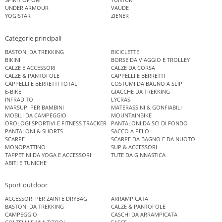
UNDER ARMOUR
VAUDE
YOGISTAR
ZIENER
Categorie principali
BASTONI DA TREKKING
BICICLETTE
BIKINI
BORSE DA VIAGGIO E TROLLEY
CALZE E ACCESSORI
CALZE DA CORSA
CALZE & PANTOFOLE
CAPPELLI E BERRETTI
CAPPELLI E BERRETTI TOTALI
COSTUMI DA BAGNO A SLIP
E-BIKE
GIACCHE DA TREKKING
INFRADITO
LYCRAS
MARSUPI PER BAMBINI
MATERASSINI & GONFIABILI
MOBILI DA CAMPEGGIO
MOUNTAINBIKE
OROLOGI SPORTIVI E FITNESS TRACKER
PANTALONI DA SCI DI FONDO
PANTALONI & SHORTS
SACCO A PELO
SCARPE
SCARPE DA BAGNO E DA NUOTO
MONOPATTINO
SUP & ACCESSORI
TAPPETINI DA YOGA E ACCESSORI
TUTE DA GINNASTICA
ABITI E TUNICHE
Sport outdoor
ACCESSORI PER ZAINI E DRYBAG
ARRAMPICATA
BASTONI DA TREKKING
CALZE & PANTOFOLE
CAMPEGGIO
CASCHI DA ARRAMPICATA