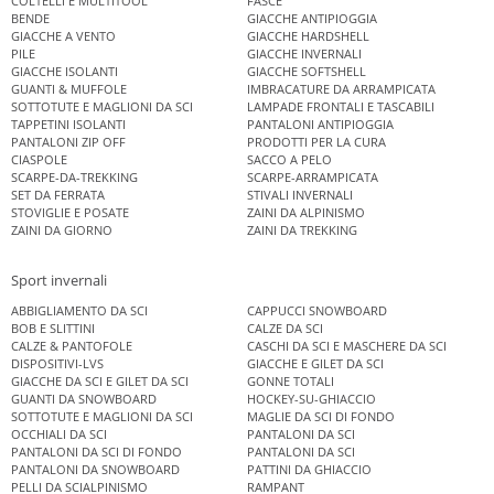
COLTELLI E MULTITOOL
FASCE
BENDE
GIACCHE ANTIPIOGGIA
GIACCHE A VENTO
GIACCHE HARDSHELL
PILE
GIACCHE INVERNALI
GIACCHE ISOLANTI
GIACCHE SOFTSHELL
GUANTI & MUFFOLE
IMBRACATURE DA ARRAMPICATA
SOTTOTUTE E MAGLIONI DA SCI
LAMPADE FRONTALI E TASCABILI
TAPPETINI ISOLANTI
PANTALONI ANTIPIOGGIA
PANTALONI ZIP OFF
PRODOTTI PER LA CURA
CIASPOLE
SACCO A PELO
SCARPE-DA-TREKKING
SCARPE-ARRAMPICATA
SET DA FERRATA
STIVALI INVERNALI
STOVIGLIE E POSATE
ZAINI DA ALPINISMO
ZAINI DA GIORNO
ZAINI DA TREKKING
Sport invernali
ABBIGLIAMENTO DA SCI
CAPPUCCI SNOWBOARD
BOB E SLITTINI
CALZE DA SCI
CALZE & PANTOFOLE
CASCHI DA SCI E MASCHERE DA SCI
DISPOSITIVI-LVS
GIACCHE E GILET DA SCI
GIACCHE DA SCI E GILET DA SCI
GONNE TOTALI
GUANTI DA SNOWBOARD
HOCKEY-SU-GHIACCIO
SOTTOTUTE E MAGLIONI DA SCI
MAGLIE DA SCI DI FONDO
OCCHIALI DA SCI
PANTALONI DA SCI
PANTALONI DA SCI DI FONDO
PANTALONI DA SCI
PANTALONI DA SNOWBOARD
PATTINI DA GHIACCIO
PELLI DA SCIALPINISMO
RAMPANT