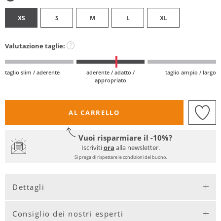
XS
S
M
L
XL
Valutazione taglie:
?
taglio slim / aderente
aderente / adatto /
taglio ampio / largo
appropriato
AL CARRELLO
Vuoi risparmiare il -10%?
Iscriviti
ora
alla newsletter.
Si prega di rispettare le condizioni del buono.
Dettagli
Consiglio dei nostri esperti