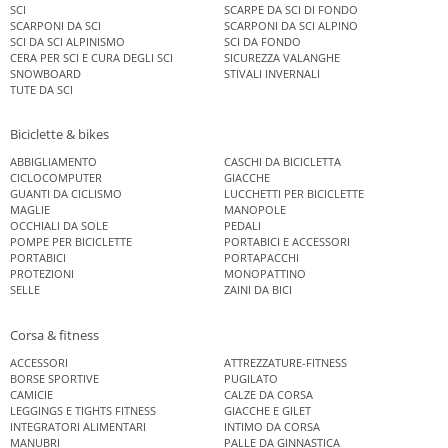
SCI
SCARPE DA SCI DI FONDO
SCARPONI DA SCI
SCARPONI DA SCI ALPINO
SCI DA SCI ALPINISMO
SCI DA FONDO
CERA PER SCI E CURA DEGLI SCI
SICUREZZA VALANGHE
SNOWBOARD
STIVALI INVERNALI
TUTE DA SCI
Biciclette & bikes
ABBIGLIAMENTO
CASCHI DA BICICLETTA
CICLOCOMPUTER
GIACCHE
GUANTI DA CICLISMO
LUCCHETTI PER BICICLETTE
MAGLIE
MANOPOLE
OCCHIALI DA SOLE
PEDALI
POMPE PER BICICLETTE
PORTABICI E ACCESSORI
PORTABICI
PORTAPACCHI
PROTEZIONI
MONOPATTINO
SELLE
ZAINI DA BICI
Corsa & fitness
ACCESSORI
ATTREZZATURE-FITNESS
BORSE SPORTIVE
PUGILATO
CAMICIE
CALZE DA CORSA
LEGGINGS E TIGHTS FITNESS
GIACCHE E GILET
INTEGRATORI ALIMENTARI
INTIMO DA CORSA
MANUBRI
PALLE DA GINNASTICA