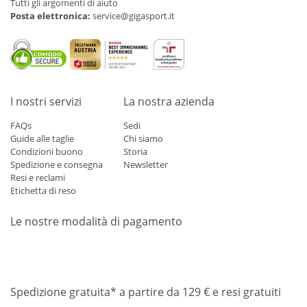
Tutti gli argomenti di aiuto
Posta elettronica:
service@gigasport.it
I nostri servizi
La nostra azienda
FAQs
Sedi
Guide alle taglie
Chi siamo
Condizioni buono
Storia
Spedizione e consegna
Newsletter
Resi e reclami
Etichetta di reso
Le nostre modalità di pagamento
Mastercard
Visa
Diners
Applepay
Amazon
Paypal
Klarn
Spedizione gratuita* a partire da 129 € e resi gratuiti