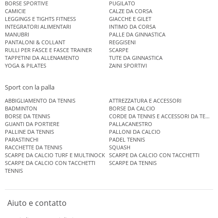
BORSE SPORTIVE
PUGILATO
CAMICIE
CALZE DA CORSA
LEGGINGS E TIGHTS FITNESS
GIACCHE E GILET
INTEGRATORI ALIMENTARI
INTIMO DA CORSA
MANUBRI
PALLE DA GINNASTICA
PANTALONI & COLLANT
REGGISENI
RULLI PER FASCE E FASCE TRAINER
SCARPE
TAPPETINI DA ALLENAMENTO
TUTE DA GINNASTICA
YOGA & PILATES
ZAINI SPORTIVI
Sport con la palla
ABBIGLIAMENTO DA TENNIS
ATTREZZATURA E ACCESSORI
BADMINTON
BORSE DA CALCIO
BORSE DA TENNIS
CORDE DA TENNIS E ACCESSORI DA TENNIS
GUANTI DA PORTIERE
PALLACANESTRO
PALLINE DA TENNIS
PALLONI DA CALCIO
PARASTINCHI
PADEL TENNIS
RACCHETTE DA TENNIS
SQUASH
SCARPE DA CALCIO TURF E MULTINOCK
SCARPE DA CALCIO CON TACCHETTI
SCARPE DA CALCIO CON TACCHETTI
SCARPE DA TENNIS
TENNIS
Aiuto e contatto