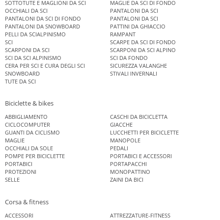
SOTTOTUTE E MAGLIONI DA SCI
MAGLIE DA SCI DI FONDO
OCCHIALI DA SCI
PANTALONI DA SCI
PANTALONI DA SCI DI FONDO
PANTALONI DA SCI
PANTALONI DA SNOWBOARD
PATTINI DA GHIACCIO
PELLI DA SCIALPINISMO
RAMPANT
SCI
SCARPE DA SCI DI FONDO
SCARPONI DA SCI
SCARPONI DA SCI ALPINO
SCI DA SCI ALPINISMO
SCI DA FONDO
CERA PER SCI E CURA DEGLI SCI
SICUREZZA VALANGHE
SNOWBOARD
STIVALI INVERNALI
TUTE DA SCI
Biciclette & bikes
ABBIGLIAMENTO
CASCHI DA BICICLETTA
CICLOCOMPUTER
GIACCHE
GUANTI DA CICLISMO
LUCCHETTI PER BICICLETTE
MAGLIE
MANOPOLE
OCCHIALI DA SOLE
PEDALI
POMPE PER BICICLETTE
PORTABICI E ACCESSORI
PORTABICI
PORTAPACCHI
PROTEZIONI
MONOPATTINO
SELLE
ZAINI DA BICI
Corsa & fitness
ACCESSORI
ATTREZZATURE-FITNESS