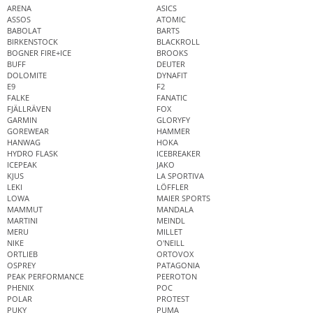
ARENA
ASICS
ASSOS
ATOMIC
BABOLAT
BARTS
BIRKENSTOCK
BLACKROLL
BOGNER FIRE+ICE
BROOKS
BUFF
DEUTER
DOLOMITE
DYNAFIT
E9
F2
FALKE
FANATIC
FJÄLLRÄVEN
FOX
GARMIN
GLORYFY
GOREWEAR
HAMMER
HANWAG
HOKA
HYDRO FLASK
ICEBREAKER
ICEPEAK
JAKO
KJUS
LA SPORTIVA
LEKI
LÖFFLER
LOWA
MAIER SPORTS
MAMMUT
MANDALA
MARTINI
MEINDL
MERU
MILLET
NIKE
O'NEILL
ORTLIEB
ORTOVOX
OSPREY
PATAGONIA
PEAK PERFORMANCE
PEEROTON
PHENIX
POC
POLAR
PROTEST
PUKY
PUMA