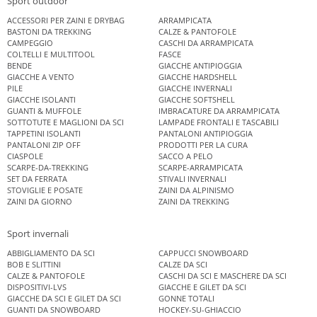
Sport outdoor
ACCESSORI PER ZAINI E DRYBAG
ARRAMPICATA
BASTONI DA TREKKING
CALZE & PANTOFOLE
CAMPEGGIO
CASCHI DA ARRAMPICATA
COLTELLI E MULTITOOL
FASCE
BENDE
GIACCHE ANTIPIOGGIA
GIACCHE A VENTO
GIACCHE HARDSHELL
PILE
GIACCHE INVERNALI
GIACCHE ISOLANTI
GIACCHE SOFTSHELL
GUANTI & MUFFOLE
IMBRACATURE DA ARRAMPICATA
SOTTOTUTE E MAGLIONI DA SCI
LAMPADE FRONTALI E TASCABILI
TAPPETINI ISOLANTI
PANTALONI ANTIPIOGGIA
PANTALONI ZIP OFF
PRODOTTI PER LA CURA
CIASPOLE
SACCO A PELO
SCARPE-DA-TREKKING
SCARPE-ARRAMPICATA
SET DA FERRATA
STIVALI INVERNALI
STOVIGLIE E POSATE
ZAINI DA ALPINISMO
ZAINI DA GIORNO
ZAINI DA TREKKING
Sport invernali
ABBIGLIAMENTO DA SCI
CAPPUCCI SNOWBOARD
BOB E SLITTINI
CALZE DA SCI
CALZE & PANTOFOLE
CASCHI DA SCI E MASCHERE DA SCI
DISPOSITIVI-LVS
GIACCHE E GILET DA SCI
GIACCHE DA SCI E GILET DA SCI
GONNE TOTALI
GUANTI DA SNOWBOARD
HOCKEY-SU-GHIACCIO