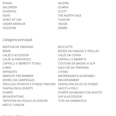
RUKKA
SALEWA
SALOMON
SCARPA
SCHÖFFEL
SCOTT
SKINY
THE NORTH FACE
SPIRIT OF OM
TUNTURI
UNDER ARMOUR
VAUDE
YOGISTAR
ZIENER
Categorie principali
BASTONI DA TREKKING
BICICLETTE
BIKINI
BORSE DA VIAGGIO E TROLLEY
CALZE E ACCESSORI
CALZE DA CORSA
CALZE & PANTOFOLE
CAPPELLI E BERRETTI
CAPPELLI E BERRETTI TOTALI
COSTUMI DA BAGNO A SLIP
E-BIKE
GIACCHE DA TREKKING
INFRADITO
LYCRAS
MARSUPI PER BAMBINI
MATERASSINI & GONFIABILI
MOBILI DA CAMPEGGIO
MOUNTAINBIKE
OROLOGI SPORTIVI E FITNESS TRACKER
PANTALONI DA SCI DI FONDO
PANTALONI & SHORTS
SACCO A PELO
SCARPE
SCARPE DA BAGNO E DA NUOTO
MONOPATTINO
SUP & ACCESSORI
TAPPETINI DA YOGA E ACCESSORI
TUTE DA GINNASTICA
ABITI E TUNICHE