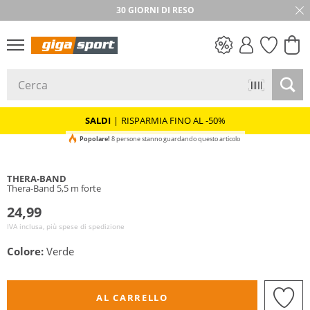
30 GIORNI DI RESO
SALDI
SALDI
|
RISPARMIA FINO AL -50%
Popolare!
8 persone stanno guardando questo articolo
THERA-BAND
Thera-Band 5,5 m forte
24,99
IVA inclusa, più spese di spedizione
Colore:
Verde
AL CARRELLO