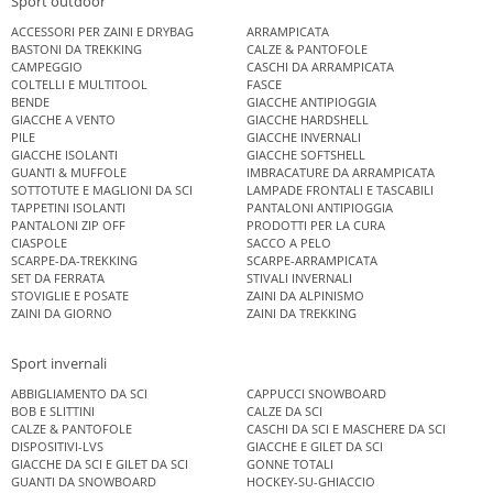
Sport outdoor
ACCESSORI PER ZAINI E DRYBAG
ARRAMPICATA
BASTONI DA TREKKING
CALZE & PANTOFOLE
CAMPEGGIO
CASCHI DA ARRAMPICATA
COLTELLI E MULTITOOL
FASCE
BENDE
GIACCHE ANTIPIOGGIA
GIACCHE A VENTO
GIACCHE HARDSHELL
PILE
GIACCHE INVERNALI
GIACCHE ISOLANTI
GIACCHE SOFTSHELL
GUANTI & MUFFOLE
IMBRACATURE DA ARRAMPICATA
SOTTOTUTE E MAGLIONI DA SCI
LAMPADE FRONTALI E TASCABILI
TAPPETINI ISOLANTI
PANTALONI ANTIPIOGGIA
PANTALONI ZIP OFF
PRODOTTI PER LA CURA
CIASPOLE
SACCO A PELO
SCARPE-DA-TREKKING
SCARPE-ARRAMPICATA
SET DA FERRATA
STIVALI INVERNALI
STOVIGLIE E POSATE
ZAINI DA ALPINISMO
ZAINI DA GIORNO
ZAINI DA TREKKING
Sport invernali
ABBIGLIAMENTO DA SCI
CAPPUCCI SNOWBOARD
BOB E SLITTINI
CALZE DA SCI
CALZE & PANTOFOLE
CASCHI DA SCI E MASCHERE DA SCI
DISPOSITIVI-LVS
GIACCHE E GILET DA SCI
GIACCHE DA SCI E GILET DA SCI
GONNE TOTALI
GUANTI DA SNOWBOARD
HOCKEY-SU-GHIACCIO