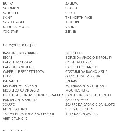
RUKKA
SALEWA
SALOMON
SCARPA
SCHÖFFEL
SCOTT
SKINY
THE NORTH FACE
SPIRIT OF OM
TUNTURI
UNDER ARMOUR
VAUDE
YOGISTAR
ZIENER
Categorie principali
BASTONI DA TREKKING
BICICLETTE
BIKINI
BORSE DA VIAGGIO E TROLLEY
CALZE E ACCESSORI
CALZE DA CORSA
CALZE & PANTOFOLE
CAPPELLI E BERRETTI
CAPPELLI E BERRETTI TOTALI
COSTUMI DA BAGNO A SLIP
E-BIKE
GIACCHE DA TREKKING
INFRADITO
LYCRAS
MARSUPI PER BAMBINI
MATERASSINI & GONFIABILI
MOBILI DA CAMPEGGIO
MOUNTAINBIKE
OROLOGI SPORTIVI E FITNESS TRACKER
PANTALONI DA SCI DI FONDO
PANTALONI & SHORTS
SACCO A PELO
SCARPE
SCARPE DA BAGNO E DA NUOTO
MONOPATTINO
SUP & ACCESSORI
TAPPETINI DA YOGA E ACCESSORI
TUTE DA GINNASTICA
ABITI E TUNICHE