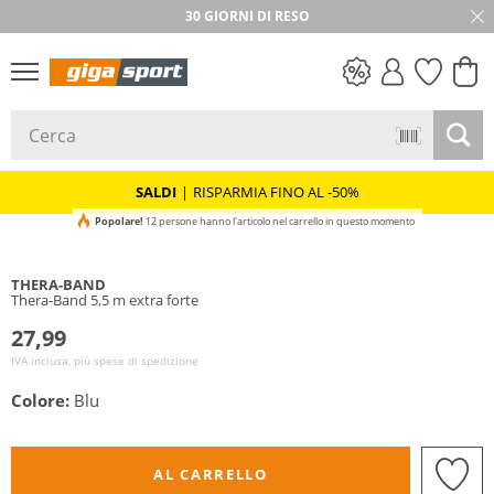
30 GIORNI DI RESO
SALDI
SALDI
|
RISPARMIA FINO AL -50%
Popolare!
12 persone hanno l'articolo nel carrello in questo momento
THERA-BAND
Thera-Band 5,5 m extra forte
27,99
IVA inclusa, più spese di spedizione
Colore:
Blu
AL CARRELLO