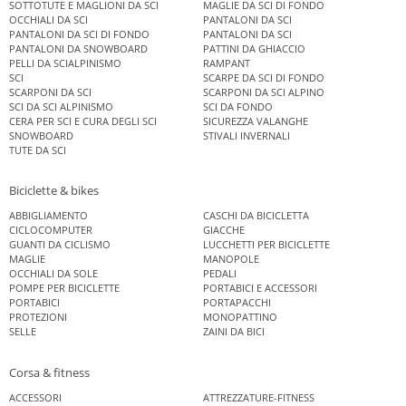
SOTTOTUTE E MAGLIONI DA SCI
MAGLIE DA SCI DI FONDO
OCCHIALI DA SCI
PANTALONI DA SCI
PANTALONI DA SCI DI FONDO
PANTALONI DA SCI
PANTALONI DA SNOWBOARD
PATTINI DA GHIACCIO
PELLI DA SCIALPINISMO
RAMPANT
SCI
SCARPE DA SCI DI FONDO
SCARPONI DA SCI
SCARPONI DA SCI ALPINO
SCI DA SCI ALPINISMO
SCI DA FONDO
CERA PER SCI E CURA DEGLI SCI
SICUREZZA VALANGHE
SNOWBOARD
STIVALI INVERNALI
TUTE DA SCI
Biciclette & bikes
ABBIGLIAMENTO
CASCHI DA BICICLETTA
CICLOCOMPUTER
GIACCHE
GUANTI DA CICLISMO
LUCCHETTI PER BICICLETTE
MAGLIE
MANOPOLE
OCCHIALI DA SOLE
PEDALI
POMPE PER BICICLETTE
PORTABICI E ACCESSORI
PORTABICI
PORTAPACCHI
PROTEZIONI
MONOPATTINO
SELLE
ZAINI DA BICI
Corsa & fitness
ACCESSORI
ATTREZZATURE-FITNESS