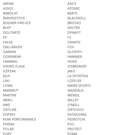
ARENA
ASICS
ASSOS
ATOMIC
BABOLAT
BARTS
BIRKENSTOCK
BLACKROLL
BOGNER FIRE+ICE
BROOKS
BUFF
DEUTER
DOLOMITE
DYNAFIT
E9
F2
FALKE
FANATIC
FJÄLLRÄVEN
FOX
GARMIN
GLORYFY
GOREWEAR
HAMMER
HANWAG
HOKA
HYDRO FLASK
ICEBREAKER
ICEPEAK
JAKO
KJUS
LA SPORTIVA
LEKI
LÖFFLER
LOWA
MAIER SPORTS
MAMMUT
MANDALA
MARTINI
MEINDL
MERU
MILLET
NIKE
O'NEILL
ORTLIEB
ORTOVOX
OSPREY
PATAGONIA
PEAK PERFORMANCE
PEEROTON
PHENIX
POC
POLAR
PROTEST
PUKY
PUMA