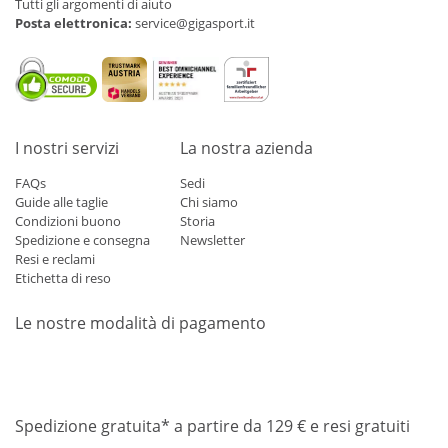
Tutti gli argomenti di aiuto
Posta elettronica:
service@gigasport.it
I nostri servizi
La nostra azienda
FAQs
Sedi
Guide alle taglie
Chi siamo
Condizioni buono
Storia
Spedizione e consegna
Newsletter
Resi e reclami
Etichetta di reso
Le nostre modalità di pagamento
Mastercard
Visa
Diners
Applepay
Amazon
Paypal
Klarn
Spedizione gratuita* a partire da 129 € e resi gratuiti