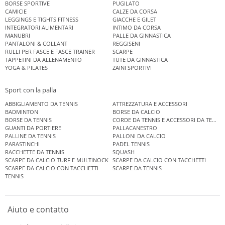
BORSE SPORTIVE
PUGILATO
CAMICIE
CALZE DA CORSA
LEGGINGS E TIGHTS FITNESS
GIACCHE E GILET
INTEGRATORI ALIMENTARI
INTIMO DA CORSA
MANUBRI
PALLE DA GINNASTICA
PANTALONI & COLLANT
REGGISENI
RULLI PER FASCE E FASCE TRAINER
SCARPE
TAPPETINI DA ALLENAMENTO
TUTE DA GINNASTICA
YOGA & PILATES
ZAINI SPORTIVI
Sport con la palla
ABBIGLIAMENTO DA TENNIS
ATTREZZATURA E ACCESSORI
BADMINTON
BORSE DA CALCIO
BORSE DA TENNIS
CORDE DA TENNIS E ACCESSORI DA TENNIS
GUANTI DA PORTIERE
PALLACANESTRO
PALLINE DA TENNIS
PALLONI DA CALCIO
PARASTINCHI
PADEL TENNIS
RACCHETTE DA TENNIS
SQUASH
SCARPE DA CALCIO TURF E MULTINOCK
SCARPE DA CALCIO CON TACCHETTI
SCARPE DA CALCIO CON TACCHETTI
SCARPE DA TENNIS
TENNIS
Aiuto e contatto