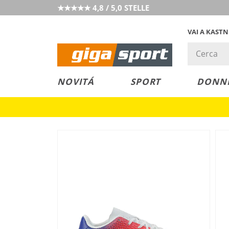
★★★★★ 4,8 / 5,0 STELLE
VAI A KAST
PREZZO &
SALDI
NOVITÁ
SPORT
DONN
VALORE