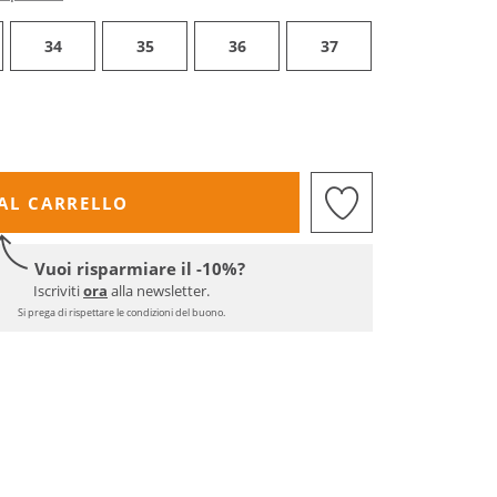
34
35
36
37
AL CARRELLO
Vuoi risparmiare il -10%?
Iscriviti
ora
alla newsletter.
Si prega di rispettare le condizioni del buono.