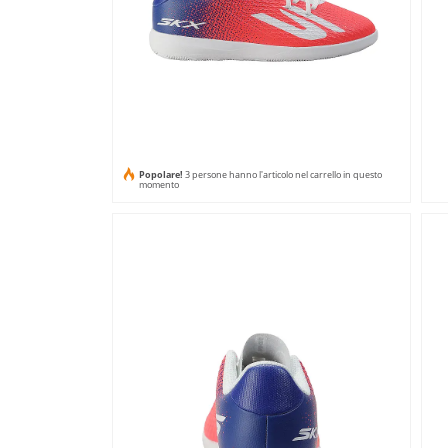
Popolare!
3 persone hanno l'articolo nel carrello in questo
momento