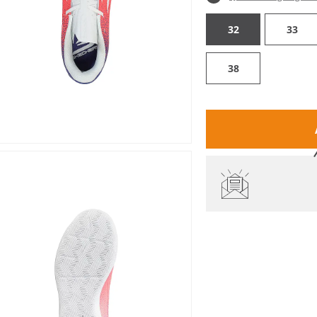
32
33
38