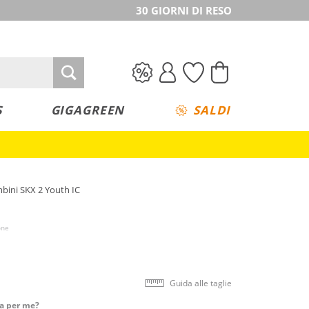
30 GIORNI DI RESO
S
GIGAGREEN
SALDI
mbini SKX 2 Youth IC
one
Guida alle taglie
ta per me?