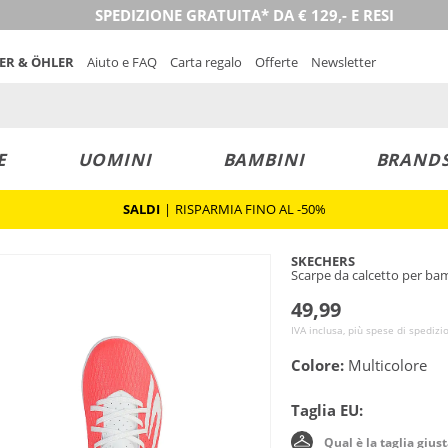
SPEDIZIONE GRATUITA* DA € 129,- E RESI
NER & ÖHLER
Aiuto e FAQ
Carta regalo
Offerte
Newsletter
E
UOMINI
BAMBINI
BRAND
SALDI
|
RISPARMIA FINO AL -50%
SKECHERS
Scarpe da calcetto per ba
49,99
IVA inclusa, più spese di spedizi
Colore:
Multicolore
Taglia EU:
Qual è la taglia gius