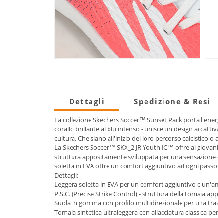
Dettagli
Spedizione & Resi
La collezione Skechers Soccer™ Sunset Pack porta l'energia 
corallo brillante al blu intenso - unisce un design accatt
cultura. Che siano all'inizio del loro percorso calcistico o
La Skechers Soccer™ SKX_2 JR Youth IC™ offre ai giovani
struttura appositamente sviluppata per una sensazione es
soletta in EVA offre un comfort aggiuntivo ad ogni passo
Dettagli:
Leggera soletta in EVA per un comfort aggiuntivo e un'a
P.S.C. (Precise Strike Control) - struttura della tomaia a
Suola in gomma con profilo multidirezionale per una traz
Tomaia sintetica ultraleggera con allacciatura classica per