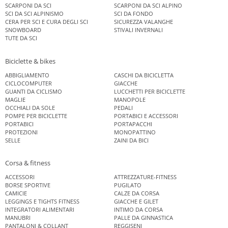
SCARPONI DA SCI
SCARPONI DA SCI ALPINO
SCI DA SCI ALPINISMO
SCI DA FONDO
CERA PER SCI E CURA DEGLI SCI
SICUREZZA VALANGHE
SNOWBOARD
STIVALI INVERNALI
TUTE DA SCI
Biciclette & bikes
ABBIGLIAMENTO
CASCHI DA BICICLETTA
CICLOCOMPUTER
GIACCHE
GUANTI DA CICLISMO
LUCCHETTI PER BICICLETTE
MAGLIE
MANOPOLE
OCCHIALI DA SOLE
PEDALI
POMPE PER BICICLETTE
PORTABICI E ACCESSORI
PORTABICI
PORTAPACCHI
PROTEZIONI
MONOPATTINO
SELLE
ZAINI DA BICI
Corsa & fitness
ACCESSORI
ATTREZZATURE-FITNESS
BORSE SPORTIVE
PUGILATO
CAMICIE
CALZE DA CORSA
LEGGINGS E TIGHTS FITNESS
GIACCHE E GILET
INTEGRATORI ALIMENTARI
INTIMO DA CORSA
MANUBRI
PALLE DA GINNASTICA
PANTALONI & COLLANT
REGGISENI