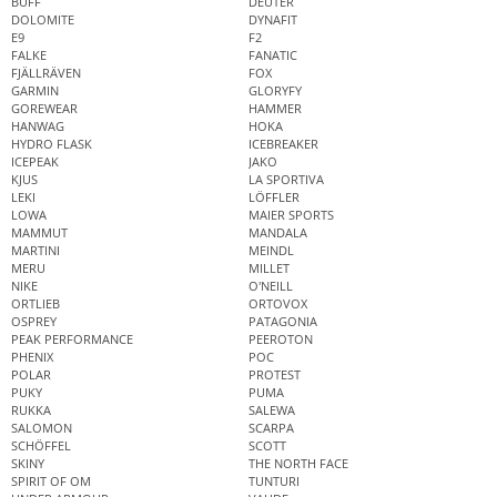
BUFF
DEUTER
DOLOMITE
DYNAFIT
E9
F2
FALKE
FANATIC
FJÄLLRÄVEN
FOX
GARMIN
GLORYFY
GOREWEAR
HAMMER
HANWAG
HOKA
HYDRO FLASK
ICEBREAKER
ICEPEAK
JAKO
KJUS
LA SPORTIVA
LEKI
LÖFFLER
LOWA
MAIER SPORTS
MAMMUT
MANDALA
MARTINI
MEINDL
MERU
MILLET
NIKE
O'NEILL
ORTLIEB
ORTOVOX
OSPREY
PATAGONIA
PEAK PERFORMANCE
PEEROTON
PHENIX
POC
POLAR
PROTEST
PUKY
PUMA
RUKKA
SALEWA
SALOMON
SCARPA
SCHÖFFEL
SCOTT
SKINY
THE NORTH FACE
SPIRIT OF OM
TUNTURI