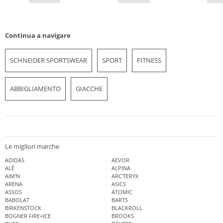
Continua a navigare
SCHNEIDER SPORTSWEAR
SPORT
FITNESS
ABBIGLIAMENTO
GIACCHE
Le migliori marche
ADIDAS
AEVOR
ALÉ
ALPINA
AIM'N
ARC'TERYX
ARENA
ASICS
ASSOS
ATOMIC
BABOLAT
BARTS
BIRKENSTOCK
BLACKROLL
BOGNER FIRE+ICE
BROOKS