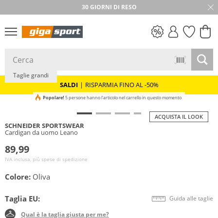
30 GIORNI DI RESO
NUOVO
SALDI
Taglie grandi
SALDI
|
RISPARMIA FINO AL -50%
Popolare!
5 persone hanno l'articolo nel carrello in questo momento
ACQUISTA IL LOOK
SCHNEIDER SPORTSWEAR
Cardigan da uomo Leano
89,99
IVA inclusa, più spese di spedizione
Colore:
Oliva
Taglia EU:
Guida alle taglie
Qual è la taglia giusta per me?