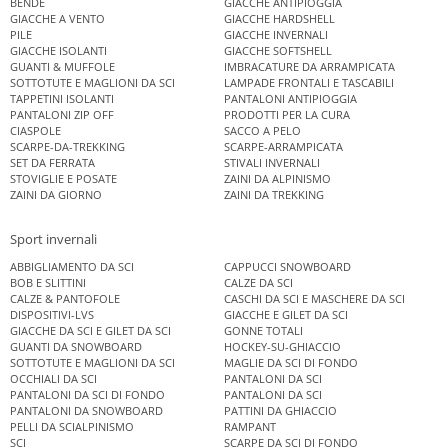
BENDE
GIACCHE ANTIPIOGGIA
GIACCHE A VENTO
GIACCHE HARDSHELL
PILE
GIACCHE INVERNALI
GIACCHE ISOLANTI
GIACCHE SOFTSHELL
GUANTI & MUFFOLE
IMBRACATURE DA ARRAMPICATA
SOTTOTUTE E MAGLIONI DA SCI
LAMPADE FRONTALI E TASCABILI
TAPPETINI ISOLANTI
PANTALONI ANTIPIOGGIA
PANTALONI ZIP OFF
PRODOTTI PER LA CURA
CIASPOLE
SACCO A PELO
SCARPE-DA-TREKKING
SCARPE-ARRAMPICATA
SET DA FERRATA
STIVALI INVERNALI
STOVIGLIE E POSATE
ZAINI DA ALPINISMO
ZAINI DA GIORNO
ZAINI DA TREKKING
Sport invernali
ABBIGLIAMENTO DA SCI
CAPPUCCI SNOWBOARD
BOB E SLITTINI
CALZE DA SCI
CALZE & PANTOFOLE
CASCHI DA SCI E MASCHERE DA SCI
DISPOSITIVI-LVS
GIACCHE E GILET DA SCI
GIACCHE DA SCI E GILET DA SCI
GONNE TOTALI
GUANTI DA SNOWBOARD
HOCKEY-SU-GHIACCIO
SOTTOTUTE E MAGLIONI DA SCI
MAGLIE DA SCI DI FONDO
OCCHIALI DA SCI
PANTALONI DA SCI
PANTALONI DA SCI DI FONDO
PANTALONI DA SCI
PANTALONI DA SNOWBOARD
PATTINI DA GHIACCIO
PELLI DA SCIALPINISMO
RAMPANT
SCI
SCARPE DA SCI DI FONDO