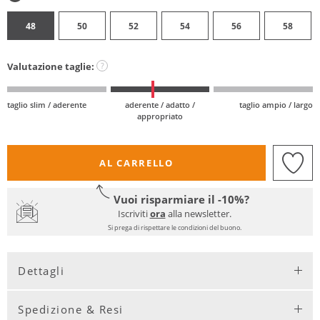
48
50
52
54
56
58
Valutazione taglie:
?
taglio slim / aderente
aderente / adatto /
taglio ampio / largo
appropriato
AL CARRELLO
Vuoi risparmiare il -10%?
Iscriviti
ora
alla newsletter.
Si prega di rispettare le condizioni del buono.
Dettagli
Spedizione & Resi