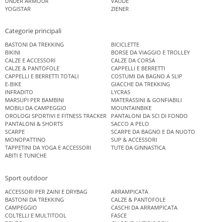
UNDER ARMOUR
VAUDE
YOGISTAR
ZIENER
Categorie principali
BASTONI DA TREKKING
BICICLETTE
BIKINI
BORSE DA VIAGGIO E TROLLEY
CALZE E ACCESSORI
CALZE DA CORSA
CALZE & PANTOFOLE
CAPPELLI E BERRETTI
CAPPELLI E BERRETTI TOTALI
COSTUMI DA BAGNO A SLIP
E-BIKE
GIACCHE DA TREKKING
INFRADITO
LYCRAS
MARSUPI PER BAMBINI
MATERASSINI & GONFIABILI
MOBILI DA CAMPEGGIO
MOUNTAINBIKE
OROLOGI SPORTIVI E FITNESS TRACKER
PANTALONI DA SCI DI FONDO
PANTALONI & SHORTS
SACCO A PELO
SCARPE
SCARPE DA BAGNO E DA NUOTO
MONOPATTINO
SUP & ACCESSORI
TAPPETINI DA YOGA E ACCESSORI
TUTE DA GINNASTICA
ABITI E TUNICHE
Sport outdoor
ACCESSORI PER ZAINI E DRYBAG
ARRAMPICATA
BASTONI DA TREKKING
CALZE & PANTOFOLE
CAMPEGGIO
CASCHI DA ARRAMPICATA
COLTELLI E MULTITOOL
FASCE