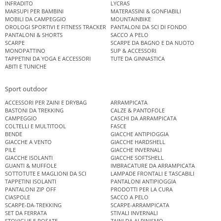
INFRADITO
LYCRAS
MARSUPI PER BAMBINI
MATERASSINI & GONFIABILI
MOBILI DA CAMPEGGIO
MOUNTAINBIKE
OROLOGI SPORTIVI E FITNESS TRACKER
PANTALONI DA SCI DI FONDO
PANTALONI & SHORTS
SACCO A PELO
SCARPE
SCARPE DA BAGNO E DA NUOTO
MONOPATTINO
SUP & ACCESSORI
TAPPETINI DA YOGA E ACCESSORI
TUTE DA GINNASTICA
ABITI E TUNICHE
Sport outdoor
ACCESSORI PER ZAINI E DRYBAG
ARRAMPICATA
BASTONI DA TREKKING
CALZE & PANTOFOLE
CAMPEGGIO
CASCHI DA ARRAMPICATA
COLTELLI E MULTITOOL
FASCE
BENDE
GIACCHE ANTIPIOGGIA
GIACCHE A VENTO
GIACCHE HARDSHELL
PILE
GIACCHE INVERNALI
GIACCHE ISOLANTI
GIACCHE SOFTSHELL
GUANTI & MUFFOLE
IMBRACATURE DA ARRAMPICATA
SOTTOTUTE E MAGLIONI DA SCI
LAMPADE FRONTALI E TASCABILI
TAPPETINI ISOLANTI
PANTALONI ANTIPIOGGIA
PANTALONI ZIP OFF
PRODOTTI PER LA CURA
CIASPOLE
SACCO A PELO
SCARPE-DA-TREKKING
SCARPE-ARRAMPICATA
SET DA FERRATA
STIVALI INVERNALI
STOVIGLIE E POSATE
ZAINI DA ALPINISMO