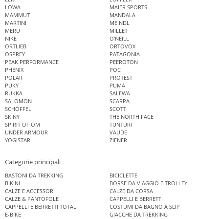
LOWA
MAIER SPORTS
MAMMUT
MANDALA
MARTINI
MEINDL
MERU
MILLET
NIKE
O'NEILL
ORTLIEB
ORTOVOX
OSPREY
PATAGONIA
PEAK PERFORMANCE
PEEROTON
PHENIX
POC
POLAR
PROTEST
PUKY
PUMA
RUKKA
SALEWA
SALOMON
SCARPA
SCHÖFFEL
SCOTT
SKINY
THE NORTH FACE
SPIRIT OF OM
TUNTURI
UNDER ARMOUR
VAUDE
YOGISTAR
ZIENER
Categorie principali
BASTONI DA TREKKING
BICICLETTE
BIKINI
BORSE DA VIAGGIO E TROLLEY
CALZE E ACCESSORI
CALZE DA CORSA
CALZE & PANTOFOLE
CAPPELLI E BERRETTI
CAPPELLI E BERRETTI TOTALI
COSTUMI DA BAGNO A SLIP
E-BIKE
GIACCHE DA TREKKING