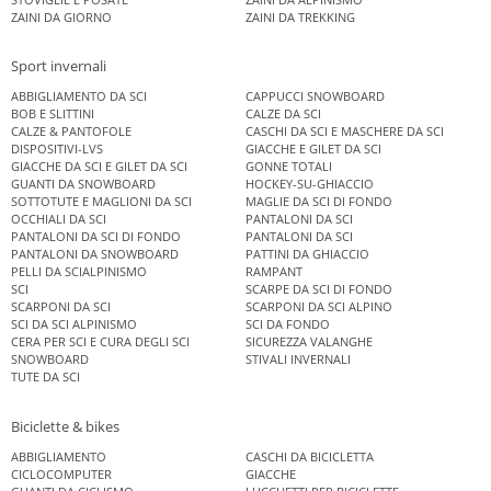
ZAINI DA GIORNO
ZAINI DA TREKKING
Sport invernali
ABBIGLIAMENTO DA SCI
CAPPUCCI SNOWBOARD
BOB E SLITTINI
CALZE DA SCI
CALZE & PANTOFOLE
CASCHI DA SCI E MASCHERE DA SCI
DISPOSITIVI-LVS
GIACCHE E GILET DA SCI
GIACCHE DA SCI E GILET DA SCI
GONNE TOTALI
GUANTI DA SNOWBOARD
HOCKEY-SU-GHIACCIO
SOTTOTUTE E MAGLIONI DA SCI
MAGLIE DA SCI DI FONDO
OCCHIALI DA SCI
PANTALONI DA SCI
PANTALONI DA SCI DI FONDO
PANTALONI DA SCI
PANTALONI DA SNOWBOARD
PATTINI DA GHIACCIO
PELLI DA SCIALPINISMO
RAMPANT
SCI
SCARPE DA SCI DI FONDO
SCARPONI DA SCI
SCARPONI DA SCI ALPINO
SCI DA SCI ALPINISMO
SCI DA FONDO
CERA PER SCI E CURA DEGLI SCI
SICUREZZA VALANGHE
SNOWBOARD
STIVALI INVERNALI
TUTE DA SCI
Biciclette & bikes
ABBIGLIAMENTO
CASCHI DA BICICLETTA
CICLOCOMPUTER
GIACCHE