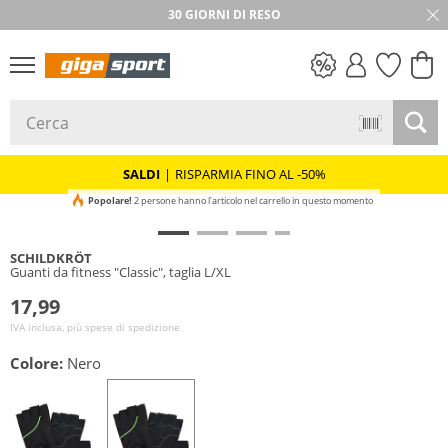
★★★★★ 4,8 / 5,0 STELLE
30 GIORNI DI RESO
SALDI
SALDI
|
RISPARMIA FINO AL -50%
Popolare!
2 persone hanno l'articolo nel carrello in questo momento
SCHILDKRÖT
Guanti da fitness "Classic", taglia L/XL
17,99
IVA inclusa, più spese di spedizione
Colore:
Nero