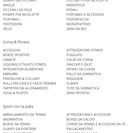
GUANTI DA CICLISMO
LUCCHETTI PER BICICLETTE
MAGLIE
MANOPOLE
OCCHIALI DA SOLE
PEDALI
POMPE PER BICICLETTE
PORTABICI E ACCESSORI
PORTABICI
PORTAPACCHI
PROTEZIONI
MONOPATTINO
SELLE
ZAINI DA BICI
Corsa & fitness
ACCESSORI
ATTREZZATURE-FITNESS
BORSE SPORTIVE
PUGILATO
CAMICIE
CALZE DA CORSA
LEGGINGS E TIGHTS FITNESS
GIACCHE E GILET
INTEGRATORI ALIMENTARI
INTIMO DA CORSA
MANUBRI
PALLE DA GINNASTICA
PANTALONI & COLLANT
REGGISENI
RULLI PER FASCE E FASCE TRAINER
SCARPE
TAPPETINI DA ALLENAMENTO
TUTE DA GINNASTICA
YOGA & PILATES
ZAINI SPORTIVI
Sport con la palla
ABBIGLIAMENTO DA TENNIS
ATTREZZATURA E ACCESSORI
BADMINTON
BORSE DA CALCIO
BORSE DA TENNIS
CORDE DA TENNIS E ACCESSORI DA TENNIS
GUANTI DA PORTIERE
PALLACANESTRO