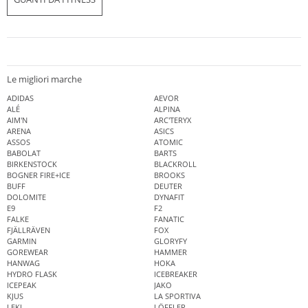
Le migliori marche
ADIDAS
AEVOR
ALÉ
ALPINA
AIM'N
ARC'TERYX
ARENA
ASICS
ASSOS
ATOMIC
BABOLAT
BARTS
BIRKENSTOCK
BLACKROLL
BOGNER FIRE+ICE
BROOKS
BUFF
DEUTER
DOLOMITE
DYNAFIT
E9
F2
FALKE
FANATIC
FJÄLLRÄVEN
FOX
GARMIN
GLORYFY
GOREWEAR
HAMMER
HANWAG
HOKA
HYDRO FLASK
ICEBREAKER
ICEPEAK
JAKO
KJUS
LA SPORTIVA
LEKI
LÖFFLER