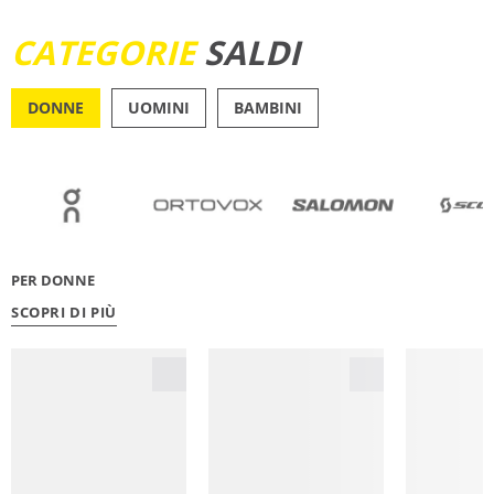
SCOPRI ORA
CATEGORIE
SALDI
DONNE
UOMINI
BAMBINI
OUTDOOR
RUNN
PER DONNE
SCOPRI DI PIÙ