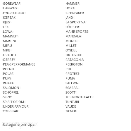
GOREWEAR
HAMMER
HANWAG
HOKA
HYDRO FLASK
ICEBREAKER
ICEPEAK
JAKO
KJUS
LA SPORTIVA
LEKI
LÖFFLER
LOWA
MAIER SPORTS
MAMMUT
MANDALA
MARTINI
MEINDL
MERU
MILLET
NIKE
O'NEILL
ORTLIEB
ORTOVOX
OSPREY
PATAGONIA
PEAK PERFORMANCE
PEEROTON
PHENIX
POC
POLAR
PROTEST
PUKY
PUMA
RUKKA
SALEWA
SALOMON
SCARPA
SCHÖFFEL
SCOTT
SKINY
THE NORTH FACE
SPIRIT OF OM
TUNTURI
UNDER ARMOUR
VAUDE
YOGISTAR
ZIENER
Categorie principali