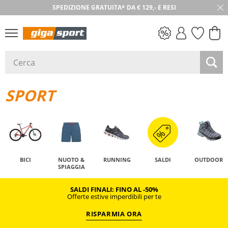
SPEDIZIONE GRATUITA* DA € 129,- E RESI
30 GIORNI DI RESO
SALDI
SPORT
BICI
NUOTO &
RUNNING
SALDI
OUTDOOR
SPIAGGIA
SALDI FINALI: FINO AL -50%
Offerte estive imperdibili per te
RISPARMIA ORA