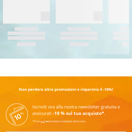
SCOPRI DI PIÙ
Non perdere altre promozioni e risparmia il -10%!
Iscriviti ora alla nostra newsletter gratuita e
assicurati
-10 % sul tuo acquisto*
.
*Trovi
qui
le condizioni complete del buono.