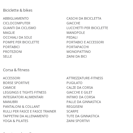
Biciclette & bikes
ABBIGLIAMENTO
CASCHI DA BICICLETTA
CICLOCOMPUTER
GIACCHE
GUANTI DA CICLISMO
LUCCHETTI PER BICICLETTE
MAGLIE
MANOPOLE
OCCHIALI DA SOLE
PEDALI
POMPE PER BICICLETTE
PORTABICI E ACCESSORI
PORTABICI
PORTAPACCHI
PROTEZIONI
MONOPATTINO
SELLE
ZAINI DA BICI
Corsa & fitness
ACCESSORI
ATTREZZATURE-FITNESS
BORSE SPORTIVE
PUGILATO
CAMICIE
CALZE DA CORSA
LEGGINGS E TIGHTS FITNESS
GIACCHE E GILET
INTEGRATORI ALIMENTARI
INTIMO DA CORSA
MANUBRI
PALLE DA GINNASTICA
PANTALONI & COLLANT
REGGISENI
RULLI PER FASCE E FASCE TRAINER
SCARPE
TAPPETINI DA ALLENAMENTO
TUTE DA GINNASTICA
YOGA & PILATES
ZAINI SPORTIVI