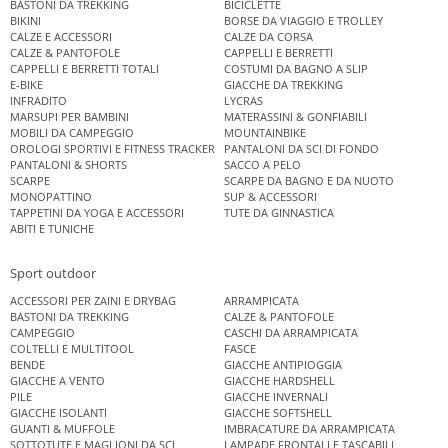
BASTONI DA TREKKING
BICICLETTE
BIKINI
BORSE DA VIAGGIO E TROLLEY
CALZE E ACCESSORI
CALZE DA CORSA
CALZE & PANTOFOLE
CAPPELLI E BERRETTI
CAPPELLI E BERRETTI TOTALI
COSTUMI DA BAGNO A SLIP
E-BIKE
GIACCHE DA TREKKING
INFRADITO
LYCRAS
MARSUPI PER BAMBINI
MATERASSINI & GONFIABILI
MOBILI DA CAMPEGGIO
MOUNTAINBIKE
OROLOGI SPORTIVI E FITNESS TRACKER
PANTALONI DA SCI DI FONDO
PANTALONI & SHORTS
SACCO A PELO
SCARPE
SCARPE DA BAGNO E DA NUOTO
MONOPATTINO
SUP & ACCESSORI
TAPPETINI DA YOGA E ACCESSORI
TUTE DA GINNASTICA
ABITI E TUNICHE
Sport outdoor
ACCESSORI PER ZAINI E DRYBAG
ARRAMPICATA
BASTONI DA TREKKING
CALZE & PANTOFOLE
CAMPEGGIO
CASCHI DA ARRAMPICATA
COLTELLI E MULTITOOL
FASCE
BENDE
GIACCHE ANTIPIOGGIA
GIACCHE A VENTO
GIACCHE HARDSHELL
PILE
GIACCHE INVERNALI
GIACCHE ISOLANTI
GIACCHE SOFTSHELL
GUANTI & MUFFOLE
IMBRACATURE DA ARRAMPICATA
SOTTOTUTE E MAGLIONI DA SCI
LAMPADE FRONTALI E TASCABILI