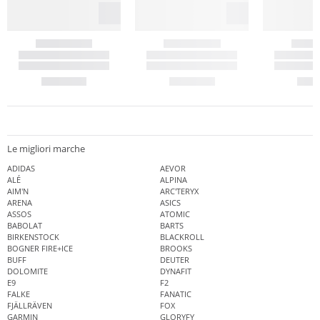
Le migliori marche
ADIDAS
AEVOR
ALÉ
ALPINA
AIM'N
ARC'TERYX
ARENA
ASICS
ASSOS
ATOMIC
BABOLAT
BARTS
BIRKENSTOCK
BLACKROLL
BOGNER FIRE+ICE
BROOKS
BUFF
DEUTER
DOLOMITE
DYNAFIT
E9
F2
FALKE
FANATIC
FJÄLLRÄVEN
FOX
GARMIN
GLORYFY