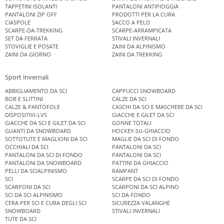
TAPPETINI ISOLANTI
PANTALONI ANTIPIOGGIA
PANTALONI ZIP OFF
PRODOTTI PER LA CURA
CIASPOLE
SACCO A PELO
SCARPE-DA-TREKKING
SCARPE-ARRAMPICATA
SET DA FERRATA
STIVALI INVERNALI
STOVIGLIE E POSATE
ZAINI DA ALPINISMO
ZAINI DA GIORNO
ZAINI DA TREKKING
Sport invernali
ABBIGLIAMENTO DA SCI
CAPPUCCI SNOWBOARD
BOB E SLITTINI
CALZE DA SCI
CALZE & PANTOFOLE
CASCHI DA SCI E MASCHERE DA SCI
DISPOSITIVI-LVS
GIACCHE E GILET DA SCI
GIACCHE DA SCI E GILET DA SCI
GONNE TOTALI
GUANTI DA SNOWBOARD
HOCKEY-SU-GHIACCIO
SOTTOTUTE E MAGLIONI DA SCI
MAGLIE DA SCI DI FONDO
OCCHIALI DA SCI
PANTALONI DA SCI
PANTALONI DA SCI DI FONDO
PANTALONI DA SCI
PANTALONI DA SNOWBOARD
PATTINI DA GHIACCIO
PELLI DA SCIALPINISMO
RAMPANT
SCI
SCARPE DA SCI DI FONDO
SCARPONI DA SCI
SCARPONI DA SCI ALPINO
SCI DA SCI ALPINISMO
SCI DA FONDO
CERA PER SCI E CURA DEGLI SCI
SICUREZZA VALANGHE
SNOWBOARD
STIVALI INVERNALI
TUTE DA SCI