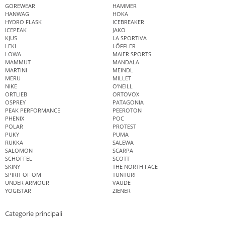
GOREWEAR
HAMMER
HANWAG
HOKA
HYDRO FLASK
ICEBREAKER
ICEPEAK
JAKO
KJUS
LA SPORTIVA
LEKI
LÖFFLER
LOWA
MAIER SPORTS
MAMMUT
MANDALA
MARTINI
MEINDL
MERU
MILLET
NIKE
O'NEILL
ORTLIEB
ORTOVOX
OSPREY
PATAGONIA
PEAK PERFORMANCE
PEEROTON
PHENIX
POC
POLAR
PROTEST
PUKY
PUMA
RUKKA
SALEWA
SALOMON
SCARPA
SCHÖFFEL
SCOTT
SKINY
THE NORTH FACE
SPIRIT OF OM
TUNTURI
UNDER ARMOUR
VAUDE
YOGISTAR
ZIENER
Categorie principali