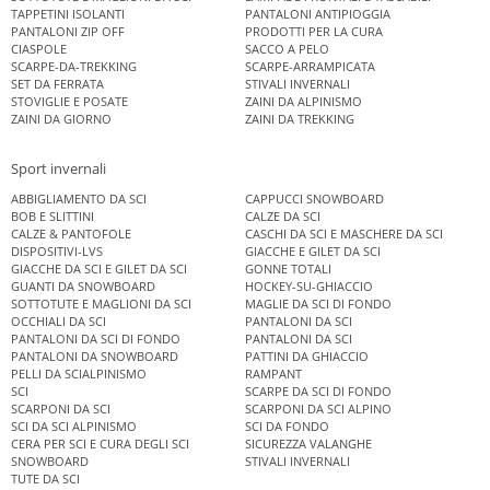
TAPPETINI ISOLANTI
PANTALONI ANTIPIOGGIA
PANTALONI ZIP OFF
PRODOTTI PER LA CURA
CIASPOLE
SACCO A PELO
SCARPE-DA-TREKKING
SCARPE-ARRAMPICATA
SET DA FERRATA
STIVALI INVERNALI
STOVIGLIE E POSATE
ZAINI DA ALPINISMO
ZAINI DA GIORNO
ZAINI DA TREKKING
Sport invernali
ABBIGLIAMENTO DA SCI
CAPPUCCI SNOWBOARD
BOB E SLITTINI
CALZE DA SCI
CALZE & PANTOFOLE
CASCHI DA SCI E MASCHERE DA SCI
DISPOSITIVI-LVS
GIACCHE E GILET DA SCI
GIACCHE DA SCI E GILET DA SCI
GONNE TOTALI
GUANTI DA SNOWBOARD
HOCKEY-SU-GHIACCIO
SOTTOTUTE E MAGLIONI DA SCI
MAGLIE DA SCI DI FONDO
OCCHIALI DA SCI
PANTALONI DA SCI
PANTALONI DA SCI DI FONDO
PANTALONI DA SCI
PANTALONI DA SNOWBOARD
PATTINI DA GHIACCIO
PELLI DA SCIALPINISMO
RAMPANT
SCI
SCARPE DA SCI DI FONDO
SCARPONI DA SCI
SCARPONI DA SCI ALPINO
SCI DA SCI ALPINISMO
SCI DA FONDO
CERA PER SCI E CURA DEGLI SCI
SICUREZZA VALANGHE
SNOWBOARD
STIVALI INVERNALI
TUTE DA SCI