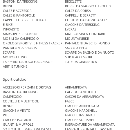
BASTONI DA TREKKING
BICICLETTE
BIKINI
BORSE DA VIAGGIO E TROLLEY
CALZE E ACCESSORI
CALZE DA CORSA
CALZE & PANTOFOLE
CAPPELLI E BERRETTI
CAPPELLI E BERRETTI TOTALI
COSTUMI DA BAGNO A SLIP
E-BIKE
GIACCHE DA TREKKING
INFRADITO
LYCRAS
MARSUPI PER BAMBINI
MATERASSINI & GONFIABILI
MOBILI DA CAMPEGGIO
MOUNTAINBIKE
OROLOGI SPORTIVI E FITNESS TRACKER
PANTALONI DA SCI DI FONDO
PANTALONI & SHORTS
SACCO A PELO
SCARPE
SCARPE DA BAGNO E DA NUOTO
MONOPATTINO
SUP & ACCESSORI
TAPPETINI DA YOGA E ACCESSORI
TUTE DA GINNASTICA
ABITI E TUNICHE
Sport outdoor
ACCESSORI PER ZAINI E DRYBAG
ARRAMPICATA
BASTONI DA TREKKING
CALZE & PANTOFOLE
CAMPEGGIO
CASCHI DA ARRAMPICATA
COLTELLI E MULTITOOL
FASCE
BENDE
GIACCHE ANTIPIOGGIA
GIACCHE A VENTO
GIACCHE HARDSHELL
PILE
GIACCHE INVERNALI
GIACCHE ISOLANTI
GIACCHE SOFTSHELL
GUANTI & MUFFOLE
IMBRACATURE DA ARRAMPICATA
SOTTOTUTE E MAGLIONI DA SCI
LAMPADE FRONTALI E TASCABILI