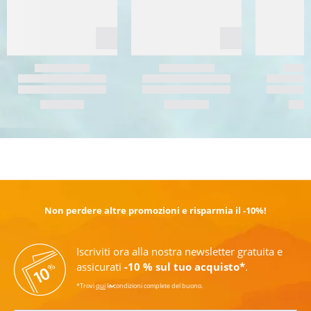
SCOPRI DI PIÙ
Non perdere altre promozioni e risparmia il -10%!
Iscriviti ora alla nostra newsletter gratuita e
assicurati
-10 % sul tuo acquisto*
.
*Trovi
qui
le condizioni complete del buono.