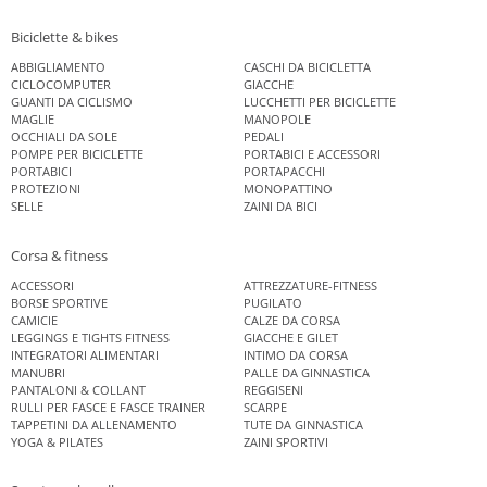
Biciclette & bikes
ABBIGLIAMENTO
CASCHI DA BICICLETTA
CICLOCOMPUTER
GIACCHE
GUANTI DA CICLISMO
LUCCHETTI PER BICICLETTE
MAGLIE
MANOPOLE
OCCHIALI DA SOLE
PEDALI
POMPE PER BICICLETTE
PORTABICI E ACCESSORI
PORTABICI
PORTAPACCHI
PROTEZIONI
MONOPATTINO
SELLE
ZAINI DA BICI
Corsa & fitness
ACCESSORI
ATTREZZATURE-FITNESS
BORSE SPORTIVE
PUGILATO
CAMICIE
CALZE DA CORSA
LEGGINGS E TIGHTS FITNESS
GIACCHE E GILET
INTEGRATORI ALIMENTARI
INTIMO DA CORSA
MANUBRI
PALLE DA GINNASTICA
PANTALONI & COLLANT
REGGISENI
RULLI PER FASCE E FASCE TRAINER
SCARPE
TAPPETINI DA ALLENAMENTO
TUTE DA GINNASTICA
YOGA & PILATES
ZAINI SPORTIVI