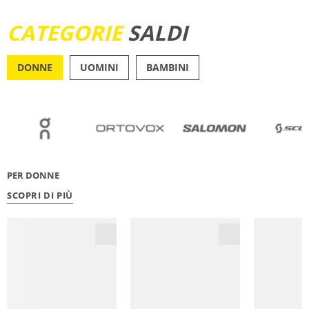
SCOPRI ORA
CATEGORIE
SALDI
DONNE
UOMINI
BAMBINI
OUTDOOR
RUNN
PER DONNE
SCOPRI DI PIÙ