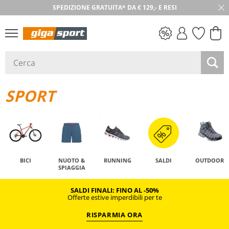
SPEDIZIONE GRATUITA* DA € 129,- E RESI
SALDI
SPORT
BICI
NUOTO &
RUNNING
SALDI
OUTDOOR
SPIAGGIA
SALDI FINALI: FINO AL -50%
Offerte estive imperdibili per te
RISPARMIA ORA