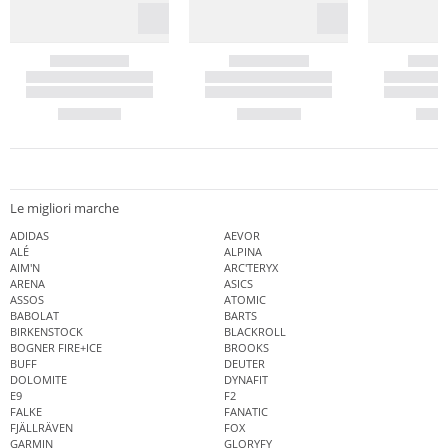
Le migliori marche
ADIDAS
AEVOR
ALÉ
ALPINA
AIM'N
ARC'TERYX
ARENA
ASICS
ASSOS
ATOMIC
BABOLAT
BARTS
BIRKENSTOCK
BLACKROLL
BOGNER FIRE+ICE
BROOKS
BUFF
DEUTER
DOLOMITE
DYNAFIT
E9
F2
FALKE
FANATIC
FJÄLLRÄVEN
FOX
GARMIN
GLORYFY