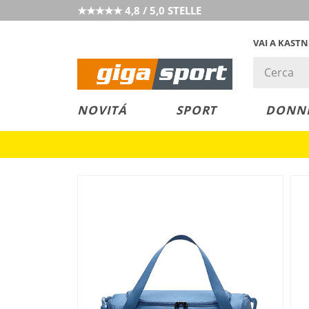
★★★★★ 4,8 / 5,0 STELLE
VAI A KAST
PREZZO &
SALDI
NOVITÁ
SPORT
DONN
VALORE