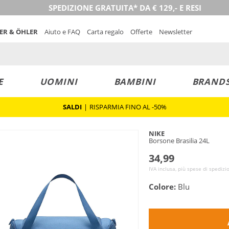
SPEDIZIONE GRATUITA* DA € 129,- E RESI
NER & ÖHLER
Aiuto e FAQ
Carta regalo
Offerte
Newsletter
E
UOMINI
BAMBINI
BRAND
SALDI
|
RISPARMIA FINO AL -50%
NIKE
Borsone Brasilia 24L
34,99
IVA inclusa, più spese di spedizi
Colore:
Blu