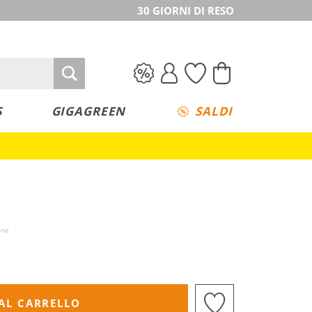
30 GIORNI DI RESO
S
GIGAGREEN
SALDI
one
AL CARRELLO