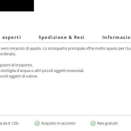
i esperti
Spedizione & Resi
Informazio
 vero miracolo di spazio. Lo scomparto principale offre molto spazio per i tu
 ordinato.
pzioni di trasporto.
bottiglia d'acqua o altri piccoli oggetti essenziali.
coli oggetti di valore.
e da € 129,-
Acquisto in acconto
Resi gratuiti