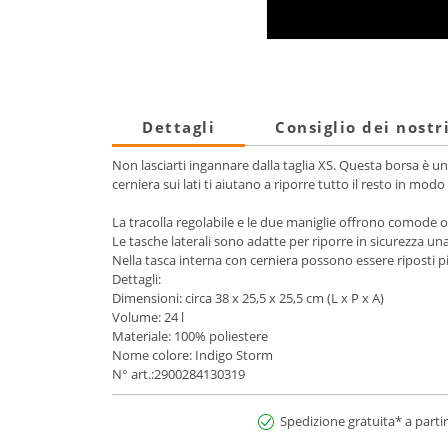
Dettagli
Consiglio dei nostr
Non lasciarti ingannare dalla taglia XS. Questa borsa è un
cerniera sui lati ti aiutano a riporre tutto il resto in modo
La tracolla regolabile e le due maniglie offrono comode o
Le tasche laterali sono adatte per riporre in sicurezza una 
Nella tasca interna con cerniera possono essere riposti pic
Dettagli:
Dimensioni: circa 38 x 25,5 x 25,5 cm (L x P x A)
Volume: 24 l
Materiale: 100% poliestere
Nome colore: Indigo Storm
N° art.:2900284130319
Spedizione gratuita* a partir