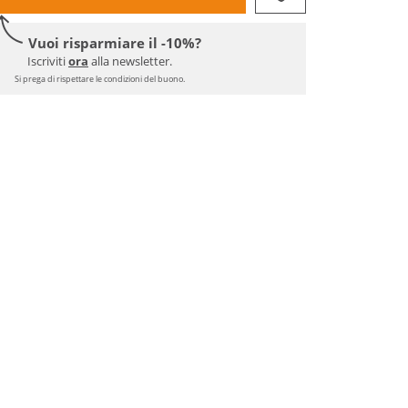
Vuoi risparmiare il -10%?
Iscriviti
ora
alla newsletter.
Si prega di rispettare le condizioni del buono.