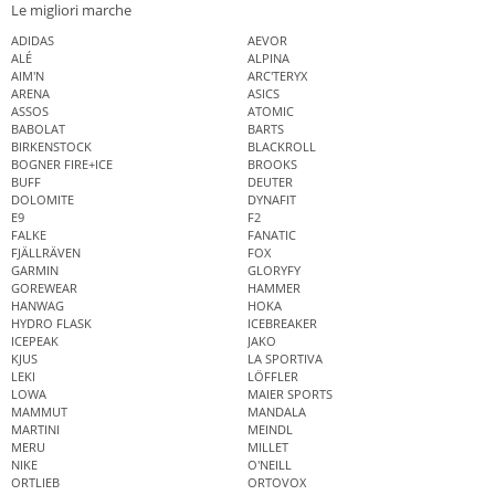
Le migliori marche
ADIDAS
AEVOR
ALÉ
ALPINA
AIM'N
ARC'TERYX
ARENA
ASICS
ASSOS
ATOMIC
BABOLAT
BARTS
BIRKENSTOCK
BLACKROLL
BOGNER FIRE+ICE
BROOKS
BUFF
DEUTER
DOLOMITE
DYNAFIT
E9
F2
FALKE
FANATIC
FJÄLLRÄVEN
FOX
GARMIN
GLORYFY
GOREWEAR
HAMMER
HANWAG
HOKA
HYDRO FLASK
ICEBREAKER
ICEPEAK
JAKO
KJUS
LA SPORTIVA
LEKI
LÖFFLER
LOWA
MAIER SPORTS
MAMMUT
MANDALA
MARTINI
MEINDL
MERU
MILLET
NIKE
O'NEILL
ORTLIEB
ORTOVOX