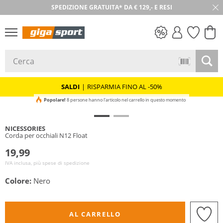
SPEDIZIONE GRATUITA* DA € 129,- E RESI
30 GIORNI DI RESO
SALDI
SALDI
|
RISPARMIA FINO AL -50%
Popolare!
8 persone hanno l'articolo nel carrello in questo momento
NICESSORIES
Corda per occhiali N12 Float
19,99
IVA inclusa, più spese di spedizione
Colore:
Nero
AL CARRELLO