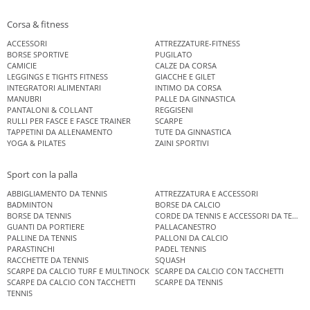
Corsa & fitness
ACCESSORI
ATTREZZATURE-FITNESS
BORSE SPORTIVE
PUGILATO
CAMICIE
CALZE DA CORSA
LEGGINGS E TIGHTS FITNESS
GIACCHE E GILET
INTEGRATORI ALIMENTARI
INTIMO DA CORSA
MANUBRI
PALLE DA GINNASTICA
PANTALONI & COLLANT
REGGISENI
RULLI PER FASCE E FASCE TRAINER
SCARPE
TAPPETINI DA ALLENAMENTO
TUTE DA GINNASTICA
YOGA & PILATES
ZAINI SPORTIVI
Sport con la palla
ABBIGLIAMENTO DA TENNIS
ATTREZZATURA E ACCESSORI
BADMINTON
BORSE DA CALCIO
BORSE DA TENNIS
CORDE DA TENNIS E ACCESSORI DA TENNIS
GUANTI DA PORTIERE
PALLACANESTRO
PALLINE DA TENNIS
PALLONI DA CALCIO
PARASTINCHI
PADEL TENNIS
RACCHETTE DA TENNIS
SQUASH
SCARPE DA CALCIO TURF E MULTINOCK
SCARPE DA CALCIO CON TACCHETTI
SCARPE DA CALCIO CON TACCHETTI
SCARPE DA TENNIS
TENNIS