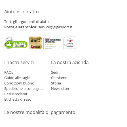
Aiuto e contatto
Tutti gli argomenti di aiuto
Posta elettronica:
service@gigasport.it
I nostri servizi
La nostra azienda
FAQs
Sedi
Guide alle taglie
Chi siamo
Condizioni buono
Storia
Spedizione e consegna
Newsletter
Resi e reclami
Etichetta di reso
Le nostre modalità di pagamento
Mastercard
Visa
Diners
Applepay
Amazon
Paypal
Klarn