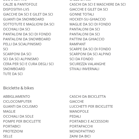
CALZE & PANTOFOLE
CASCHI DA SCI E MASCHERE DA SCI
DISPOSITIVI-LVS
GIACCHE E GILET DA SCI
GIACCHE DA SCI E GILET DA SCI
GONNE TOTALI
GUANTI DA SNOWBOARD
HOCKEY-SU-GHIACCIO
SOTTOTUTE E MAGLIONI DA SCI
MAGLIE DA SCI DI FONDO
OCCHIALI DA SCI
PANTALONI DA SCI
PANTALONI DA SCI DI FONDO
PANTALONI DA SCI
PANTALONI DA SNOWBOARD
PATTINI DA GHIACCIO
PELLI DA SCIALPINISMO
RAMPANT
SCI
SCARPE DA SCI DI FONDO
SCARPONI DA SCI
SCARPONI DA SCI ALPINO
SCI DA SCI ALPINISMO
SCI DA FONDO
CERA PER SCI E CURA DEGLI SCI
SICUREZZA VALANGHE
SNOWBOARD
STIVALI INVERNALI
TUTE DA SCI
Biciclette & bikes
ABBIGLIAMENTO
CASCHI DA BICICLETTA
CICLOCOMPUTER
GIACCHE
GUANTI DA CICLISMO
LUCCHETTI PER BICICLETTE
MAGLIE
MANOPOLE
OCCHIALI DA SOLE
PEDALI
POMPE PER BICICLETTE
PORTABICI E ACCESSORI
PORTABICI
PORTAPACCHI
PROTEZIONI
MONOPATTINO
SELLE
ZAINI DA BICI