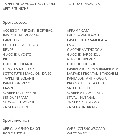
TAPPETINI DA YOGA E ACCESSORI
TUTE DA GINNASTICA
ABITI E TUNICHE
Sport outdoor
ACCESSORI PER ZAINI E DRYBAG
ARRAMPICATA
BASTONI DA TREKKING
CALZE & PANTOFOLE
CAMPEGGIO
CASCHI DA ARRAMPICATA
COLTELLI E MULTITOOL
FASCE
BENDE
GIACCHE ANTIPIOGGIA
GIACCHE A VENTO
GIACCHE HARDSHELL
PILE
GIACCHE INVERNALI
GIACCHE ISOLANTI
GIACCHE SOFTSHELL
GUANTI & MUFFOLE
IMBRACATURE DA ARRAMPICATA
SOTTOTUTE E MAGLIONI DA SCI
LAMPADE FRONTALI E TASCABILI
TAPPETINI ISOLANTI
PANTALONI ANTIPIOGGIA
PANTALONI ZIP OFF
PRODOTTI PER LA CURA
CIASPOLE
SACCO A PELO
SCARPE-DA-TREKKING
SCARPE-ARRAMPICATA
SET DA FERRATA
STIVALI INVERNALI
STOVIGLIE E POSATE
ZAINI DA ALPINISMO
ZAINI DA GIORNO
ZAINI DA TREKKING
Sport invernali
ABBIGLIAMENTO DA SCI
CAPPUCCI SNOWBOARD
BOB E SLITTINI
CALZE DA SCI