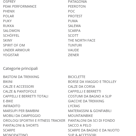
OSPREY
PATAGONIA
PEAK PERFORMANCE
PEEROTON
PHENIX
POC
POLAR
PROTEST
PUKY
PUMA
RUKKA
SALEWA
SALOMON
SCARPA
SCHÖFFEL
SCOTT
SKINY
THE NORTH FACE
SPIRIT OF OM
TUNTURI
UNDER ARMOUR
VAUDE
YOGISTAR
ZIENER
Categorie principali
BASTONI DA TREKKING
BICICLETTE
BIKINI
BORSE DA VIAGGIO E TROLLEY
CALZE E ACCESSORI
CALZE DA CORSA
CALZE & PANTOFOLE
CAPPELLI E BERRETTI
CAPPELLI E BERRETTI TOTALI
COSTUMI DA BAGNO A SLIP
E-BIKE
GIACCHE DA TREKKING
INFRADITO
LYCRAS
MARSUPI PER BAMBINI
MATERASSINI & GONFIABILI
MOBILI DA CAMPEGGIO
MOUNTAINBIKE
OROLOGI SPORTIVI E FITNESS TRACKER
PANTALONI DA SCI DI FONDO
PANTALONI & SHORTS
SACCO A PELO
SCARPE
SCARPE DA BAGNO E DA NUOTO
MONOPATTINO
SUP & ACCESSORI