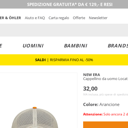
SPEDIZIONE GRATUITA* DA € 129,- E RESI
NER & ÖHLER
Aiuto e FAQ
Carta regalo
Offerte
Newsletter
E
UOMINI
BAMBINI
BRAND
SALDI
|
RISPARMIA FINO AL -50%
NEW ERA
Cappellino da uomo Locat
32,00
IVA inclusa, più spese di spedizi
Colore:
Arancione
Attenzione:
Solo ancora 2 d