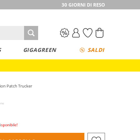
30 GIORNI DI RESO
S
GIGAGREEN
SALDI
ion Patch Trucker
one
isponibile!