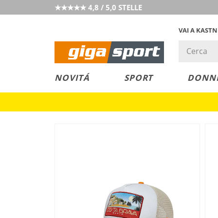
★★★★★ 4,8 / 5,0 STELLE
VAI A KAST
PREZZO &
SALDI
NOVITÁ
SPORT
DONN
VALORE