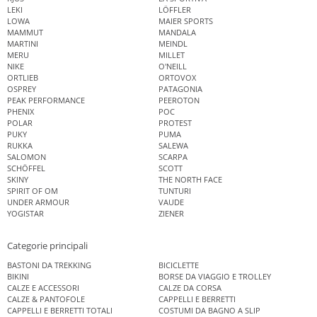
LEKI
LÖFFLER
LOWA
MAIER SPORTS
MAMMUT
MANDALA
MARTINI
MEINDL
MERU
MILLET
NIKE
O'NEILL
ORTLIEB
ORTOVOX
OSPREY
PATAGONIA
PEAK PERFORMANCE
PEEROTON
PHENIX
POC
POLAR
PROTEST
PUKY
PUMA
RUKKA
SALEWA
SALOMON
SCARPA
SCHÖFFEL
SCOTT
SKINY
THE NORTH FACE
SPIRIT OF OM
TUNTURI
UNDER ARMOUR
VAUDE
YOGISTAR
ZIENER
Categorie principali
BASTONI DA TREKKING
BICICLETTE
BIKINI
BORSE DA VIAGGIO E TROLLEY
CALZE E ACCESSORI
CALZE DA CORSA
CALZE & PANTOFOLE
CAPPELLI E BERRETTI
CAPPELLI E BERRETTI TOTALI
COSTUMI DA BAGNO A SLIP