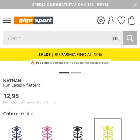
SPEDIZIONE GRATUITA* DA € 129,- E RESI
30 GIORNI DI RESO
SALDI
SALDI
|
RISPARMIA FINO AL -50%
Popolare!
5 persone stanno guardando questo articolo
NATHAN
Run Laces Riflettenti
12,95
IVA inclusa, più spese di spedizione
Colore:
Giallo