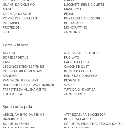
GUANTI DA CICLISMO
LUCCHETTI PER BICICLETTE
MAGLIE
MANOPOLE
OCCHIALI DA SOLE
PEDALI
POMPE PER BICICLETTE
PORTABICI E ACCESSORI
PORTABICI
PORTAPACCHI
PROTEZIONI
MONOPATTINO
SELLE
ZAINI DA BICI
Corsa & fitness
ACCESSORI
ATTREZZATURE-FITNESS
BORSE SPORTIVE
PUGILATO
CAMICIE
CALZE DA CORSA
LEGGINGS E TIGHTS FITNESS
GIACCHE E GILET
INTEGRATORI ALIMENTARI
INTIMO DA CORSA
MANUBRI
PALLE DA GINNASTICA
PANTALONI & COLLANT
REGGISENI
RULLI PER FASCE E FASCE TRAINER
SCARPE
TAPPETINI DA ALLENAMENTO
TUTE DA GINNASTICA
YOGA & PILATES
ZAINI SPORTIVI
Sport con la palla
ABBIGLIAMENTO DA TENNIS
ATTREZZATURA E ACCESSORI
BADMINTON
BORSE DA CALCIO
BORSE DA TENNIS
CORDE DA TENNIS E ACCESSORI DA TENNIS