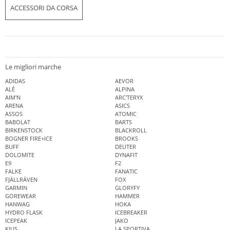
ACCESSORI DA CORSA
Le migliori marche
ADIDAS
AEVOR
ALÉ
ALPINA
AIM'N
ARC'TERYX
ARENA
ASICS
ASSOS
ATOMIC
BABOLAT
BARTS
BIRKENSTOCK
BLACKROLL
BOGNER FIRE+ICE
BROOKS
BUFF
DEUTER
DOLOMITE
DYNAFIT
E9
F2
FALKE
FANATIC
FJÄLLRÄVEN
FOX
GARMIN
GLORYFY
GOREWEAR
HAMMER
HANWAG
HOKA
HYDRO FLASK
ICEBREAKER
ICEPEAK
JAKO
KJUS
LA SPORTIVA