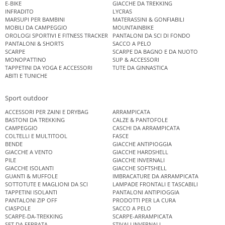
E-BIKE
GIACCHE DA TREKKING
INFRADITO
LYCRAS
MARSUPI PER BAMBINI
MATERASSINI & GONFIABILI
MOBILI DA CAMPEGGIO
MOUNTAINBIKE
OROLOGI SPORTIVI E FITNESS TRACKER
PANTALONI DA SCI DI FONDO
PANTALONI & SHORTS
SACCO A PELO
SCARPE
SCARPE DA BAGNO E DA NUOTO
MONOPATTINO
SUP & ACCESSORI
TAPPETINI DA YOGA E ACCESSORI
TUTE DA GINNASTICA
ABITI E TUNICHE
Sport outdoor
ACCESSORI PER ZAINI E DRYBAG
ARRAMPICATA
BASTONI DA TREKKING
CALZE & PANTOFOLE
CAMPEGGIO
CASCHI DA ARRAMPICATA
COLTELLI E MULTITOOL
FASCE
BENDE
GIACCHE ANTIPIOGGIA
GIACCHE A VENTO
GIACCHE HARDSHELL
PILE
GIACCHE INVERNALI
GIACCHE ISOLANTI
GIACCHE SOFTSHELL
GUANTI & MUFFOLE
IMBRACATURE DA ARRAMPICATA
SOTTOTUTE E MAGLIONI DA SCI
LAMPADE FRONTALI E TASCABILI
TAPPETINI ISOLANTI
PANTALONI ANTIPIOGGIA
PANTALONI ZIP OFF
PRODOTTI PER LA CURA
CIASPOLE
SACCO A PELO
SCARPE-DA-TREKKING
SCARPE-ARRAMPICATA
SET DA FERRATA
STIVALI INVERNALI