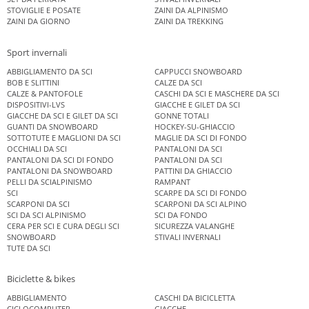
STOVIGLIE E POSATE
ZAINI DA ALPINISMO
ZAINI DA GIORNO
ZAINI DA TREKKING
Sport invernali
ABBIGLIAMENTO DA SCI
CAPPUCCI SNOWBOARD
BOB E SLITTINI
CALZE DA SCI
CALZE & PANTOFOLE
CASCHI DA SCI E MASCHERE DA SCI
DISPOSITIVI-LVS
GIACCHE E GILET DA SCI
GIACCHE DA SCI E GILET DA SCI
GONNE TOTALI
GUANTI DA SNOWBOARD
HOCKEY-SU-GHIACCIO
SOTTOTUTE E MAGLIONI DA SCI
MAGLIE DA SCI DI FONDO
OCCHIALI DA SCI
PANTALONI DA SCI
PANTALONI DA SCI DI FONDO
PANTALONI DA SCI
PANTALONI DA SNOWBOARD
PATTINI DA GHIACCIO
PELLI DA SCIALPINISMO
RAMPANT
SCI
SCARPE DA SCI DI FONDO
SCARPONI DA SCI
SCARPONI DA SCI ALPINO
SCI DA SCI ALPINISMO
SCI DA FONDO
CERA PER SCI E CURA DEGLI SCI
SICUREZZA VALANGHE
SNOWBOARD
STIVALI INVERNALI
TUTE DA SCI
Biciclette & bikes
ABBIGLIAMENTO
CASCHI DA BICICLETTA
CICLOCOMPUTER
GIACCHE