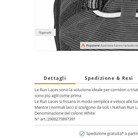
Gigasafe
Popolare!
4 persone hanno l'articolo ne
Dettagli
Spedizione & Resi
Le Run Laces sono la soluzione ideale per corridori o tria
sono più agili come prima
Le Run Laces si fissano in modo semplice e veloce alle tue
Mentre i normali lacci si sciolgono da soli, i Nathan Run 
Denominazione del colore: White
N° art.:2900273897391
Spedizione gratuita* a partir