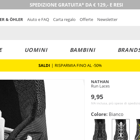
SPEDIZIONE GRATUITA* DA € 129,- E RESI
NER & ÖHLER
Aiuto e FAQ
Carta regalo
Offerte
Newsletter
E
UOMINI
BAMBINI
BRAND
SALDI
|
RISPARMIA FINO AL -50%
NATHAN
Run Laces
9,95
IVA inclusa, più spese di spedizi
Colore:
Bianco