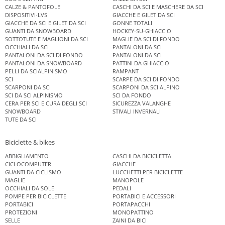
CALZE & PANTOFOLE
CASCHI DA SCI E MASCHERE DA SCI
DISPOSITIVI-LVS
GIACCHE E GILET DA SCI
GIACCHE DA SCI E GILET DA SCI
GONNE TOTALI
GUANTI DA SNOWBOARD
HOCKEY-SU-GHIACCIO
SOTTOTUTE E MAGLIONI DA SCI
MAGLIE DA SCI DI FONDO
OCCHIALI DA SCI
PANTALONI DA SCI
PANTALONI DA SCI DI FONDO
PANTALONI DA SCI
PANTALONI DA SNOWBOARD
PATTINI DA GHIACCIO
PELLI DA SCIALPINISMO
RAMPANT
SCI
SCARPE DA SCI DI FONDO
SCARPONI DA SCI
SCARPONI DA SCI ALPINO
SCI DA SCI ALPINISMO
SCI DA FONDO
CERA PER SCI E CURA DEGLI SCI
SICUREZZA VALANGHE
SNOWBOARD
STIVALI INVERNALI
TUTE DA SCI
Biciclette & bikes
ABBIGLIAMENTO
CASCHI DA BICICLETTA
CICLOCOMPUTER
GIACCHE
GUANTI DA CICLISMO
LUCCHETTI PER BICICLETTE
MAGLIE
MANOPOLE
OCCHIALI DA SOLE
PEDALI
POMPE PER BICICLETTE
PORTABICI E ACCESSORI
PORTABICI
PORTAPACCHI
PROTEZIONI
MONOPATTINO
SELLE
ZAINI DA BICI