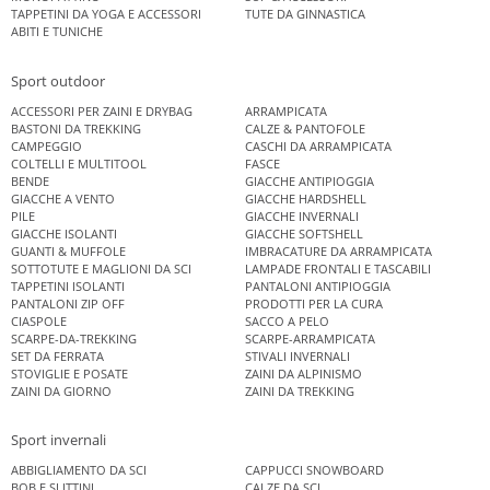
TAPPETINI DA YOGA E ACCESSORI
TUTE DA GINNASTICA
ABITI E TUNICHE
Sport outdoor
ACCESSORI PER ZAINI E DRYBAG
ARRAMPICATA
BASTONI DA TREKKING
CALZE & PANTOFOLE
CAMPEGGIO
CASCHI DA ARRAMPICATA
COLTELLI E MULTITOOL
FASCE
BENDE
GIACCHE ANTIPIOGGIA
GIACCHE A VENTO
GIACCHE HARDSHELL
PILE
GIACCHE INVERNALI
GIACCHE ISOLANTI
GIACCHE SOFTSHELL
GUANTI & MUFFOLE
IMBRACATURE DA ARRAMPICATA
SOTTOTUTE E MAGLIONI DA SCI
LAMPADE FRONTALI E TASCABILI
TAPPETINI ISOLANTI
PANTALONI ANTIPIOGGIA
PANTALONI ZIP OFF
PRODOTTI PER LA CURA
CIASPOLE
SACCO A PELO
SCARPE-DA-TREKKING
SCARPE-ARRAMPICATA
SET DA FERRATA
STIVALI INVERNALI
STOVIGLIE E POSATE
ZAINI DA ALPINISMO
ZAINI DA GIORNO
ZAINI DA TREKKING
Sport invernali
ABBIGLIAMENTO DA SCI
CAPPUCCI SNOWBOARD
BOB E SLITTINI
CALZE DA SCI