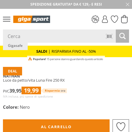
SPEDIZIONE GRATUITA* DA € 129,- E RESI
30 GIORNI DI RESO
SALDI
Gigasafe
SALDI
|
RISPARMIA FINO AL -50%
Popolare!
15 persone stanno guardando questo articolo
DEAL
NATHAN
Luce da petto/vita Luna Fire 250 RX
19,99
39,95
Risparmia
ora
PVC
IVA inclusa, più spese di spedizione
Colore:
Nero
AL CARRELLO