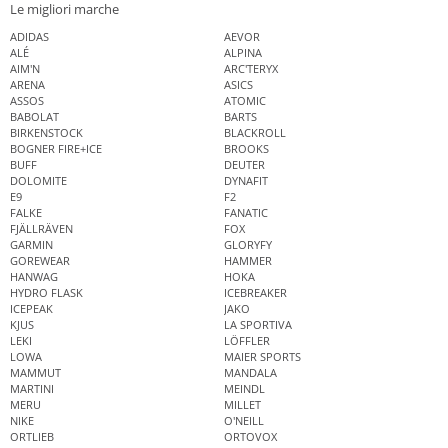
Le migliori marche
ADIDAS
AEVOR
ALÉ
ALPINA
AIM'N
ARC'TERYX
ARENA
ASICS
ASSOS
ATOMIC
BABOLAT
BARTS
BIRKENSTOCK
BLACKROLL
BOGNER FIRE+ICE
BROOKS
BUFF
DEUTER
DOLOMITE
DYNAFIT
E9
F2
FALKE
FANATIC
FJÄLLRÄVEN
FOX
GARMIN
GLORYFY
GOREWEAR
HAMMER
HANWAG
HOKA
HYDRO FLASK
ICEBREAKER
ICEPEAK
JAKO
KJUS
LA SPORTIVA
LEKI
LÖFFLER
LOWA
MAIER SPORTS
MAMMUT
MANDALA
MARTINI
MEINDL
MERU
MILLET
NIKE
O'NEILL
ORTLIEB
ORTOVOX