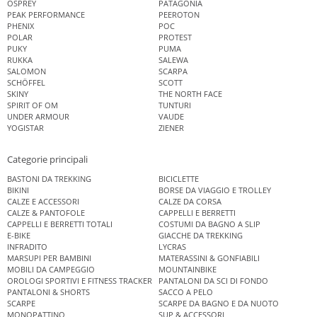
OSPREY
PATAGONIA
PEAK PERFORMANCE
PEEROTON
PHENIX
POC
POLAR
PROTEST
PUKY
PUMA
RUKKA
SALEWA
SALOMON
SCARPA
SCHÖFFEL
SCOTT
SKINY
THE NORTH FACE
SPIRIT OF OM
TUNTURI
UNDER ARMOUR
VAUDE
YOGISTAR
ZIENER
Categorie principali
BASTONI DA TREKKING
BICICLETTE
BIKINI
BORSE DA VIAGGIO E TROLLEY
CALZE E ACCESSORI
CALZE DA CORSA
CALZE & PANTOFOLE
CAPPELLI E BERRETTI
CAPPELLI E BERRETTI TOTALI
COSTUMI DA BAGNO A SLIP
E-BIKE
GIACCHE DA TREKKING
INFRADITO
LYCRAS
MARSUPI PER BAMBINI
MATERASSINI & GONFIABILI
MOBILI DA CAMPEGGIO
MOUNTAINBIKE
OROLOGI SPORTIVI E FITNESS TRACKER
PANTALONI DA SCI DI FONDO
PANTALONI & SHORTS
SACCO A PELO
SCARPE
SCARPE DA BAGNO E DA NUOTO
MONOPATTINO
SUP & ACCESSORI