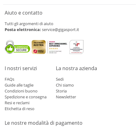
Aiuto e contatto
Tutti gli argomenti di aiuto
Posta elettronica:
service@gigasport.it
I nostri servizi
La nostra azienda
FAQs
Sedi
Guide alle taglie
Chi siamo
Condizioni buono
Storia
Spedizione e consegna
Newsletter
Resi e reclami
Etichetta di reso
Le nostre modalità di pagamento
Mastercard
Visa
Diners
Applepay
Amazon
Paypal
Klarn