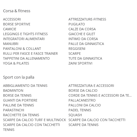
Corsa & fitness
ACCESSORI
ATTREZZATURE-FITNESS
BORSE SPORTIVE
PUGILATO
CAMICIE
CALZE DA CORSA
LEGGINGS E TIGHTS FITNESS
GIACCHE E GILET
INTEGRATORI ALIMENTARI
INTIMO DA CORSA
MANUBRI
PALLE DA GINNASTICA
PANTALONI & COLLANT
REGGISENI
RULLI PER FASCE E FASCE TRAINER
SCARPE
TAPPETINI DA ALLENAMENTO
TUTE DA GINNASTICA
YOGA & PILATES
ZAINI SPORTIVI
Sport con la palla
ABBIGLIAMENTO DA TENNIS
ATTREZZATURA E ACCESSORI
BADMINTON
BORSE DA CALCIO
BORSE DA TENNIS
CORDE DA TENNIS E ACCESSORI DA TENNIS
GUANTI DA PORTIERE
PALLACANESTRO
PALLINE DA TENNIS
PALLONI DA CALCIO
PARASTINCHI
PADEL TENNIS
RACCHETTE DA TENNIS
SQUASH
SCARPE DA CALCIO TURF E MULTINOCK
SCARPE DA CALCIO CON TACCHETTI
SCARPE DA CALCIO CON TACCHETTI
SCARPE DA TENNIS
TENNIS