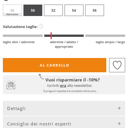
48
50
52
54
56
Alternative
Valutazione taglie:
?
taglio slim / aderente
aderente / adatto /
taglio ampio / largo
appropriato
AL CARRELLO
Vuoi risparmiare il -10%?
Iscriviti
ora
alla newsletter.
Si prega di rispettare le condizioni del buono.
Dettagli
Consiglio dei nostri esperti