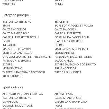
UNDER ARMOUR
VAUDE
YOGISTAR
ZIENER
Categorie principali
BASTONI DA TREKKING
BICICLETTE
BIKINI
BORSE DA VIAGGIO E TROLLEY
CALZE E ACCESSORI
CALZE DA CORSA
CALZE & PANTOFOLE
CAPPELLI E BERRETTI
CAPPELLI E BERRETTI TOTALI
COSTUMI DA BAGNO A SLIP
E-BIKE
GIACCHE DA TREKKING
INFRADITO
LYCRAS
MARSUPI PER BAMBINI
MATERASSINI & GONFIABILI
MOBILI DA CAMPEGGIO
MOUNTAINBIKE
OROLOGI SPORTIVI E FITNESS TRACKER
PANTALONI DA SCI DI FONDO
PANTALONI & SHORTS
SACCO A PELO
SCARPE
SCARPE DA BAGNO E DA NUOTO
MONOPATTINO
SUP & ACCESSORI
TAPPETINI DA YOGA E ACCESSORI
TUTE DA GINNASTICA
ABITI E TUNICHE
Sport outdoor
ACCESSORI PER ZAINI E DRYBAG
ARRAMPICATA
BASTONI DA TREKKING
CALZE & PANTOFOLE
CAMPEGGIO
CASCHI DA ARRAMPICATA
COLTELLI E MULTITOOL
FASCE