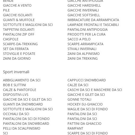
BENDE
GIACCHE ANTIPIOGGIA
GIACCHE A VENTO
GIACCHE HARDSHELL
PILE
GIACCHE INVERNALI
GIACCHE ISOLANTI
GIACCHE SOFTSHELL
GUANTI & MUFFOLE
IMBRACATURE DA ARRAMPICATA
SOTTOTUTE E MAGLIONI DA SCI
LAMPADE FRONTALI E TASCABILI
TAPPETINI ISOLANTI
PANTALONI ANTIPIOGGIA
PANTALONI ZIP OFF
PRODOTTI PER LA CURA
CIASPOLE
SACCO A PELO
SCARPE-DA-TREKKING
SCARPE-ARRAMPICATA
SET DA FERRATA
STIVALI INVERNALI
STOVIGLIE E POSATE
ZAINI DA ALPINISMO
ZAINI DA GIORNO
ZAINI DA TREKKING
Sport invernali
ABBIGLIAMENTO DA SCI
CAPPUCCI SNOWBOARD
BOB E SLITTINI
CALZE DA SCI
CALZE & PANTOFOLE
CASCHI DA SCI E MASCHERE DA SCI
DISPOSITIVI-LVS
GIACCHE E GILET DA SCI
GIACCHE DA SCI E GILET DA SCI
GONNE TOTALI
GUANTI DA SNOWBOARD
HOCKEY-SU-GHIACCIO
SOTTOTUTE E MAGLIONI DA SCI
MAGLIE DA SCI DI FONDO
OCCHIALI DA SCI
PANTALONI DA SCI
PANTALONI DA SCI DI FONDO
PANTALONI DA SCI
PANTALONI DA SNOWBOARD
PATTINI DA GHIACCIO
PELLI DA SCIALPINISMO
RAMPANT
SCI
SCARPE DA SCI DI FONDO