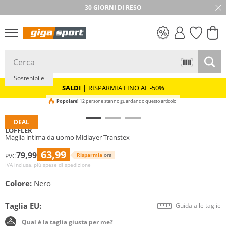
30 GIORNI DI RESO
SALDI
Sostenibile
SALDI
|
RISPARMIA FINO AL -50%
Popolare!
12 persone stanno guardando questo articolo
DEAL
LÖFFLER
Maglia intima da uomo Midlayer Transtex
63,99
79,99
Risparmia
ora
PVC
IVA inclusa, più spese di spedizione
Colore:
Nero
Taglia EU:
Guida alle taglie
Qual è la taglia giusta per me?