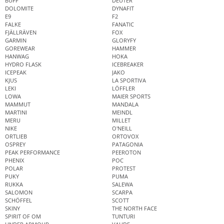
BUFF
DEUTER
DOLOMITE
DYNAFIT
E9
F2
FALKE
FANATIC
FJÄLLRÄVEN
FOX
GARMIN
GLORYFY
GOREWEAR
HAMMER
HANWAG
HOKA
HYDRO FLASK
ICEBREAKER
ICEPEAK
JAKO
KJUS
LA SPORTIVA
LEKI
LÖFFLER
LOWA
MAIER SPORTS
MAMMUT
MANDALA
MARTINI
MEINDL
MERU
MILLET
NIKE
O'NEILL
ORTLIEB
ORTOVOX
OSPREY
PATAGONIA
PEAK PERFORMANCE
PEEROTON
PHENIX
POC
POLAR
PROTEST
PUKY
PUMA
RUKKA
SALEWA
SALOMON
SCARPA
SCHÖFFEL
SCOTT
SKINY
THE NORTH FACE
SPIRIT OF OM
TUNTURI