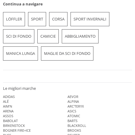
Continua a navigare
LÖFFLER
SPORT
CORSA
SPORT INVERNALI
SCI DI FONDO
CAMICIE
ABBIGLIAMENTO
MANICA LUNGA
MAGLIE DA SCI DI FONDO
Le migliori marche
ADIDAS
AEVOR
ALÉ
ALPINA
AIM'N
ARC'TERYX
ARENA
ASICS
ASSOS
ATOMIC
BABOLAT
BARTS
BIRKENSTOCK
BLACKROLL
BOGNER FIRE+ICE
BROOKS