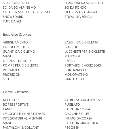
SCARPONI DA SCI
SCARPONI DA SCI ALPINO
SCI DA SCI ALPINISMO
SCI DA FONDO
CERA PER SCI E CURA DEGLI SCI
SICUREZZA VALANGHE
SNOWBOARD
STIVALI INVERNALI
TUTE DA SCI
Biciclette & bikes
ABBIGLIAMENTO
CASCHI DA BICICLETTA
CICLOCOMPUTER
GIACCHE
GUANTI DA CICLISMO
LUCCHETTI PER BICICLETTE
MAGLIE
MANOPOLE
OCCHIALI DA SOLE
PEDALI
POMPE PER BICICLETTE
PORTABICI E ACCESSORI
PORTABICI
PORTAPACCHI
PROTEZIONI
MONOPATTINO
SELLE
ZAINI DA BICI
Corsa & fitness
ACCESSORI
ATTREZZATURE-FITNESS
BORSE SPORTIVE
PUGILATO
CAMICIE
CALZE DA CORSA
LEGGINGS E TIGHTS FITNESS
GIACCHE E GILET
INTEGRATORI ALIMENTARI
INTIMO DA CORSA
MANUBRI
PALLE DA GINNASTICA
PANTALONI & COLLANT
REGGISENI