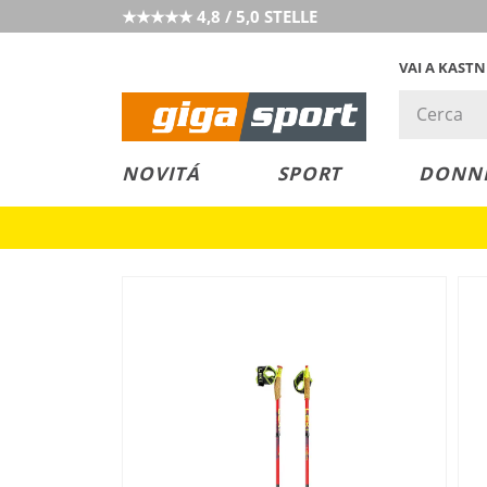
★★★★★ 4,8 / 5,0 STELLE
VAI A KAST
PREZZO &
SALDI
NOVITÁ
SPORT
DONN
VALORE