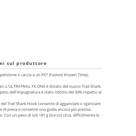
ni sul produttore
petizione o caccia a un FKT (Fastest Known Time),
golari. L'ULTRATRAIL FX.ONE è dotato del nuovo Trail Shark,
l peso dell'impugnatura è stato ridotto del 30% rispetto al
 del Trail Shark Hook consente di agganciare o sganciare
ne di presa e consente una guida ancora più precisa.
on un peso di soli 181 g (6,4 oz) circa, difficilmente lo