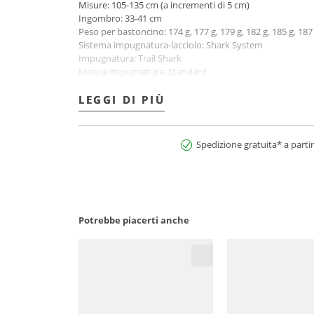
Misure: 105-135 cm (a incrementi di 5 cm)
Ingombro: 33-41 cm
Peso per bastoncino: 174 g, 177 g, 179 g, 182 g, 185 g, 187
Sistema impugnatura-lacciolo: Shark System
Impugnatura: Trail Shark
Misura impugnatura: Standard
Lacciolo: Shark Frame Strap Mesh
Misura lacciolo: S-M-L (105-115) | M-L-XL (120-135)
LEGGI DI PIÙ
LEGGI DI PIÙ
Numero di segmenti: 4
Diametro del fusto: 16 | 14 | 14 | 14 mm
Denominazione colore: Bunt
Spedizione gratuita* a partir
N° art.:2900282950179
Potrebbe piacerti anche