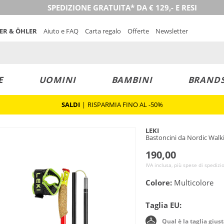
SPEDIZIONE GRATUITA* DA € 129,- E RESI
NER & ÖHLER
Aiuto e FAQ
Carta regalo
Offerte
Newsletter
E
UOMINI
BAMBINI
BRAND
SALDI
|
RISPARMIA FINO AL -50%
LEKI
Bastoncini da Nordic Walki
190,00
IVA inclusa, più spese di spedizi
Colore:
Multicolore
Taglia EU:
Qual è la taglia gius