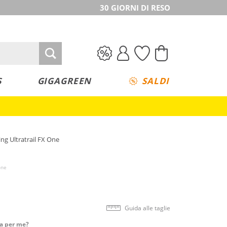
30 GIORNI DI RESO
S
GIGAGREEN
SALDI
ng Ultratrail FX One
one
Guida alle taglie
ta per me?