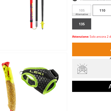
105
110
Alternative
135
Attenzione:
Solo ancora 2 d