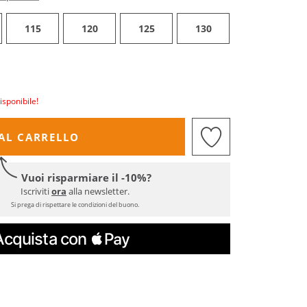
115
120
125
130
isponibile!
AL CARRELLO
Vuoi risparmiare il -10%?
Iscriviti
ora
alla newsletter.
Si prega di rispettare le condizioni del buono.