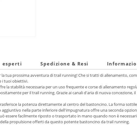
i esperti
Spedizione & Resi
Informazio
 tua prossima avventura di trail running! Che si tratti di allenamento, com
 tuoi obiettivi.
e offre la stabilità necessaria per un uso frequente e corse di allenamento re
sitamente per il trail running. Grazie ai canali d'aria di nuova concezione, i
sferisce la potenza direttamente al centro del bastoncino. La forma sottile
lo aggiuntivo nella parte inferiore dell'impugnatura offre una seconda opzio
può essere facilmente riposto o trasportato in mano quando non è necessario. C
 della propulsione offerti da questo potente bastoncino da trail running.