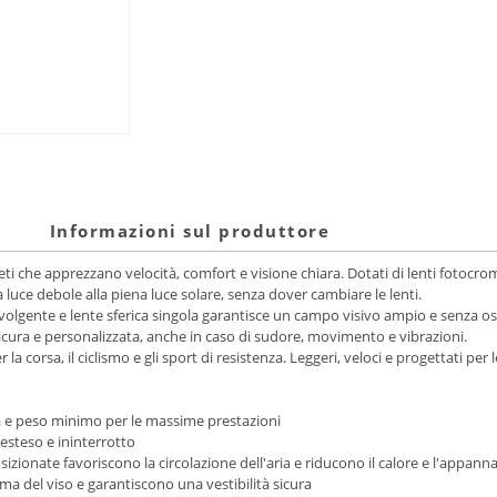
Informazioni sul produttore
atleti che apprezzano velocità, comfort e visione chiara. Dotati di lenti foto
 luce debole alla piena luce solare, senza dover cambiare le lenti.
lgente e lente sferica singola garantisce un campo visivo ampio e senza osta
 sicura e personalizzata, anche in caso di sudore, movimento e vibrazioni.
r la corsa, il ciclismo e gli sport di resistenza. Leggeri, veloci e progettati p
à e peso minimo per le massime prestazioni
steso e ininterrotto
zionate favoriscono la circolazione dell'aria e riducono il calore e l'appan
orma del viso e garantiscono una vestibilità sicura