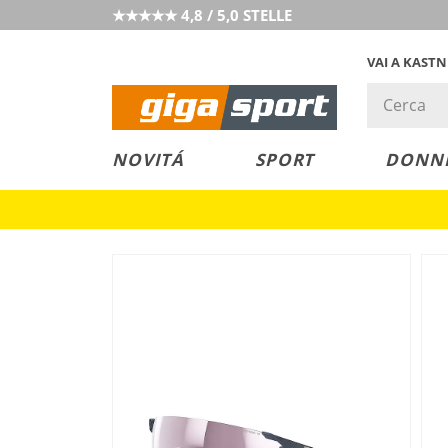
★★★★★ 4,8 / 5,0 STELLE
VAI A KAST
PREZZO &
SALDI
NOVITÁ
SPORT
DONN
VALORE