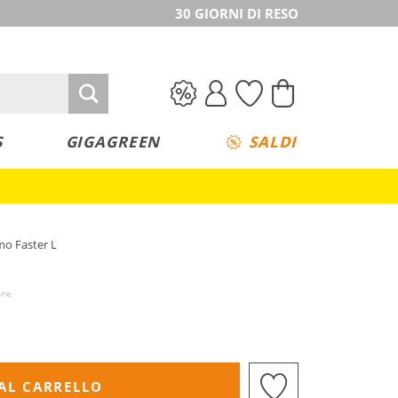
30 GIORNI DI RESO
S
GIGAGREEN
SALDI
mo Faster L
one
AL CARRELLO