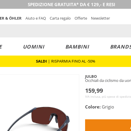
SPEDIZIONE GRATUITA* DA € 129,- E RESI
NER & ÖHLER
Aiuto e FAQ
Carta regalo
Offerte
Newsletter
E
UOMINI
BAMBINI
BRAND
SALDI
|
RISPARMIA FINO AL -50%
JULBO
Occhiali da ciclismo da uo
159,99
IVA inclusa, più spese di spedizi
Colore:
Grigio