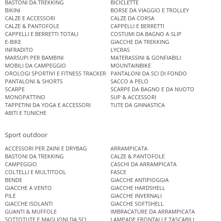
BASTONI DA TREKKING
BICICLETTE
BIKINI
BORSE DA VIAGGIO E TROLLEY
CALZE E ACCESSORI
CALZE DA CORSA
CALZE & PANTOFOLE
CAPPELLI E BERRETTI
CAPPELLI E BERRETTI TOTALI
COSTUMI DA BAGNO A SLIP
E-BIKE
GIACCHE DA TREKKING
INFRADITO
LYCRAS
MARSUPI PER BAMBINI
MATERASSINI & GONFIABILI
MOBILI DA CAMPEGGIO
MOUNTAINBIKE
OROLOGI SPORTIVI E FITNESS TRACKER
PANTALONI DA SCI DI FONDO
PANTALONI & SHORTS
SACCO A PELO
SCARPE
SCARPE DA BAGNO E DA NUOTO
MONOPATTINO
SUP & ACCESSORI
TAPPETINI DA YOGA E ACCESSORI
TUTE DA GINNASTICA
ABITI E TUNICHE
Sport outdoor
ACCESSORI PER ZAINI E DRYBAG
ARRAMPICATA
BASTONI DA TREKKING
CALZE & PANTOFOLE
CAMPEGGIO
CASCHI DA ARRAMPICATA
COLTELLI E MULTITOOL
FASCE
BENDE
GIACCHE ANTIPIOGGIA
GIACCHE A VENTO
GIACCHE HARDSHELL
PILE
GIACCHE INVERNALI
GIACCHE ISOLANTI
GIACCHE SOFTSHELL
GUANTI & MUFFOLE
IMBRACATURE DA ARRAMPICATA
SOTTOTUTE E MAGLIONI DA SCI
LAMPADE FRONTALI E TASCABILI