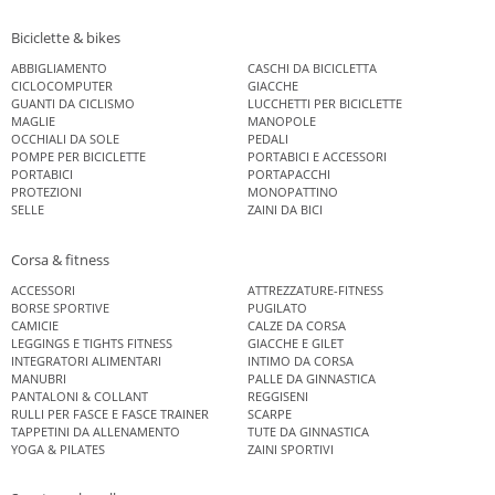
Biciclette & bikes
ABBIGLIAMENTO
CASCHI DA BICICLETTA
CICLOCOMPUTER
GIACCHE
GUANTI DA CICLISMO
LUCCHETTI PER BICICLETTE
MAGLIE
MANOPOLE
OCCHIALI DA SOLE
PEDALI
POMPE PER BICICLETTE
PORTABICI E ACCESSORI
PORTABICI
PORTAPACCHI
PROTEZIONI
MONOPATTINO
SELLE
ZAINI DA BICI
Corsa & fitness
ACCESSORI
ATTREZZATURE-FITNESS
BORSE SPORTIVE
PUGILATO
CAMICIE
CALZE DA CORSA
LEGGINGS E TIGHTS FITNESS
GIACCHE E GILET
INTEGRATORI ALIMENTARI
INTIMO DA CORSA
MANUBRI
PALLE DA GINNASTICA
PANTALONI & COLLANT
REGGISENI
RULLI PER FASCE E FASCE TRAINER
SCARPE
TAPPETINI DA ALLENAMENTO
TUTE DA GINNASTICA
YOGA & PILATES
ZAINI SPORTIVI