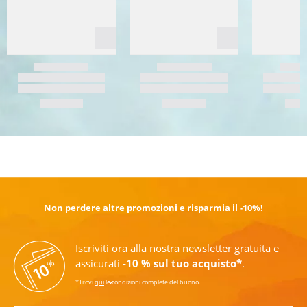
SCOPRI DI PIÙ
Non perdere altre promozioni e risparmia il -10%!
Iscriviti ora alla nostra newsletter gratuita e
assicurati
-10 % sul tuo acquisto*
.
*Trovi
qui
le condizioni complete del buono.