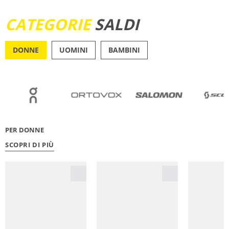
SCOPRI ORA
CATEGORIE
SALDI
DONNE
UOMINI
BAMBINI
OUTDOOR
RUNN
PER DONNE
SCOPRI DI PIÙ