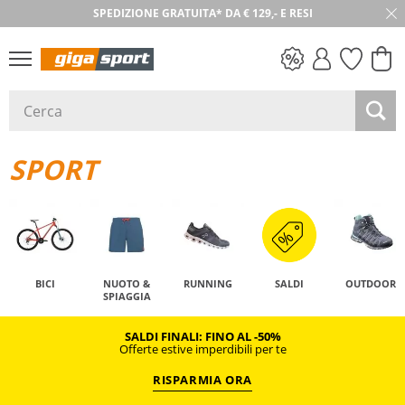
SPEDIZIONE GRATUITA* DA € 129,- E RESI
SALDI
SPORT
BICI
NUOTO &
RUNNING
SALDI
OUTDOOR
SPIAGGIA
SALDI FINALI: FINO AL -50%
Offerte estive imperdibili per te
RISPARMIA ORA