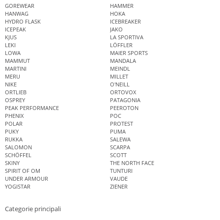
GOREWEAR
HAMMER
HANWAG
HOKA
HYDRO FLASK
ICEBREAKER
ICEPEAK
JAKO
KJUS
LA SPORTIVA
LEKI
LÖFFLER
LOWA
MAIER SPORTS
MAMMUT
MANDALA
MARTINI
MEINDL
MERU
MILLET
NIKE
O'NEILL
ORTLIEB
ORTOVOX
OSPREY
PATAGONIA
PEAK PERFORMANCE
PEEROTON
PHENIX
POC
POLAR
PROTEST
PUKY
PUMA
RUKKA
SALEWA
SALOMON
SCARPA
SCHÖFFEL
SCOTT
SKINY
THE NORTH FACE
SPIRIT OF OM
TUNTURI
UNDER ARMOUR
VAUDE
YOGISTAR
ZIENER
Categorie principali