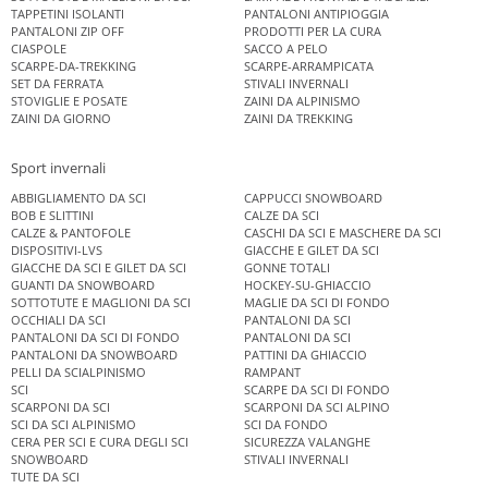
TAPPETINI ISOLANTI
PANTALONI ANTIPIOGGIA
PANTALONI ZIP OFF
PRODOTTI PER LA CURA
CIASPOLE
SACCO A PELO
SCARPE-DA-TREKKING
SCARPE-ARRAMPICATA
SET DA FERRATA
STIVALI INVERNALI
STOVIGLIE E POSATE
ZAINI DA ALPINISMO
ZAINI DA GIORNO
ZAINI DA TREKKING
Sport invernali
ABBIGLIAMENTO DA SCI
CAPPUCCI SNOWBOARD
BOB E SLITTINI
CALZE DA SCI
CALZE & PANTOFOLE
CASCHI DA SCI E MASCHERE DA SCI
DISPOSITIVI-LVS
GIACCHE E GILET DA SCI
GIACCHE DA SCI E GILET DA SCI
GONNE TOTALI
GUANTI DA SNOWBOARD
HOCKEY-SU-GHIACCIO
SOTTOTUTE E MAGLIONI DA SCI
MAGLIE DA SCI DI FONDO
OCCHIALI DA SCI
PANTALONI DA SCI
PANTALONI DA SCI DI FONDO
PANTALONI DA SCI
PANTALONI DA SNOWBOARD
PATTINI DA GHIACCIO
PELLI DA SCIALPINISMO
RAMPANT
SCI
SCARPE DA SCI DI FONDO
SCARPONI DA SCI
SCARPONI DA SCI ALPINO
SCI DA SCI ALPINISMO
SCI DA FONDO
CERA PER SCI E CURA DEGLI SCI
SICUREZZA VALANGHE
SNOWBOARD
STIVALI INVERNALI
TUTE DA SCI