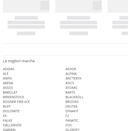
Le migliori marche
ADIDAS
AEVOR
ALÉ
ALPINA
AIM'N
ARC'TERYX
ARENA
ASICS
ASSOS
ATOMIC
BABOLAT
BARTS
BIRKENSTOCK
BLACKROLL
BOGNER FIRE+ICE
BROOKS
BUFF
DEUTER
DOLOMITE
DYNAFIT
E9
F2
FALKE
FANATIC
FJÄLLRÄVEN
FOX
GARMIN
GLORYFY