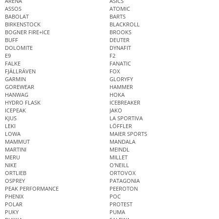
ARENA
ASICS
ASSOS
ATOMIC
BABOLAT
BARTS
BIRKENSTOCK
BLACKROLL
BOGNER FIRE+ICE
BROOKS
BUFF
DEUTER
DOLOMITE
DYNAFIT
E9
F2
FALKE
FANATIC
FJÄLLRÄVEN
FOX
GARMIN
GLORYFY
GOREWEAR
HAMMER
HANWAG
HOKA
HYDRO FLASK
ICEBREAKER
ICEPEAK
JAKO
KJUS
LA SPORTIVA
LEKI
LÖFFLER
LOWA
MAIER SPORTS
MAMMUT
MANDALA
MARTINI
MEINDL
MERU
MILLET
NIKE
O'NEILL
ORTLIEB
ORTOVOX
OSPREY
PATAGONIA
PEAK PERFORMANCE
PEEROTON
PHENIX
POC
POLAR
PROTEST
PUKY
PUMA