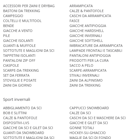
ACCESSORI PER ZAINI E DRYBAG
ARRAMPICATA
BASTONI DA TREKKING
CALZE & PANTOFOLE
CAMPEGGIO
CASCHI DA ARRAMPICATA
COLTELLI E MULTITOOL
FASCE
BENDE
GIACCHE ANTIPIOGGIA
GIACCHE A VENTO
GIACCHE HARDSHELL
PILE
GIACCHE INVERNALI
GIACCHE ISOLANTI
GIACCHE SOFTSHELL
GUANTI & MUFFOLE
IMBRACATURE DA ARRAMPICATA
SOTTOTUTE E MAGLIONI DA SCI
LAMPADE FRONTALI E TASCABILI
TAPPETINI ISOLANTI
PANTALONI ANTIPIOGGIA
PANTALONI ZIP OFF
PRODOTTI PER LA CURA
CIASPOLE
SACCO A PELO
SCARPE-DA-TREKKING
SCARPE-ARRAMPICATA
SET DA FERRATA
STIVALI INVERNALI
STOVIGLIE E POSATE
ZAINI DA ALPINISMO
ZAINI DA GIORNO
ZAINI DA TREKKING
Sport invernali
ABBIGLIAMENTO DA SCI
CAPPUCCI SNOWBOARD
BOB E SLITTINI
CALZE DA SCI
CALZE & PANTOFOLE
CASCHI DA SCI E MASCHERE DA SCI
DISPOSITIVI-LVS
GIACCHE E GILET DA SCI
GIACCHE DA SCI E GILET DA SCI
GONNE TOTALI
GUANTI DA SNOWBOARD
HOCKEY-SU-GHIACCIO
SOTTOTUTE E MAGLIONI DA SCI
MAGLIE DA SCI DI FONDO