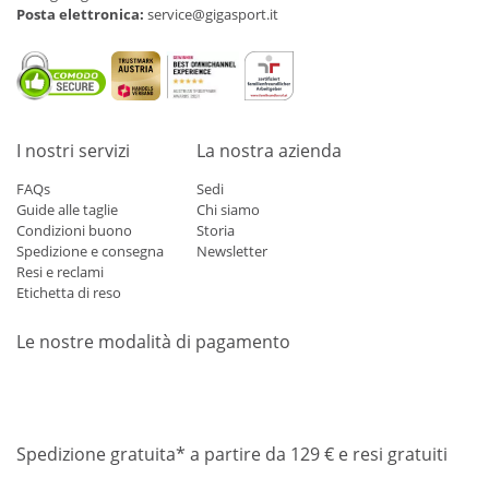
Posta elettronica:
service@gigasport.it
I nostri servizi
La nostra azienda
FAQs
Sedi
Guide alle taglie
Chi siamo
Condizioni buono
Storia
Spedizione e consegna
Newsletter
Resi e reclami
Etichetta di reso
Le nostre modalità di pagamento
Mastercard
Visa
Diners
Applepay
Amazon
Paypal
Klarn
Spedizione gratuita* a partire da 129 € e resi gratuiti