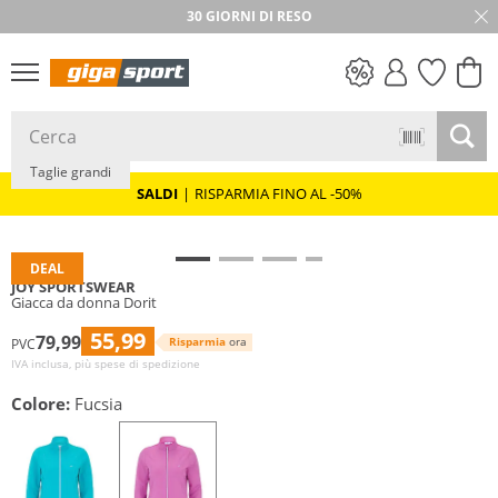
30 GIORNI DI RESO
SALDI
Taglie grandi
SALDI
|
RISPARMIA FINO AL -50%
DEAL
JOY SPORTSWEAR
Giacca da donna Dorit
55,99
79,99
Risparmia
ora
PVC
IVA inclusa, più spese di spedizione
Colore:
Fucsia