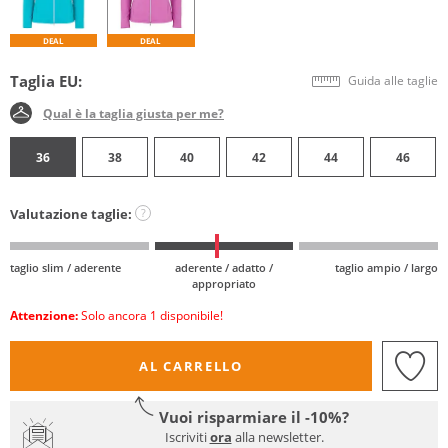
DEAL
DEAL
Taglia EU:
Guida alle taglie
Qual è la taglia giusta per me?
36
38
40
42
44
46
Valutazione taglie:
?
taglio slim / aderente
aderente / adatto /
taglio ampio / largo
appropriato
Attenzione:
Solo ancora 1 disponibile!
AL CARRELLO
Vuoi risparmiare il -10%?
Iscriviti
ora
alla newsletter.