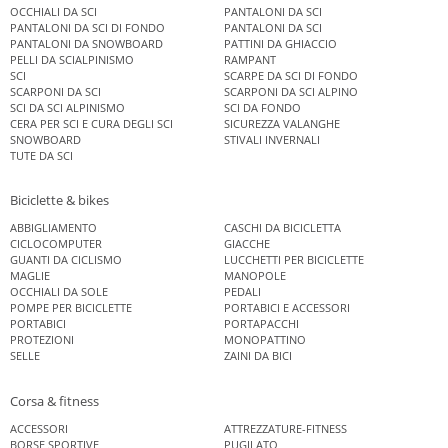
OCCHIALI DA SCI
PANTALONI DA SCI
PANTALONI DA SCI DI FONDO
PANTALONI DA SCI
PANTALONI DA SNOWBOARD
PATTINI DA GHIACCIO
PELLI DA SCIALPINISMO
RAMPANT
SCI
SCARPE DA SCI DI FONDO
SCARPONI DA SCI
SCARPONI DA SCI ALPINO
SCI DA SCI ALPINISMO
SCI DA FONDO
CERA PER SCI E CURA DEGLI SCI
SICUREZZA VALANGHE
SNOWBOARD
STIVALI INVERNALI
TUTE DA SCI
Biciclette & bikes
ABBIGLIAMENTO
CASCHI DA BICICLETTA
CICLOCOMPUTER
GIACCHE
GUANTI DA CICLISMO
LUCCHETTI PER BICICLETTE
MAGLIE
MANOPOLE
OCCHIALI DA SOLE
PEDALI
POMPE PER BICICLETTE
PORTABICI E ACCESSORI
PORTABICI
PORTAPACCHI
PROTEZIONI
MONOPATTINO
SELLE
ZAINI DA BICI
Corsa & fitness
ACCESSORI
ATTREZZATURE-FITNESS
BORSE SPORTIVE
PUGILATO