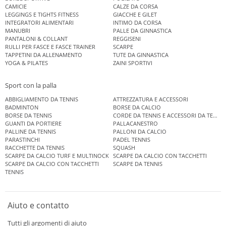
CAMICIE
CALZE DA CORSA
LEGGINGS E TIGHTS FITNESS
GIACCHE E GILET
INTEGRATORI ALIMENTARI
INTIMO DA CORSA
MANUBRI
PALLE DA GINNASTICA
PANTALONI & COLLANT
REGGISENI
RULLI PER FASCE E FASCE TRAINER
SCARPE
TAPPETINI DA ALLENAMENTO
TUTE DA GINNASTICA
YOGA & PILATES
ZAINI SPORTIVI
Sport con la palla
ABBIGLIAMENTO DA TENNIS
ATTREZZATURA E ACCESSORI
BADMINTON
BORSE DA CALCIO
BORSE DA TENNIS
CORDE DA TENNIS E ACCESSORI DA TENNIS
GUANTI DA PORTIERE
PALLACANESTRO
PALLINE DA TENNIS
PALLONI DA CALCIO
PARASTINCHI
PADEL TENNIS
RACCHETTE DA TENNIS
SQUASH
SCARPE DA CALCIO TURF E MULTINOCK
SCARPE DA CALCIO CON TACCHETTI
SCARPE DA CALCIO CON TACCHETTI
SCARPE DA TENNIS
TENNIS
Aiuto e contatto
Tutti gli argomenti di aiuto