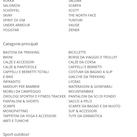
RUKKA
SALEWA
SALOMON
SCARPA
SCHÖFFEL
SCOTT
SKINY
THE NORTH FACE
SPIRIT OF OM
TUNTURI
UNDER ARMOUR
VAUDE
YOGISTAR
ZIENER
Categorie principali
BASTONI DA TREKKING
BICICLETTE
BIKINI
BORSE DA VIAGGIO E TROLLEY
CALZE E ACCESSORI
CALZE DA CORSA
CALZE & PANTOFOLE
CAPPELLI E BERRETTI
CAPPELLI E BERRETTI TOTALI
COSTUMI DA BAGNO A SLIP
E-BIKE
GIACCHE DA TREKKING
INFRADITO
LYCRAS
MARSUPI PER BAMBINI
MATERASSINI & GONFIABILI
MOBILI DA CAMPEGGIO
MOUNTAINBIKE
OROLOGI SPORTIVI E FITNESS TRACKER
PANTALONI DA SCI DI FONDO
PANTALONI & SHORTS
SACCO A PELO
SCARPE
SCARPE DA BAGNO E DA NUOTO
MONOPATTINO
SUP & ACCESSORI
TAPPETINI DA YOGA E ACCESSORI
TUTE DA GINNASTICA
ABITI E TUNICHE
Sport outdoor