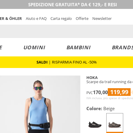
SPEDIZIONE GRATUITA* DA € 129,- E RESI
NER & ÖHLER
Aiuto e FAQ
Carta regalo
Offerte
Newsletter
E
UOMINI
BAMBINI
BRAND
SALDI
|
RISPARMIA FINO AL -50%
HOKA
Scarpe da trail running d
119,99
170,00
PVC
IVA inclusa, più spese di spedizi
Colore:
Beige