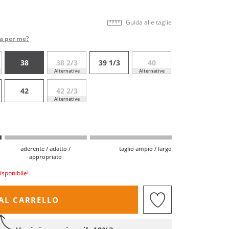
Guida alle taglie
ta per me?
38
38 2/3
39 1/3
40
Alternative
Alternative
42
42 2/3
Alternative
aderente / adatto /
taglio ampio / largo
appropriato
isponibile!
AL CARRELLO