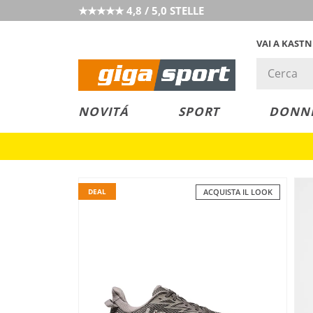
★★★★★ 4,8 / 5,0 STELLE
VAI A KAST
PREZZO &
SALDI
NOVITÁ
SPORT
DONN
VALORE
DEAL
ACQUISTA IL LOOK