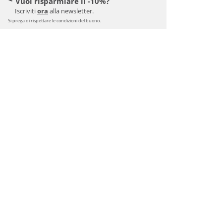
Vuoi risparmiare il -10%?
Iscriviti
ora
alla newsletter.
Si prega di rispettare le condizioni del buono.