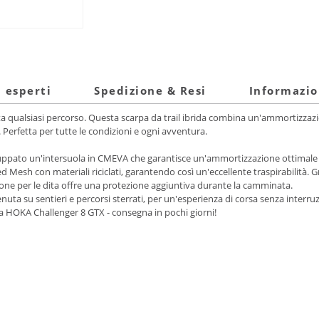
i esperti
Spedizione & Resi
Informazio
nta qualsiasi percorso. Questa scarpa da trail ibrida combina un'ammortizzaz
 Perfetta per tutte le condizioni e ogni avventura.
ppato un'intersuola in CMEVA che garantisce un'ammortizzazione ottimale e
d Mesh con materiali riciclati, garantendo così un'eccellente traspirabilità.
ione per le dita offre una protezione aggiuntiva durante la camminata.
tenuta su sentieri e percorsi sterrati, per un'esperienza di corsa senza interr
lla HOKA Challenger 8 GTX - consegna in pochi giorni!