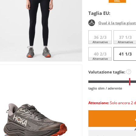
DEAL
Taglia EU:
Qual è la taglia gius
36 2/3
37 1/3
Alternative
Alternative
40 2/3
41 1/3
Alternative
Valutazione taglie:
?
taglio slim / aderente
Attenzione:
Solo ancora 2 d