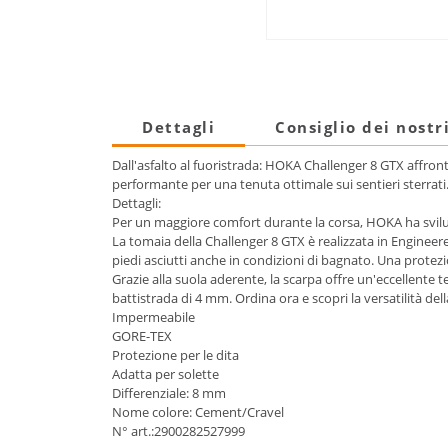
Dettagli
Consiglio dei nostr
Dall'asfalto al fuoristrada: HOKA Challenger 8 GTX affro
performante per una tenuta ottimale sui sentieri sterrati.
Dettagli:
Per un maggiore comfort durante la corsa, HOKA ha svilu
La tomaia della Challenger 8 GTX è realizzata in Engineere
piedi asciutti anche in condizioni di bagnato. Una protez
Grazie alla suola aderente, la scarpa offre un'eccellente 
battistrada di 4 mm. Ordina ora e scopri la versatilità de
Impermeabile
GORE-TEX
Protezione per le dita
Adatta per solette
Differenziale: 8 mm
Nome colore: Cement/Cravel
N° art.:2900282527999