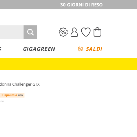
30 GIORNI DI RESO
S
GIGAGREEN
SALDI
a donna Challenger GTX
Risparmia
ora
one