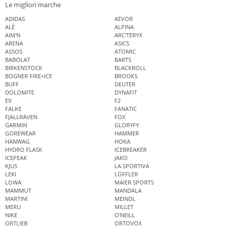
Le migliori marche
ADIDAS
AEVOR
ALÉ
ALPINA
AIM'N
ARC'TERYX
ARENA
ASICS
ASSOS
ATOMIC
BABOLAT
BARTS
BIRKENSTOCK
BLACKROLL
BOGNER FIRE+ICE
BROOKS
BUFF
DEUTER
DOLOMITE
DYNAFIT
E9
F2
FALKE
FANATIC
FJÄLLRÄVEN
FOX
GARMIN
GLORYFY
GOREWEAR
HAMMER
HANWAG
HOKA
HYDRO FLASK
ICEBREAKER
ICEPEAK
JAKO
KJUS
LA SPORTIVA
LEKI
LÖFFLER
LOWA
MAIER SPORTS
MAMMUT
MANDALA
MARTINI
MEINDL
MERU
MILLET
NIKE
O'NEILL
ORTLIEB
ORTOVOX