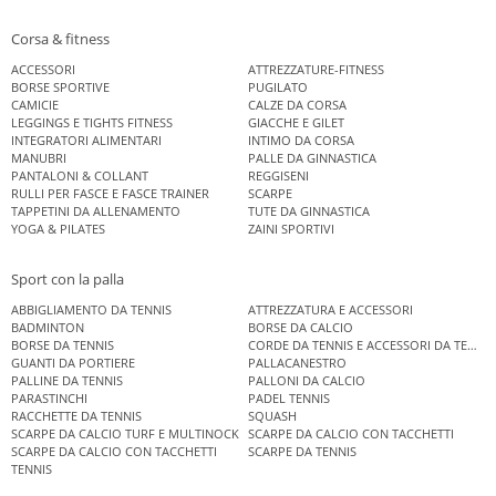
Corsa & fitness
ACCESSORI
ATTREZZATURE-FITNESS
BORSE SPORTIVE
PUGILATO
CAMICIE
CALZE DA CORSA
LEGGINGS E TIGHTS FITNESS
GIACCHE E GILET
INTEGRATORI ALIMENTARI
INTIMO DA CORSA
MANUBRI
PALLE DA GINNASTICA
PANTALONI & COLLANT
REGGISENI
RULLI PER FASCE E FASCE TRAINER
SCARPE
TAPPETINI DA ALLENAMENTO
TUTE DA GINNASTICA
YOGA & PILATES
ZAINI SPORTIVI
Sport con la palla
ABBIGLIAMENTO DA TENNIS
ATTREZZATURA E ACCESSORI
BADMINTON
BORSE DA CALCIO
BORSE DA TENNIS
CORDE DA TENNIS E ACCESSORI DA TENNIS
GUANTI DA PORTIERE
PALLACANESTRO
PALLINE DA TENNIS
PALLONI DA CALCIO
PARASTINCHI
PADEL TENNIS
RACCHETTE DA TENNIS
SQUASH
SCARPE DA CALCIO TURF E MULTINOCK
SCARPE DA CALCIO CON TACCHETTI
SCARPE DA CALCIO CON TACCHETTI
SCARPE DA TENNIS
TENNIS