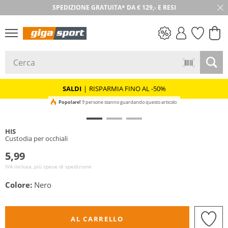
SPEDIZIONE GRATUITA* DA € 129,- E RESI
30 GIORNI DI RESO
SALDI
SALDI
|
RISPARMIA FINO AL -50%
Popolare!
9 persone stanno guardando questo articolo
HIS
Custodia per occhiali
5,99
IVA inclusa, più spese di spedizione
Colore:
Nero
AL CARRELLO