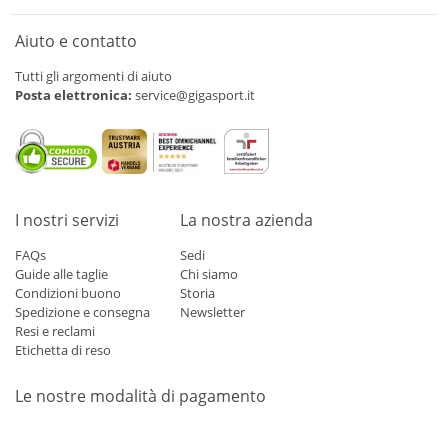
Aiuto e contatto
Tutti gli argomenti di aiuto
Posta elettronica:
service@gigasport.it
I nostri servizi
La nostra azienda
FAQs
Sedi
Guide alle taglie
Chi siamo
Condizioni buono
Storia
Spedizione e consegna
Newsletter
Resi e reclami
Etichetta di reso
Le nostre modalità di pagamento
Mastercard
Visa
Diners
Applepay
Amazon
Paypal
Klarn