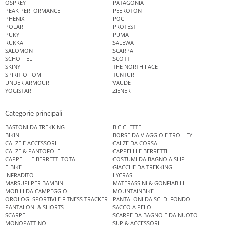
OSPREY
PATAGONIA
PEAK PERFORMANCE
PEEROTON
PHENIX
POC
POLAR
PROTEST
PUKY
PUMA
RUKKA
SALEWA
SALOMON
SCARPA
SCHÖFFEL
SCOTT
SKINY
THE NORTH FACE
SPIRIT OF OM
TUNTURI
UNDER ARMOUR
VAUDE
YOGISTAR
ZIENER
Categorie principali
BASTONI DA TREKKING
BICICLETTE
BIKINI
BORSE DA VIAGGIO E TROLLEY
CALZE E ACCESSORI
CALZE DA CORSA
CALZE & PANTOFOLE
CAPPELLI E BERRETTI
CAPPELLI E BERRETTI TOTALI
COSTUMI DA BAGNO A SLIP
E-BIKE
GIACCHE DA TREKKING
INFRADITO
LYCRAS
MARSUPI PER BAMBINI
MATERASSINI & GONFIABILI
MOBILI DA CAMPEGGIO
MOUNTAINBIKE
OROLOGI SPORTIVI E FITNESS TRACKER
PANTALONI DA SCI DI FONDO
PANTALONI & SHORTS
SACCO A PELO
SCARPE
SCARPE DA BAGNO E DA NUOTO
MONOPATTINO
SUP & ACCESSORI