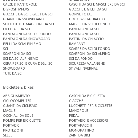
CALZE & PANTOFOLE
CASCHI DA SCI E MASCHERE DA SCI
DISPOSITIVI-LVS
GIACCHE E GILET DA SCI
GIACCHE DA SCI E GILET DA SCI
GONNE TOTALI
GUANTI DA SNOWBOARD
HOCKEY-SU-GHIACCIO
SOTTOTUTE E MAGLIONI DA SCI
MAGLIE DA SCI DI FONDO
OCCHIALI DA SCI
PANTALONI DA SCI
PANTALONI DA SCI DI FONDO
PANTALONI DA SCI
PANTALONI DA SNOWBOARD
PATTINI DA GHIACCIO
PELLI DA SCIALPINISMO
RAMPANT
SCI
SCARPE DA SCI DI FONDO
SCARPONI DA SCI
SCARPONI DA SCI ALPINO
SCI DA SCI ALPINISMO
SCI DA FONDO
CERA PER SCI E CURA DEGLI SCI
SICUREZZA VALANGHE
SNOWBOARD
STIVALI INVERNALI
TUTE DA SCI
Biciclette & bikes
ABBIGLIAMENTO
CASCHI DA BICICLETTA
CICLOCOMPUTER
GIACCHE
GUANTI DA CICLISMO
LUCCHETTI PER BICICLETTE
MAGLIE
MANOPOLE
OCCHIALI DA SOLE
PEDALI
POMPE PER BICICLETTE
PORTABICI E ACCESSORI
PORTABICI
PORTAPACCHI
PROTEZIONI
MONOPATTINO
SELLE
ZAINI DA BICI