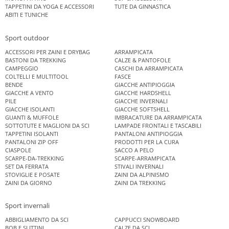
TAPPETINI DA YOGA E ACCESSORI
TUTE DA GINNASTICA
ABITI E TUNICHE
Sport outdoor
ACCESSORI PER ZAINI E DRYBAG
ARRAMPICATA
BASTONI DA TREKKING
CALZE & PANTOFOLE
CAMPEGGIO
CASCHI DA ARRAMPICATA
COLTELLI E MULTITOOL
FASCE
BENDE
GIACCHE ANTIPIOGGIA
GIACCHE A VENTO
GIACCHE HARDSHELL
PILE
GIACCHE INVERNALI
GIACCHE ISOLANTI
GIACCHE SOFTSHELL
GUANTI & MUFFOLE
IMBRACATURE DA ARRAMPICATA
SOTTOTUTE E MAGLIONI DA SCI
LAMPADE FRONTALI E TASCABILI
TAPPETINI ISOLANTI
PANTALONI ANTIPIOGGIA
PANTALONI ZIP OFF
PRODOTTI PER LA CURA
CIASPOLE
SACCO A PELO
SCARPE-DA-TREKKING
SCARPE-ARRAMPICATA
SET DA FERRATA
STIVALI INVERNALI
STOVIGLIE E POSATE
ZAINI DA ALPINISMO
ZAINI DA GIORNO
ZAINI DA TREKKING
Sport invernali
ABBIGLIAMENTO DA SCI
CAPPUCCI SNOWBOARD
BOB E SLITTINI
CALZE DA SCI