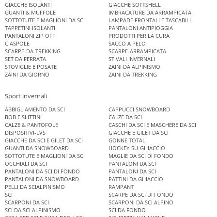
GIACCHE ISOLANTI
GIACCHE SOFTSHELL
GUANTI & MUFFOLE
IMBRACATURE DA ARRAMPICATA
SOTTOTUTE E MAGLIONI DA SCI
LAMPADE FRONTALI E TASCABILI
TAPPETINI ISOLANTI
PANTALONI ANTIPIOGGIA
PANTALONI ZIP OFF
PRODOTTI PER LA CURA
CIASPOLE
SACCO A PELO
SCARPE-DA-TREKKING
SCARPE-ARRAMPICATA
SET DA FERRATA
STIVALI INVERNALI
STOVIGLIE E POSATE
ZAINI DA ALPINISMO
ZAINI DA GIORNO
ZAINI DA TREKKING
Sport invernali
ABBIGLIAMENTO DA SCI
CAPPUCCI SNOWBOARD
BOB E SLITTINI
CALZE DA SCI
CALZE & PANTOFOLE
CASCHI DA SCI E MASCHERE DA SCI
DISPOSITIVI-LVS
GIACCHE E GILET DA SCI
GIACCHE DA SCI E GILET DA SCI
GONNE TOTALI
GUANTI DA SNOWBOARD
HOCKEY-SU-GHIACCIO
SOTTOTUTE E MAGLIONI DA SCI
MAGLIE DA SCI DI FONDO
OCCHIALI DA SCI
PANTALONI DA SCI
PANTALONI DA SCI DI FONDO
PANTALONI DA SCI
PANTALONI DA SNOWBOARD
PATTINI DA GHIACCIO
PELLI DA SCIALPINISMO
RAMPANT
SCI
SCARPE DA SCI DI FONDO
SCARPONI DA SCI
SCARPONI DA SCI ALPINO
SCI DA SCI ALPINISMO
SCI DA FONDO