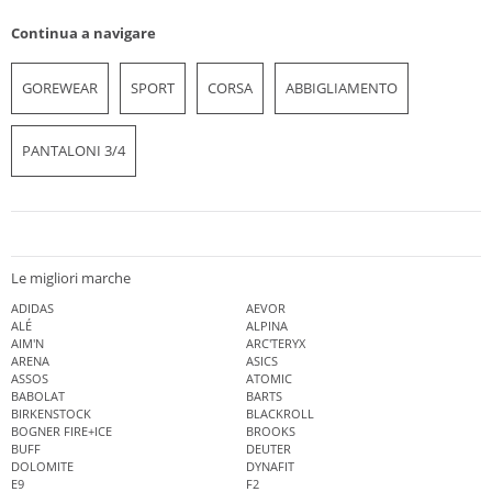
Continua a navigare
GOREWEAR
SPORT
CORSA
ABBIGLIAMENTO
PANTALONI 3/4
Le migliori marche
ADIDAS
AEVOR
ALÉ
ALPINA
AIM'N
ARC'TERYX
ARENA
ASICS
ASSOS
ATOMIC
BABOLAT
BARTS
BIRKENSTOCK
BLACKROLL
BOGNER FIRE+ICE
BROOKS
BUFF
DEUTER
DOLOMITE
DYNAFIT
E9
F2