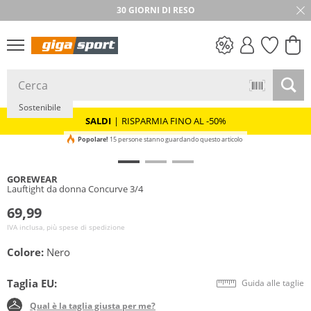
30 GIORNI DI RESO
SALDI
Sostenibile
SALDI
|
RISPARMIA FINO AL -50%
Popolare!
15 persone stanno guardando questo articolo
GOREWEAR
Lauftight da donna Concurve 3/4
69,99
IVA inclusa, più spese di spedizione
Colore:
Nero
Taglia EU:
Guida alle taglie
Qual è la taglia giusta per me?