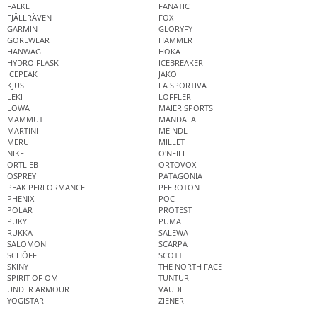
FALKE
FANATIC
FJÄLLRÄVEN
FOX
GARMIN
GLORYFY
GOREWEAR
HAMMER
HANWAG
HOKA
HYDRO FLASK
ICEBREAKER
ICEPEAK
JAKO
KJUS
LA SPORTIVA
LEKI
LÖFFLER
LOWA
MAIER SPORTS
MAMMUT
MANDALA
MARTINI
MEINDL
MERU
MILLET
NIKE
O'NEILL
ORTLIEB
ORTOVOX
OSPREY
PATAGONIA
PEAK PERFORMANCE
PEEROTON
PHENIX
POC
POLAR
PROTEST
PUKY
PUMA
RUKKA
SALEWA
SALOMON
SCARPA
SCHÖFFEL
SCOTT
SKINY
THE NORTH FACE
SPIRIT OF OM
TUNTURI
UNDER ARMOUR
VAUDE
YOGISTAR
ZIENER