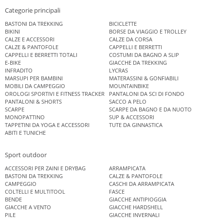
Categorie principali
BASTONI DA TREKKING
BICICLETTE
BIKINI
BORSE DA VIAGGIO E TROLLEY
CALZE E ACCESSORI
CALZE DA CORSA
CALZE & PANTOFOLE
CAPPELLI E BERRETTI
CAPPELLI E BERRETTI TOTALI
COSTUMI DA BAGNO A SLIP
E-BIKE
GIACCHE DA TREKKING
INFRADITO
LYCRAS
MARSUPI PER BAMBINI
MATERASSINI & GONFIABILI
MOBILI DA CAMPEGGIO
MOUNTAINBIKE
OROLOGI SPORTIVI E FITNESS TRACKER
PANTALONI DA SCI DI FONDO
PANTALONI & SHORTS
SACCO A PELO
SCARPE
SCARPE DA BAGNO E DA NUOTO
MONOPATTINO
SUP & ACCESSORI
TAPPETINI DA YOGA E ACCESSORI
TUTE DA GINNASTICA
ABITI E TUNICHE
Sport outdoor
ACCESSORI PER ZAINI E DRYBAG
ARRAMPICATA
BASTONI DA TREKKING
CALZE & PANTOFOLE
CAMPEGGIO
CASCHI DA ARRAMPICATA
COLTELLI E MULTITOOL
FASCE
BENDE
GIACCHE ANTIPIOGGIA
GIACCHE A VENTO
GIACCHE HARDSHELL
PILE
GIACCHE INVERNALI