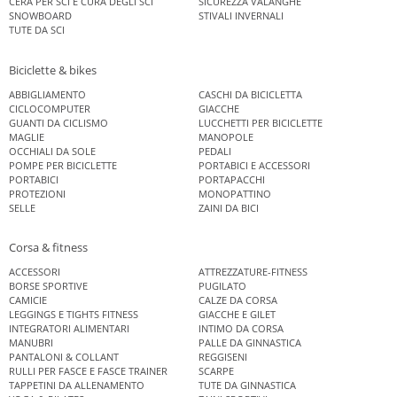
CERA PER SCI E CURA DEGLI SCI
SICUREZZA VALANGHE
SNOWBOARD
STIVALI INVERNALI
TUTE DA SCI
Biciclette & bikes
ABBIGLIAMENTO
CASCHI DA BICICLETTA
CICLOCOMPUTER
GIACCHE
GUANTI DA CICLISMO
LUCCHETTI PER BICICLETTE
MAGLIE
MANOPOLE
OCCHIALI DA SOLE
PEDALI
POMPE PER BICICLETTE
PORTABICI E ACCESSORI
PORTABICI
PORTAPACCHI
PROTEZIONI
MONOPATTINO
SELLE
ZAINI DA BICI
Corsa & fitness
ACCESSORI
ATTREZZATURE-FITNESS
BORSE SPORTIVE
PUGILATO
CAMICIE
CALZE DA CORSA
LEGGINGS E TIGHTS FITNESS
GIACCHE E GILET
INTEGRATORI ALIMENTARI
INTIMO DA CORSA
MANUBRI
PALLE DA GINNASTICA
PANTALONI & COLLANT
REGGISENI
RULLI PER FASCE E FASCE TRAINER
SCARPE
TAPPETINI DA ALLENAMENTO
TUTE DA GINNASTICA