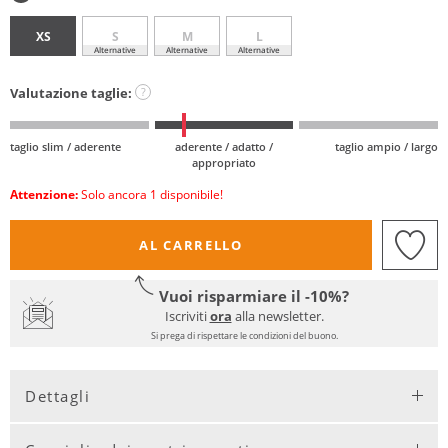
XS
S
M
L
Alternative
Alternative
Alternative
Valutazione taglie:
?
taglio slim / aderente
aderente / adatto /
taglio ampio / largo
appropriato
Attenzione:
Solo ancora 1 disponibile!
AL CARRELLO
Vuoi risparmiare il -10%?
Iscriviti
ora
alla newsletter.
Si prega di rispettare le condizioni del buono.
Dettagli