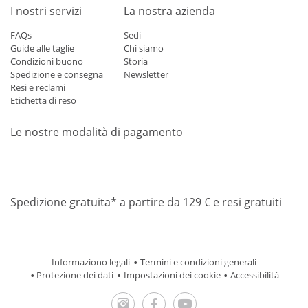
I nostri servizi
La nostra azienda
FAQs
Sedi
Guide alle taglie
Chi siamo
Condizioni buono
Storia
Spedizione e consegna
Newsletter
Resi e reclami
Etichetta di reso
Le nostre modalità di pagamento
Mastercard
Visa
Diners
Applepay
Amazon
Paypal
Klarn
Spedizione gratuita* a partire da 129 € e resi gratuiti
Informaziono legali
Termini e condizioni generali
Protezione dei dati
Impostazioni dei cookie
Accessibilità