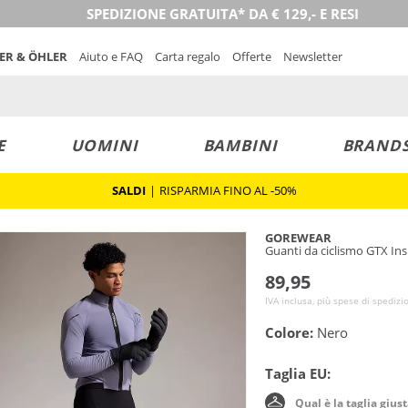
SPEDIZIONE GRATUITA* DA € 129,- E RESI
NER & ÖHLER
Aiuto e FAQ
Carta regalo
Offerte
Newsletter
E
UOMINI
BAMBINI
BRAND
SALDI
|
RISPARMIA FINO AL -50%
GOREWEAR
Guanti da ciclismo GTX In
89,95
IVA inclusa, più spese di spedizi
Colore:
Nero
Taglia EU:
Qual è la taglia gius