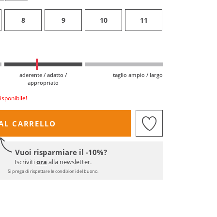
8
9
10
11
aderente / adatto /
taglio ampio / largo
appropriato
isponibile!
AL CARRELLO
Vuoi risparmiare il -10%?
Iscriviti
ora
alla newsletter.
Si prega di rispettare le condizioni del buono.