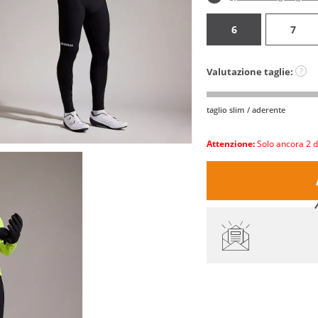
6
7
Valutazione taglie:
?
taglio slim / aderente
Attenzione:
Solo ancora 2 d