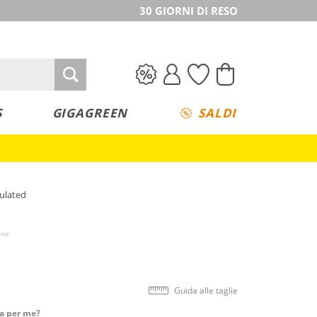
30 GIORNI DI RESO
S
GIGAGREEN
SALDI
sulated
one
Guida alle taglie
ta per me?