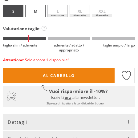
S
M
L
XL
XXL
Alternative
Alternative
Alternative
Valutazione taglie:
?
taglio slim / aderente
aderente / adatto /
taglio ampio / largo
appropriato
Attenzione:
Solo ancora 1 disponibile!
AL CARRELLO
Vuoi risparmiare il -10%?
Iscriviti
ora
alla newsletter.
Si prega di rispettare le condizioni del buono.
Dettagli