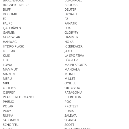
BIRKENSTOCK
BLACKROLL
BOGNER FIRE+ICE
BROOKS
BUFF
DEUTER
DOLOMITE
DYNAFIT
E9
F2
FALKE
FANATIC
FJÄLLRÄVEN
FOX
GARMIN
GLORYFY
GOREWEAR
HAMMER
HANWAG
HOKA
HYDRO FLASK
ICEBREAKER
ICEPEAK
JAKO
KJUS
LA SPORTIVA
LEKI
LÖFFLER
LOWA
MAIER SPORTS
MAMMUT
MANDALA
MARTINI
MEINDL
MERU
MILLET
NIKE
O'NEILL
ORTLIEB
ORTOVOX
OSPREY
PATAGONIA
PEAK PERFORMANCE
PEEROTON
PHENIX
POC
POLAR
PROTEST
PUKY
PUMA
RUKKA
SALEWA
SALOMON
SCARPA
SCHÖFFEL
SCOTT