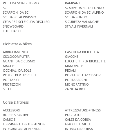
PELLI DA SCIALPINISMO
RAMPANT
SCI
SCARPE DA SCI DI FONDO
SCARPONI DA SCI
SCARPONI DA SCI ALPINO
SCI DA SCI ALPINISMO
SCI DA FONDO
CERA PER SCI E CURA DEGLI SCI
SICUREZZA VALANGHE
SNOWBOARD
STIVALI INVERNALI
TUTE DA SCI
Biciclette & bikes
ABBIGLIAMENTO
CASCHI DA BICICLETTA
CICLOCOMPUTER
GIACCHE
GUANTI DA CICLISMO
LUCCHETTI PER BICICLETTE
MAGLIE
MANOPOLE
OCCHIALI DA SOLE
PEDALI
POMPE PER BICICLETTE
PORTABICI E ACCESSORI
PORTABICI
PORTAPACCHI
PROTEZIONI
MONOPATTINO
SELLE
ZAINI DA BICI
Corsa & fitness
ACCESSORI
ATTREZZATURE-FITNESS
BORSE SPORTIVE
PUGILATO
CAMICIE
CALZE DA CORSA
LEGGINGS E TIGHTS FITNESS
GIACCHE E GILET
INTEGRATORI ALIMENTARI
INTIMO DA CORSA