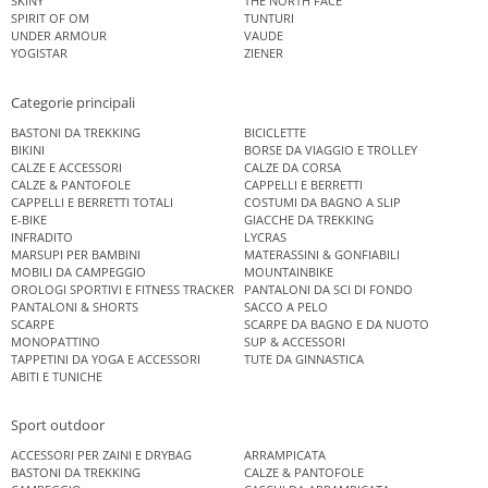
SKINY
THE NORTH FACE
SPIRIT OF OM
TUNTURI
UNDER ARMOUR
VAUDE
YOGISTAR
ZIENER
Categorie principali
BASTONI DA TREKKING
BICICLETTE
BIKINI
BORSE DA VIAGGIO E TROLLEY
CALZE E ACCESSORI
CALZE DA CORSA
CALZE & PANTOFOLE
CAPPELLI E BERRETTI
CAPPELLI E BERRETTI TOTALI
COSTUMI DA BAGNO A SLIP
E-BIKE
GIACCHE DA TREKKING
INFRADITO
LYCRAS
MARSUPI PER BAMBINI
MATERASSINI & GONFIABILI
MOBILI DA CAMPEGGIO
MOUNTAINBIKE
OROLOGI SPORTIVI E FITNESS TRACKER
PANTALONI DA SCI DI FONDO
PANTALONI & SHORTS
SACCO A PELO
SCARPE
SCARPE DA BAGNO E DA NUOTO
MONOPATTINO
SUP & ACCESSORI
TAPPETINI DA YOGA E ACCESSORI
TUTE DA GINNASTICA
ABITI E TUNICHE
Sport outdoor
ACCESSORI PER ZAINI E DRYBAG
ARRAMPICATA
BASTONI DA TREKKING
CALZE & PANTOFOLE