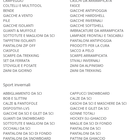
CAMPEGGIO
CASCHI DA ARRAMPICATA
COLTELLI E MULTITOOL
FASCE
BENDE
GIACCHE ANTIPIOGGIA
GIACCHE A VENTO
GIACCHE HARDSHELL
PILE
GIACCHE INVERNALI
GIACCHE ISOLANTI
GIACCHE SOFTSHELL
GUANTI & MUFFOLE
IMBRACATURE DA ARRAMPICATA
SOTTOTUTE E MAGLIONI DA SCI
LAMPADE FRONTALI E TASCABILI
TAPPETINI ISOLANTI
PANTALONI ANTIPIOGGIA
PANTALONI ZIP OFF
PRODOTTI PER LA CURA
CIASPOLE
SACCO A PELO
SCARPE-DA-TREKKING
SCARPE-ARRAMPICATA
SET DA FERRATA
STIVALI INVERNALI
STOVIGLIE E POSATE
ZAINI DA ALPINISMO
ZAINI DA GIORNO
ZAINI DA TREKKING
Sport invernali
ABBIGLIAMENTO DA SCI
CAPPUCCI SNOWBOARD
BOB E SLITTINI
CALZE DA SCI
CALZE & PANTOFOLE
CASCHI DA SCI E MASCHERE DA SCI
DISPOSITIVI-LVS
GIACCHE E GILET DA SCI
GIACCHE DA SCI E GILET DA SCI
GONNE TOTALI
GUANTI DA SNOWBOARD
HOCKEY-SU-GHIACCIO
SOTTOTUTE E MAGLIONI DA SCI
MAGLIE DA SCI DI FONDO
OCCHIALI DA SCI
PANTALONI DA SCI
PANTALONI DA SCI DI FONDO
PANTALONI DA SCI
PANTALONI DA SNOWBOARD
PATTINI DA GHIACCIO