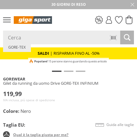
30 GIORNI DI RESO
Gigasafe
SALDI
GORE-TEX
SALDI
|
RISPARMIA FINO AL -50%
Popolare!
15 persone stanno guardando questo articolo
GOREWEAR
Gilet da running da uomo Drive GORE-TEX INFINIUM
119,99
IVA inclusa, più spese di spedizione
Colore:
Nero
Taglia EU:
Guida alle taglie
Qual è la taglia giusta per me?