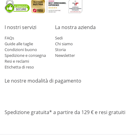
I nostri servizi
La nostra azienda
FAQs
Sedi
Guide alle taglie
Chi siamo
Condizioni buono
Storia
Spedizione e consegna
Newsletter
Resi e reclami
Etichetta di reso
Le nostre modalità di pagamento
Mastercard
Visa
Diners
Applepay
Amazon
Paypal
Klarn
Spedizione gratuita* a partire da 129 € e resi gratuiti