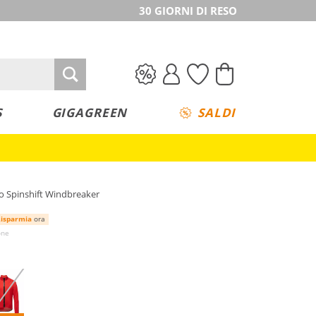
30 GIORNI DI RESO
S
GIGAGREEN
SALDI
o Spinshift Windbreaker
isparmia
ora
one