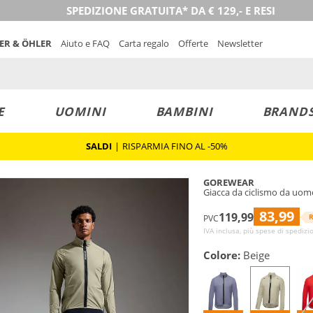
SPEDIZIONE GRATUITA* DA € 129,- E RESI
NER & ÖHLER
Aiuto e FAQ
Carta regalo
Offerte
Newsletter
E
UOMINI
BAMBINI
BRAND
SALDI
|
RISPARMIA FINO AL -50%
GOREWEAR
Giacca da ciclismo da uom
83,99
119,99
R
PVC
IVA inclusa, più spese di spedizi
Colore:
Beige