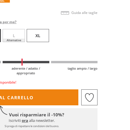
DEAL
Guida alle taglie
ta per me?
L
XL
Alternative
aderente / adatto /
taglio ampio / largo
appropriato
isponibile!
AL CARRELLO
Vuoi risparmiare il -10%?
Iscriviti
ora
alla newsletter.
Si prega di rispettare le condizioni del buono.