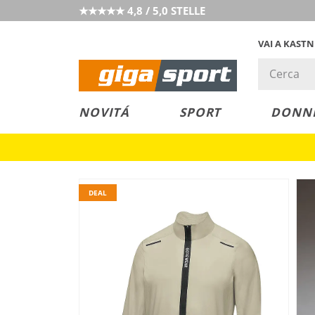
★★★★★ 4,8 / 5,0 STELLE
VAI A KAST
PREZZO &
SALDI
NOVITÁ
SPORT
DONN
VALORE
DEAL