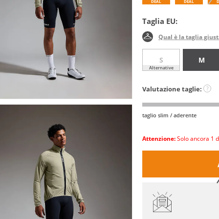
DEAL
DEAL
Taglia EU:
Qual è la taglia gius
S
M
Alternative
Valutazione taglie:
?
taglio slim / aderente
Attenzione:
Solo ancora 1 d