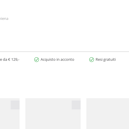
chiena
 7% elastan
e da € 129,-
Acquisto in acconto
Resi gratuiti