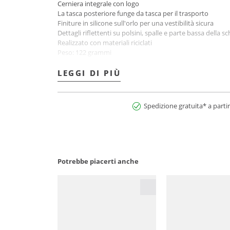
Cerniera integrale con logo
La tasca posteriore funge da tasca per il trasporto
Finiture in silicone sull'orlo per una vestibilità sicura
Dettagli riflettenti su polsini, spalle e parte bassa della s
Realizzato con materiali riciclati
Peso: 122 grammi
Materiale: 50% nylon, 35% nylon riciclato, 8% poliestere,
Nome del colore: Tech Beige
LEGGI DI PIÙ
LEGGI DI PIÙ
N° art.:2900284633698
Spedizione gratuita* a partir
Potrebbe piacerti anche