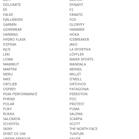
DOLOMITE
DYNAFIT
E9
F2
FALKE
FANATIC
FJÄLLRÄVEN
FOX
GARMIN
GLORYFY
GOREWEAR
HAMMER
HANWAG
HOKA
HYDRO FLASK
ICEBREAKER
ICEPEAK
JAKO
KJUS
LA SPORTIVA
LEKI
LÖFFLER
LOWA
MAIER SPORTS
MAMMUT
MANDALA
MARTINI
MEINDL
MERU
MILLET
NIKE
O'NEILL
ORTLIEB
ORTOVOX
OSPREY
PATAGONIA
PEAK PERFORMANCE
PEEROTON
PHENIX
POC
POLAR
PROTEST
PUKY
PUMA
RUKKA
SALEWA
SALOMON
SCARPA
SCHÖFFEL
SCOTT
SKINY
THE NORTH FACE
SPIRIT OF OM
TUNTURI
UNDER ARMOUR
VAUDE