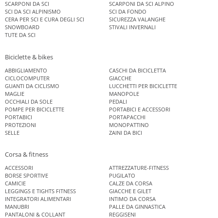
SCARPONI DA SCI
SCARPONI DA SCI ALPINO
SCI DA SCI ALPINISMO
SCI DA FONDO
CERA PER SCI E CURA DEGLI SCI
SICUREZZA VALANGHE
SNOWBOARD
STIVALI INVERNALI
TUTE DA SCI
Biciclette & bikes
ABBIGLIAMENTO
CASCHI DA BICICLETTA
CICLOCOMPUTER
GIACCHE
GUANTI DA CICLISMO
LUCCHETTI PER BICICLETTE
MAGLIE
MANOPOLE
OCCHIALI DA SOLE
PEDALI
POMPE PER BICICLETTE
PORTABICI E ACCESSORI
PORTABICI
PORTAPACCHI
PROTEZIONI
MONOPATTINO
SELLE
ZAINI DA BICI
Corsa & fitness
ACCESSORI
ATTREZZATURE-FITNESS
BORSE SPORTIVE
PUGILATO
CAMICIE
CALZE DA CORSA
LEGGINGS E TIGHTS FITNESS
GIACCHE E GILET
INTEGRATORI ALIMENTARI
INTIMO DA CORSA
MANUBRI
PALLE DA GINNASTICA
PANTALONI & COLLANT
REGGISENI