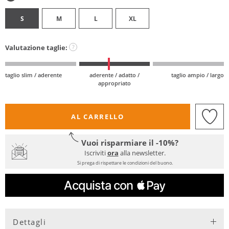
S
M
L
XL
Valutazione taglie:
?
taglio slim / aderente
aderente / adatto /
taglio ampio / largo
appropriato
AL CARRELLO
Vuoi risparmiare il -10%?
Iscriviti
ora
alla newsletter.
Si prega di rispettare le condizioni del buono.
Dettagli