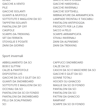
GIACCHE A VENTO
GIACCHE HARDSHELL
PILE
GIACCHE INVERNALI
GIACCHE ISOLANTI
GIACCHE SOFTSHELL
GUANTI & MUFFOLE
IMBRACATURE DA ARRAMPICATA
SOTTOTUTE E MAGLIONI DA SCI
LAMPADE FRONTALI E TASCABILI
TAPPETINI ISOLANTI
PANTALONI ANTIPIOGGIA
PANTALONI ZIP OFF
PRODOTTI PER LA CURA
CIASPOLE
SACCO A PELO
SCARPE-DA-TREKKING
SCARPE-ARRAMPICATA
SET DA FERRATA
STIVALI INVERNALI
STOVIGLIE E POSATE
ZAINI DA ALPINISMO
ZAINI DA GIORNO
ZAINI DA TREKKING
Sport invernali
ABBIGLIAMENTO DA SCI
CAPPUCCI SNOWBOARD
BOB E SLITTINI
CALZE DA SCI
CALZE & PANTOFOLE
CASCHI DA SCI E MASCHERE DA SCI
DISPOSITIVI-LVS
GIACCHE E GILET DA SCI
GIACCHE DA SCI E GILET DA SCI
GONNE TOTALI
GUANTI DA SNOWBOARD
HOCKEY-SU-GHIACCIO
SOTTOTUTE E MAGLIONI DA SCI
MAGLIE DA SCI DI FONDO
OCCHIALI DA SCI
PANTALONI DA SCI
PANTALONI DA SCI DI FONDO
PANTALONI DA SCI
PANTALONI DA SNOWBOARD
PATTINI DA GHIACCIO
PELLI DA SCIALPINISMO
RAMPANT
SCI
SCARPE DA SCI DI FONDO