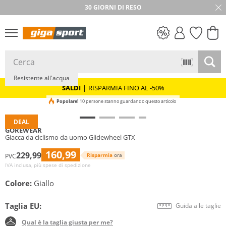
30 GIORNI DI RESO
Sostenibile
SALDI
Resistente all'acqua
SALDI
|
RISPARMIA FINO AL -50%
Popolare!
10 persone stanno guardando questo articolo
DEAL
GOREWEAR
Giacca da ciclismo da uomo Glidewheel GTX
160,99
229,99
Risparmia
ora
PVC
IVA inclusa, più spese di spedizione
Colore:
Giallo
Taglia EU:
Guida alle taglie
Qual è la taglia giusta per me?