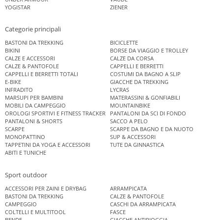
YOGISTAR
ZIENER
Categorie principali
BASTONI DA TREKKING
BICICLETTE
BIKINI
BORSE DA VIAGGIO E TROLLEY
CALZE E ACCESSORI
CALZE DA CORSA
CALZE & PANTOFOLE
CAPPELLI E BERRETTI
CAPPELLI E BERRETTI TOTALI
COSTUMI DA BAGNO A SLIP
E-BIKE
GIACCHE DA TREKKING
INFRADITO
LYCRAS
MARSUPI PER BAMBINI
MATERASSINI & GONFIABILI
MOBILI DA CAMPEGGIO
MOUNTAINBIKE
OROLOGI SPORTIVI E FITNESS TRACKER
PANTALONI DA SCI DI FONDO
PANTALONI & SHORTS
SACCO A PELO
SCARPE
SCARPE DA BAGNO E DA NUOTO
MONOPATTINO
SUP & ACCESSORI
TAPPETINI DA YOGA E ACCESSORI
TUTE DA GINNASTICA
ABITI E TUNICHE
Sport outdoor
ACCESSORI PER ZAINI E DRYBAG
ARRAMPICATA
BASTONI DA TREKKING
CALZE & PANTOFOLE
CAMPEGGIO
CASCHI DA ARRAMPICATA
COLTELLI E MULTITOOL
FASCE
BENDE
GIACCHE ANTIPIOGGIA