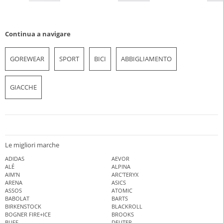
Continua a navigare
GOREWEAR
SPORT
BICI
ABBIGLIAMENTO
GIACCHE
Le migliori marche
ADIDAS
AEVOR
ALÉ
ALPINA
AIM'N
ARC'TERYX
ARENA
ASICS
ASSOS
ATOMIC
BABOLAT
BARTS
BIRKENSTOCK
BLACKROLL
BOGNER FIRE+ICE
BROOKS
BUFF
DEUTER