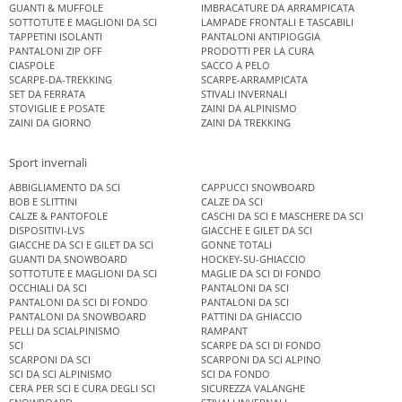
GUANTI & MUFFOLE
IMBRACATURE DA ARRAMPICATA
SOTTOTUTE E MAGLIONI DA SCI
LAMPADE FRONTALI E TASCABILI
TAPPETINI ISOLANTI
PANTALONI ANTIPIOGGIA
PANTALONI ZIP OFF
PRODOTTI PER LA CURA
CIASPOLE
SACCO A PELO
SCARPE-DA-TREKKING
SCARPE-ARRAMPICATA
SET DA FERRATA
STIVALI INVERNALI
STOVIGLIE E POSATE
ZAINI DA ALPINISMO
ZAINI DA GIORNO
ZAINI DA TREKKING
Sport invernali
ABBIGLIAMENTO DA SCI
CAPPUCCI SNOWBOARD
BOB E SLITTINI
CALZE DA SCI
CALZE & PANTOFOLE
CASCHI DA SCI E MASCHERE DA SCI
DISPOSITIVI-LVS
GIACCHE E GILET DA SCI
GIACCHE DA SCI E GILET DA SCI
GONNE TOTALI
GUANTI DA SNOWBOARD
HOCKEY-SU-GHIACCIO
SOTTOTUTE E MAGLIONI DA SCI
MAGLIE DA SCI DI FONDO
OCCHIALI DA SCI
PANTALONI DA SCI
PANTALONI DA SCI DI FONDO
PANTALONI DA SCI
PANTALONI DA SNOWBOARD
PATTINI DA GHIACCIO
PELLI DA SCIALPINISMO
RAMPANT
SCI
SCARPE DA SCI DI FONDO
SCARPONI DA SCI
SCARPONI DA SCI ALPINO
SCI DA SCI ALPINISMO
SCI DA FONDO
CERA PER SCI E CURA DEGLI SCI
SICUREZZA VALANGHE