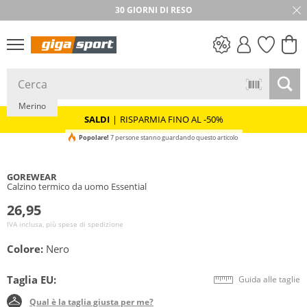
30 GIORNI DI RESO
SALDI
Merino
SALDI
|
RISPARMIA FINO AL -50%
Popolare!
7 persone stanno guardando questo articolo
GOREWEAR
Calzino termico da uomo Essential
26,95
IVA inclusa, più spese di spedizione
Colore:
Nero
Taglia EU:
Guida alle taglie
Qual è la taglia giusta per me?