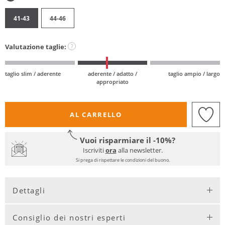
41-43
44-46
Valutazione taglie:
?
taglio slim / aderente
aderente / adatto /
taglio ampio / largo
appropriato
AL CARRELLO
Vuoi risparmiare il -10%?
Iscriviti
ora
alla newsletter.
Si prega di rispettare le condizioni del buono.
Dettagli
Consiglio dei nostri esperti