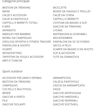
Categorie principali
BASTONI DA TREKKING
BICICLETTE
BIKINI
BORSE DA VIAGGIO E TROLLEY
CALZE E ACCESSORI
CALZE DA CORSA
CALZE & PANTOFOLE
CAPPELLI E BERRETTI
CAPPELLI E BERRETTI TOTALI
COSTUMI DA BAGNO A SLIP
E-BIKE
GIACCHE DA TREKKING
INFRADITO
LYCRAS
MARSUPI PER BAMBINI
MATERASSINI & GONFIABILI
MOBILI DA CAMPEGGIO
MOUNTAINBIKE
OROLOGI SPORTIVI E FITNESS TRACKER
PANTALONI DA SCI DI FONDO
PANTALONI & SHORTS
SACCO A PELO
SCARPE
SCARPE DA BAGNO E DA NUOTO
MONOPATTINO
SUP & ACCESSORI
TAPPETINI DA YOGA E ACCESSORI
TUTE DA GINNASTICA
ABITI E TUNICHE
Sport outdoor
ACCESSORI PER ZAINI E DRYBAG
ARRAMPICATA
BASTONI DA TREKKING
CALZE & PANTOFOLE
CAMPEGGIO
CASCHI DA ARRAMPICATA
COLTELLI E MULTITOOL
FASCE
BENDE
GIACCHE ANTIPIOGGIA
GIACCHE A VENTO
GIACCHE HARDSHELL
PILE
GIACCHE INVERNALI
GIACCHE ISOLANTI
GIACCHE SOFTSHELL