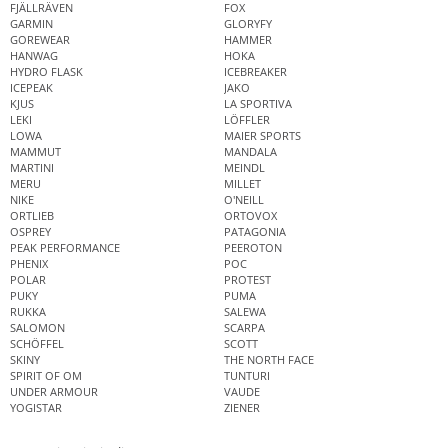
FJÄLLRÄVEN
FOX
GARMIN
GLORYFY
GOREWEAR
HAMMER
HANWAG
HOKA
HYDRO FLASK
ICEBREAKER
ICEPEAK
JAKO
KJUS
LA SPORTIVA
LEKI
LÖFFLER
LOWA
MAIER SPORTS
MAMMUT
MANDALA
MARTINI
MEINDL
MERU
MILLET
NIKE
O'NEILL
ORTLIEB
ORTOVOX
OSPREY
PATAGONIA
PEAK PERFORMANCE
PEEROTON
PHENIX
POC
POLAR
PROTEST
PUKY
PUMA
RUKKA
SALEWA
SALOMON
SCARPA
SCHÖFFEL
SCOTT
SKINY
THE NORTH FACE
SPIRIT OF OM
TUNTURI
UNDER ARMOUR
VAUDE
YOGISTAR
ZIENER