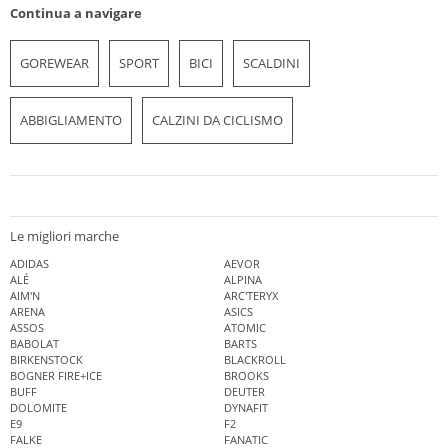
Continua a navigare
GOREWEAR
SPORT
BICI
SCALDINI
ABBIGLIAMENTO
CALZINI DA CICLISMO
Le migliori marche
ADIDAS
AEVOR
ALÉ
ALPINA
AIM'N
ARC'TERYX
ARENA
ASICS
ASSOS
ATOMIC
BABOLAT
BARTS
BIRKENSTOCK
BLACKROLL
BOGNER FIRE+ICE
BROOKS
BUFF
DEUTER
DOLOMITE
DYNAFIT
E9
F2
FALKE
FANATIC