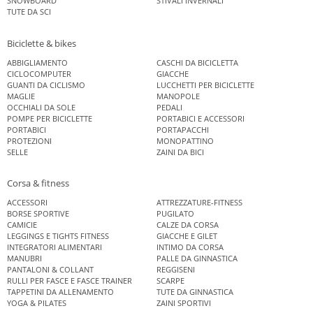
SNOWBOARD
STIVALI INVERNALI
TUTE DA SCI
Biciclette & bikes
ABBIGLIAMENTO
CASCHI DA BICICLETTA
CICLOCOMPUTER
GIACCHE
GUANTI DA CICLISMO
LUCCHETTI PER BICICLETTE
MAGLIE
MANOPOLE
OCCHIALI DA SOLE
PEDALI
POMPE PER BICICLETTE
PORTABICI E ACCESSORI
PORTABICI
PORTAPACCHI
PROTEZIONI
MONOPATTINO
SELLE
ZAINI DA BICI
Corsa & fitness
ACCESSORI
ATTREZZATURE-FITNESS
BORSE SPORTIVE
PUGILATO
CAMICIE
CALZE DA CORSA
LEGGINGS E TIGHTS FITNESS
GIACCHE E GILET
INTEGRATORI ALIMENTARI
INTIMO DA CORSA
MANUBRI
PALLE DA GINNASTICA
PANTALONI & COLLANT
REGGISENI
RULLI PER FASCE E FASCE TRAINER
SCARPE
TAPPETINI DA ALLENAMENTO
TUTE DA GINNASTICA
YOGA & PILATES
ZAINI SPORTIVI