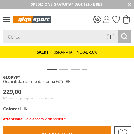
SPEDIZIONE GRATUITA* DA € 129,- E RESI
30 GIORNI DI RESO
SALDI
SALDI
|
RISPARMIA FINO AL -50%
GLORYFY
Occhiali da ciclismo da donna G25 TRF
229,00
IVA inclusa, più spese di spedizione
Colore:
Lilla
Attenzione:
Solo ancora 2 disponibile!
AL CARRELLO