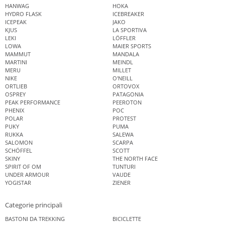
HANWAG
HOKA
HYDRO FLASK
ICEBREAKER
ICEPEAK
JAKO
KJUS
LA SPORTIVA
LEKI
LÖFFLER
LOWA
MAIER SPORTS
MAMMUT
MANDALA
MARTINI
MEINDL
MERU
MILLET
NIKE
O'NEILL
ORTLIEB
ORTOVOX
OSPREY
PATAGONIA
PEAK PERFORMANCE
PEEROTON
PHENIX
POC
POLAR
PROTEST
PUKY
PUMA
RUKKA
SALEWA
SALOMON
SCARPA
SCHÖFFEL
SCOTT
SKINY
THE NORTH FACE
SPIRIT OF OM
TUNTURI
UNDER ARMOUR
VAUDE
YOGISTAR
ZIENER
Categorie principali
BASTONI DA TREKKING
BICICLETTE