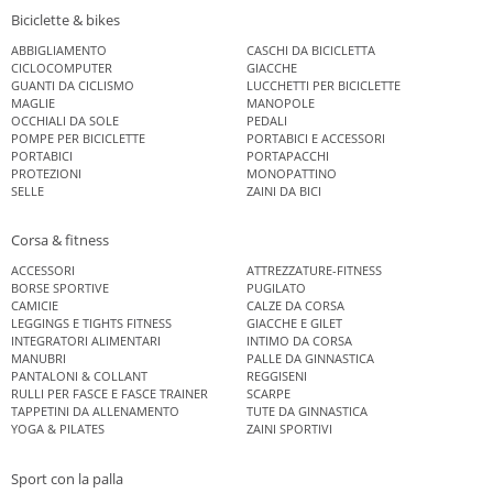
Biciclette & bikes
ABBIGLIAMENTO
CASCHI DA BICICLETTA
CICLOCOMPUTER
GIACCHE
GUANTI DA CICLISMO
LUCCHETTI PER BICICLETTE
MAGLIE
MANOPOLE
OCCHIALI DA SOLE
PEDALI
POMPE PER BICICLETTE
PORTABICI E ACCESSORI
PORTABICI
PORTAPACCHI
PROTEZIONI
MONOPATTINO
SELLE
ZAINI DA BICI
Corsa & fitness
ACCESSORI
ATTREZZATURE-FITNESS
BORSE SPORTIVE
PUGILATO
CAMICIE
CALZE DA CORSA
LEGGINGS E TIGHTS FITNESS
GIACCHE E GILET
INTEGRATORI ALIMENTARI
INTIMO DA CORSA
MANUBRI
PALLE DA GINNASTICA
PANTALONI & COLLANT
REGGISENI
RULLI PER FASCE E FASCE TRAINER
SCARPE
TAPPETINI DA ALLENAMENTO
TUTE DA GINNASTICA
YOGA & PILATES
ZAINI SPORTIVI
Sport con la palla