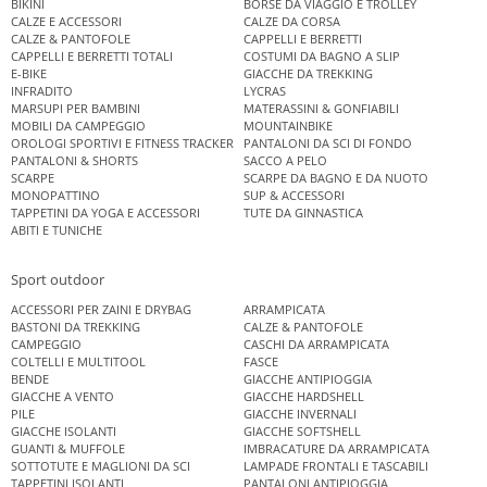
BIKINI
BORSE DA VIAGGIO E TROLLEY
CALZE E ACCESSORI
CALZE DA CORSA
CALZE & PANTOFOLE
CAPPELLI E BERRETTI
CAPPELLI E BERRETTI TOTALI
COSTUMI DA BAGNO A SLIP
E-BIKE
GIACCHE DA TREKKING
INFRADITO
LYCRAS
MARSUPI PER BAMBINI
MATERASSINI & GONFIABILI
MOBILI DA CAMPEGGIO
MOUNTAINBIKE
OROLOGI SPORTIVI E FITNESS TRACKER
PANTALONI DA SCI DI FONDO
PANTALONI & SHORTS
SACCO A PELO
SCARPE
SCARPE DA BAGNO E DA NUOTO
MONOPATTINO
SUP & ACCESSORI
TAPPETINI DA YOGA E ACCESSORI
TUTE DA GINNASTICA
ABITI E TUNICHE
Sport outdoor
ACCESSORI PER ZAINI E DRYBAG
ARRAMPICATA
BASTONI DA TREKKING
CALZE & PANTOFOLE
CAMPEGGIO
CASCHI DA ARRAMPICATA
COLTELLI E MULTITOOL
FASCE
BENDE
GIACCHE ANTIPIOGGIA
GIACCHE A VENTO
GIACCHE HARDSHELL
PILE
GIACCHE INVERNALI
GIACCHE ISOLANTI
GIACCHE SOFTSHELL
GUANTI & MUFFOLE
IMBRACATURE DA ARRAMPICATA
SOTTOTUTE E MAGLIONI DA SCI
LAMPADE FRONTALI E TASCABILI
TAPPETINI ISOLANTI
PANTALONI ANTIPIOGGIA