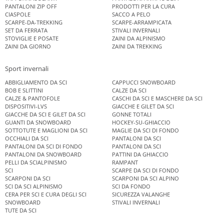
PANTALONI ZIP OFF
PRODOTTI PER LA CURA
CIASPOLE
SACCO A PELO
SCARPE-DA-TREKKING
SCARPE-ARRAMPICATA
SET DA FERRATA
STIVALI INVERNALI
STOVIGLIE E POSATE
ZAINI DA ALPINISMO
ZAINI DA GIORNO
ZAINI DA TREKKING
Sport invernali
ABBIGLIAMENTO DA SCI
CAPPUCCI SNOWBOARD
BOB E SLITTINI
CALZE DA SCI
CALZE & PANTOFOLE
CASCHI DA SCI E MASCHERE DA SCI
DISPOSITIVI-LVS
GIACCHE E GILET DA SCI
GIACCHE DA SCI E GILET DA SCI
GONNE TOTALI
GUANTI DA SNOWBOARD
HOCKEY-SU-GHIACCIO
SOTTOTUTE E MAGLIONI DA SCI
MAGLIE DA SCI DI FONDO
OCCHIALI DA SCI
PANTALONI DA SCI
PANTALONI DA SCI DI FONDO
PANTALONI DA SCI
PANTALONI DA SNOWBOARD
PATTINI DA GHIACCIO
PELLI DA SCIALPINISMO
RAMPANT
SCI
SCARPE DA SCI DI FONDO
SCARPONI DA SCI
SCARPONI DA SCI ALPINO
SCI DA SCI ALPINISMO
SCI DA FONDO
CERA PER SCI E CURA DEGLI SCI
SICUREZZA VALANGHE
SNOWBOARD
STIVALI INVERNALI
TUTE DA SCI