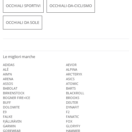
OCCHIALI SPORTIVI
OCCHIALI-DA-CICLISMO
OCCHIALI DA SOLE
Le migliori marche
ADIDAS
AEVOR
ALÉ
ALPINA
AIM'N
ARC'TERYX
ARENA
ASICS
ASSOS
ATOMIC
BABOLAT
BARTS
BIRKENSTOCK
BLACKROLL
BOGNER FIRE+ICE
BROOKS
BUFF
DEUTER
DOLOMITE
DYNAFIT
E9
F2
FALKE
FANATIC
FJÄLLRÄVEN
FOX
GARMIN
GLORYFY
GOREWEAR
HAMMER