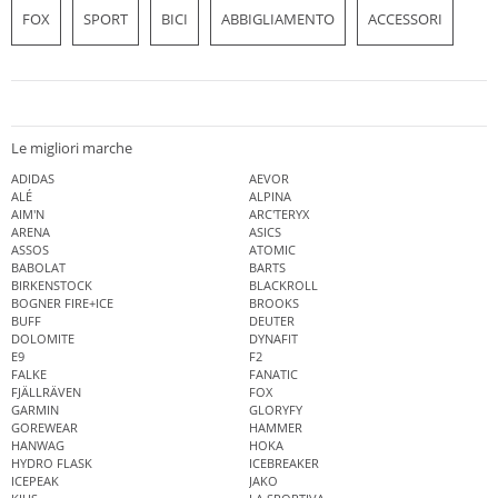
FOX
SPORT
BICI
ABBIGLIAMENTO
ACCESSORI
Le migliori marche
ADIDAS
AEVOR
ALÉ
ALPINA
AIM'N
ARC'TERYX
ARENA
ASICS
ASSOS
ATOMIC
BABOLAT
BARTS
BIRKENSTOCK
BLACKROLL
BOGNER FIRE+ICE
BROOKS
BUFF
DEUTER
DOLOMITE
DYNAFIT
E9
F2
FALKE
FANATIC
FJÄLLRÄVEN
FOX
GARMIN
GLORYFY
GOREWEAR
HAMMER
HANWAG
HOKA
HYDRO FLASK
ICEBREAKER
ICEPEAK
JAKO