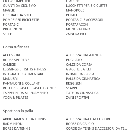
CICLOCOMPUTER
GIACCHE
GUANTI DA CICLISMO
LUCCHETTI PER BICICLETTE
MAGLIE
MANOPOLE
OCCHIALI DA SOLE
PEDALI
POMPE PER BICICLETTE
PORTABICI E ACCESSORI
PORTABICI
PORTAPACCHI
PROTEZIONI
MONOPATTINO
SELLE
ZAINI DA BICI
Corsa & fitness
ACCESSORI
ATTREZZATURE-FITNESS
BORSE SPORTIVE
PUGILATO
CAMICIE
CALZE DA CORSA
LEGGINGS E TIGHTS FITNESS
GIACCHE E GILET
INTEGRATORI ALIMENTARI
INTIMO DA CORSA
MANUBRI
PALLE DA GINNASTICA
PANTALONI & COLLANT
REGGISENI
RULLI PER FASCE E FASCE TRAINER
SCARPE
TAPPETINI DA ALLENAMENTO
TUTE DA GINNASTICA
YOGA & PILATES
ZAINI SPORTIVI
Sport con la palla
ABBIGLIAMENTO DA TENNIS
ATTREZZATURA E ACCESSORI
BADMINTON
BORSE DA CALCIO
BORSE DA TENNIS
CORDE DA TENNIS E ACCESSORI DA TENNIS