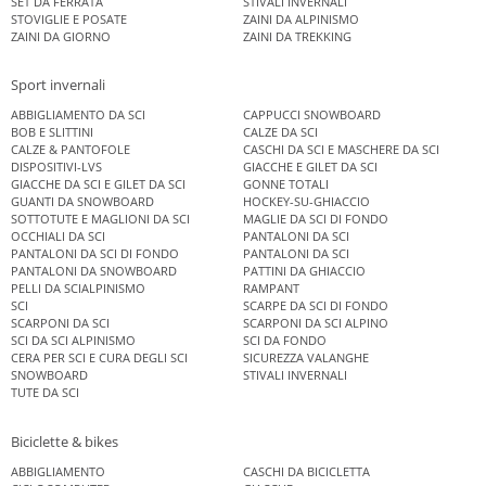
SET DA FERRATA
STIVALI INVERNALI
STOVIGLIE E POSATE
ZAINI DA ALPINISMO
ZAINI DA GIORNO
ZAINI DA TREKKING
Sport invernali
ABBIGLIAMENTO DA SCI
CAPPUCCI SNOWBOARD
BOB E SLITTINI
CALZE DA SCI
CALZE & PANTOFOLE
CASCHI DA SCI E MASCHERE DA SCI
DISPOSITIVI-LVS
GIACCHE E GILET DA SCI
GIACCHE DA SCI E GILET DA SCI
GONNE TOTALI
GUANTI DA SNOWBOARD
HOCKEY-SU-GHIACCIO
SOTTOTUTE E MAGLIONI DA SCI
MAGLIE DA SCI DI FONDO
OCCHIALI DA SCI
PANTALONI DA SCI
PANTALONI DA SCI DI FONDO
PANTALONI DA SCI
PANTALONI DA SNOWBOARD
PATTINI DA GHIACCIO
PELLI DA SCIALPINISMO
RAMPANT
SCI
SCARPE DA SCI DI FONDO
SCARPONI DA SCI
SCARPONI DA SCI ALPINO
SCI DA SCI ALPINISMO
SCI DA FONDO
CERA PER SCI E CURA DEGLI SCI
SICUREZZA VALANGHE
SNOWBOARD
STIVALI INVERNALI
TUTE DA SCI
Biciclette & bikes
ABBIGLIAMENTO
CASCHI DA BICICLETTA