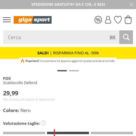
SPEDIZIONE GRATUITA* DA € 129,- E RESI
30 GIORNI DI RESO
SALDI
SALDI
|
RISPARMIA FINO AL -50%
Popolare!
Una persona ha appena aggiunto questo articolo al carrello
FOX
Scaldacollo Defend
29,99
IVA inclusa, più spese di spedizione
Colore:
Nero
Valutazione taglie:
?