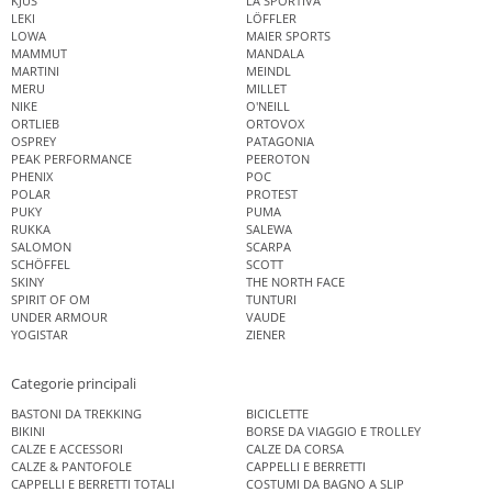
KJUS
LA SPORTIVA
LEKI
LÖFFLER
LOWA
MAIER SPORTS
MAMMUT
MANDALA
MARTINI
MEINDL
MERU
MILLET
NIKE
O'NEILL
ORTLIEB
ORTOVOX
OSPREY
PATAGONIA
PEAK PERFORMANCE
PEEROTON
PHENIX
POC
POLAR
PROTEST
PUKY
PUMA
RUKKA
SALEWA
SALOMON
SCARPA
SCHÖFFEL
SCOTT
SKINY
THE NORTH FACE
SPIRIT OF OM
TUNTURI
UNDER ARMOUR
VAUDE
YOGISTAR
ZIENER
Categorie principali
BASTONI DA TREKKING
BICICLETTE
BIKINI
BORSE DA VIAGGIO E TROLLEY
CALZE E ACCESSORI
CALZE DA CORSA
CALZE & PANTOFOLE
CAPPELLI E BERRETTI
CAPPELLI E BERRETTI TOTALI
COSTUMI DA BAGNO A SLIP