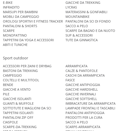
E-BIKE
GIACCHE DA TREKKING
INFRADITO
LYCRAS
MARSUPI PER BAMBINI
MATERASSINI & GONFIABILI
MOBILI DA CAMPEGGIO
MOUNTAINBIKE
OROLOGI SPORTIVI E FITNESS TRACKER
PANTALONI DA SCI DI FONDO
PANTALONI & SHORTS
SACCO A PELO
SCARPE
SCARPE DA BAGNO E DA NUOTO
MONOPATTINO
SUP & ACCESSORI
TAPPETINI DA YOGA E ACCESSORI
TUTE DA GINNASTICA
ABITI E TUNICHE
Sport outdoor
ACCESSORI PER ZAINI E DRYBAG
ARRAMPICATA
BASTONI DA TREKKING
CALZE & PANTOFOLE
CAMPEGGIO
CASCHI DA ARRAMPICATA
COLTELLI E MULTITOOL
FASCE
BENDE
GIACCHE ANTIPIOGGIA
GIACCHE A VENTO
GIACCHE HARDSHELL
PILE
GIACCHE INVERNALI
GIACCHE ISOLANTI
GIACCHE SOFTSHELL
GUANTI & MUFFOLE
IMBRACATURE DA ARRAMPICATA
SOTTOTUTE E MAGLIONI DA SCI
LAMPADE FRONTALI E TASCABILI
TAPPETINI ISOLANTI
PANTALONI ANTIPIOGGIA
PANTALONI ZIP OFF
PRODOTTI PER LA CURA
CIASPOLE
SACCO A PELO
SCARPE-DA-TREKKING
SCARPE-ARRAMPICATA