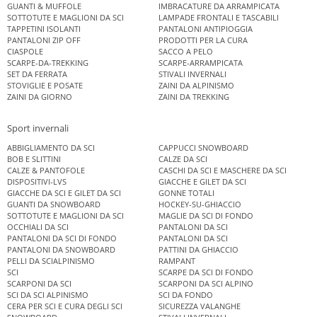
GUANTI & MUFFOLE
IMBRACATURE DA ARRAMPICATA
SOTTOTUTE E MAGLIONI DA SCI
LAMPADE FRONTALI E TASCABILI
TAPPETINI ISOLANTI
PANTALONI ANTIPIOGGIA
PANTALONI ZIP OFF
PRODOTTI PER LA CURA
CIASPOLE
SACCO A PELO
SCARPE-DA-TREKKING
SCARPE-ARRAMPICATA
SET DA FERRATA
STIVALI INVERNALI
STOVIGLIE E POSATE
ZAINI DA ALPINISMO
ZAINI DA GIORNO
ZAINI DA TREKKING
Sport invernali
ABBIGLIAMENTO DA SCI
CAPPUCCI SNOWBOARD
BOB E SLITTINI
CALZE DA SCI
CALZE & PANTOFOLE
CASCHI DA SCI E MASCHERE DA SCI
DISPOSITIVI-LVS
GIACCHE E GILET DA SCI
GIACCHE DA SCI E GILET DA SCI
GONNE TOTALI
GUANTI DA SNOWBOARD
HOCKEY-SU-GHIACCIO
SOTTOTUTE E MAGLIONI DA SCI
MAGLIE DA SCI DI FONDO
OCCHIALI DA SCI
PANTALONI DA SCI
PANTALONI DA SCI DI FONDO
PANTALONI DA SCI
PANTALONI DA SNOWBOARD
PATTINI DA GHIACCIO
PELLI DA SCIALPINISMO
RAMPANT
SCI
SCARPE DA SCI DI FONDO
SCARPONI DA SCI
SCARPONI DA SCI ALPINO
SCI DA SCI ALPINISMO
SCI DA FONDO
CERA PER SCI E CURA DEGLI SCI
SICUREZZA VALANGHE