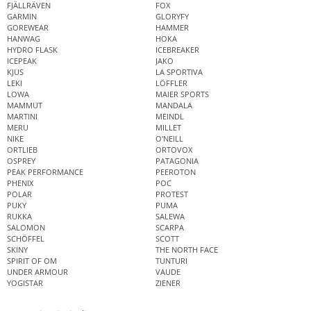
FJÄLLRÄVEN
FOX
GARMIN
GLORYFY
GOREWEAR
HAMMER
HANWAG
HOKA
HYDRO FLASK
ICEBREAKER
ICEPEAK
JAKO
KJUS
LA SPORTIVA
LEKI
LÖFFLER
LOWA
MAIER SPORTS
MAMMUT
MANDALA
MARTINI
MEINDL
MERU
MILLET
NIKE
O'NEILL
ORTLIEB
ORTOVOX
OSPREY
PATAGONIA
PEAK PERFORMANCE
PEEROTON
PHENIX
POC
POLAR
PROTEST
PUKY
PUMA
RUKKA
SALEWA
SALOMON
SCARPA
SCHÖFFEL
SCOTT
SKINY
THE NORTH FACE
SPIRIT OF OM
TUNTURI
UNDER ARMOUR
VAUDE
YOGISTAR
ZIENER