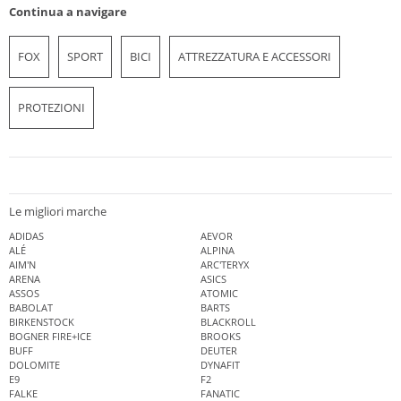
Continua a navigare
FOX
SPORT
BICI
ATTREZZATURA E ACCESSORI
PROTEZIONI
Le migliori marche
ADIDAS
AEVOR
ALÉ
ALPINA
AIM'N
ARC'TERYX
ARENA
ASICS
ASSOS
ATOMIC
BABOLAT
BARTS
BIRKENSTOCK
BLACKROLL
BOGNER FIRE+ICE
BROOKS
BUFF
DEUTER
DOLOMITE
DYNAFIT
E9
F2
FALKE
FANATIC