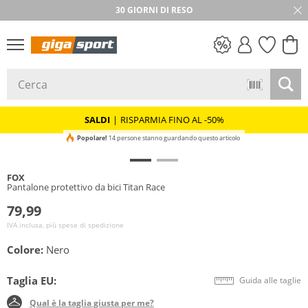
30 GIORNI DI RESO
SALDI
SALDI
|
RISPARMIA FINO AL -50%
Popolare!
14 persone stanno guardando questo articolo
FOX
Pantalone protettivo da bici Titan Race
79,99
IVA inclusa, più spese di spedizione
Colore:
Nero
Taglia EU:
Guida alle taglie
Qual è la taglia giusta per me?