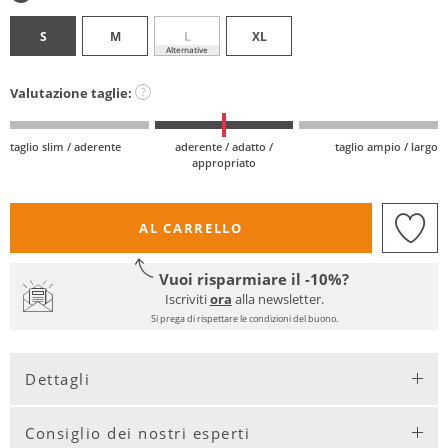
S
M
L
XL
Alternative
Valutazione taglie:
?
taglio slim / aderente
aderente / adatto /
taglio ampio / largo
appropriato
AL CARRELLO
Vuoi risparmiare il -10%?
Iscriviti
ora
alla newsletter.
Si prega di rispettare le condizioni del buono.
Dettagli
Consiglio dei nostri esperti