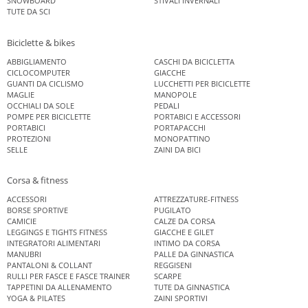
SNOWBOARD
STIVALI INVERNALI
TUTE DA SCI
Biciclette & bikes
ABBIGLIAMENTO
CASCHI DA BICICLETTA
CICLOCOMPUTER
GIACCHE
GUANTI DA CICLISMO
LUCCHETTI PER BICICLETTE
MAGLIE
MANOPOLE
OCCHIALI DA SOLE
PEDALI
POMPE PER BICICLETTE
PORTABICI E ACCESSORI
PORTABICI
PORTAPACCHI
PROTEZIONI
MONOPATTINO
SELLE
ZAINI DA BICI
Corsa & fitness
ACCESSORI
ATTREZZATURE-FITNESS
BORSE SPORTIVE
PUGILATO
CAMICIE
CALZE DA CORSA
LEGGINGS E TIGHTS FITNESS
GIACCHE E GILET
INTEGRATORI ALIMENTARI
INTIMO DA CORSA
MANUBRI
PALLE DA GINNASTICA
PANTALONI & COLLANT
REGGISENI
RULLI PER FASCE E FASCE TRAINER
SCARPE
TAPPETINI DA ALLENAMENTO
TUTE DA GINNASTICA
YOGA & PILATES
ZAINI SPORTIVI