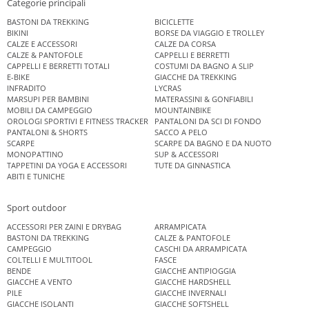
Categorie principali
BASTONI DA TREKKING
BICICLETTE
BIKINI
BORSE DA VIAGGIO E TROLLEY
CALZE E ACCESSORI
CALZE DA CORSA
CALZE & PANTOFOLE
CAPPELLI E BERRETTI
CAPPELLI E BERRETTI TOTALI
COSTUMI DA BAGNO A SLIP
E-BIKE
GIACCHE DA TREKKING
INFRADITO
LYCRAS
MARSUPI PER BAMBINI
MATERASSINI & GONFIABILI
MOBILI DA CAMPEGGIO
MOUNTAINBIKE
OROLOGI SPORTIVI E FITNESS TRACKER
PANTALONI DA SCI DI FONDO
PANTALONI & SHORTS
SACCO A PELO
SCARPE
SCARPE DA BAGNO E DA NUOTO
MONOPATTINO
SUP & ACCESSORI
TAPPETINI DA YOGA E ACCESSORI
TUTE DA GINNASTICA
ABITI E TUNICHE
Sport outdoor
ACCESSORI PER ZAINI E DRYBAG
ARRAMPICATA
BASTONI DA TREKKING
CALZE & PANTOFOLE
CAMPEGGIO
CASCHI DA ARRAMPICATA
COLTELLI E MULTITOOL
FASCE
BENDE
GIACCHE ANTIPIOGGIA
GIACCHE A VENTO
GIACCHE HARDSHELL
PILE
GIACCHE INVERNALI
GIACCHE ISOLANTI
GIACCHE SOFTSHELL