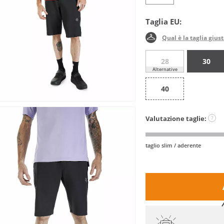
Taglia EU:
Qual è la taglia gius
28
30
Alternative
40
Valutazione taglie:
?
taglio slim / aderente