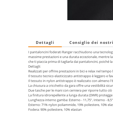
Dettagli
Consiglio dei nostr
I pantaloncini foderati Ranger racchiudono una tecnologia s
massime prestazioni e una durata eccezionale, mentre la ch
che ti piaccia prima di tagliarla dai pantaloncini, poiché l
Dettagli:
Realizzati per offrire prestazioni in bici e relax nel tempo 
Il tessuto tecnico elasticizzato antistrappo è leggero e fa
Il tessuto in nylon antistrappo è realizzato con almeno l'85
La chiusura a cricchetto da gara offre una vestibilità sicu
Due tasche per le mani con cerniera per riporre tutto ciò 
La finitura idrorepellente a lunga durata (DWR) protegge 
Lunghezza interno gamba: Esterno - 11,75", Interno - 8,5"
Esterno: 71% nylon poliammide, 19% poliestere, 10% ela
Fodera: 90% poliestere, 10% elastan