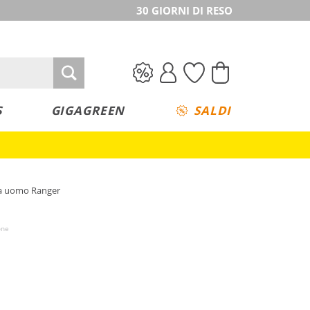
30 GIORNI DI RESO
S
GIGAGREEN
SALDI
da uomo Ranger
one