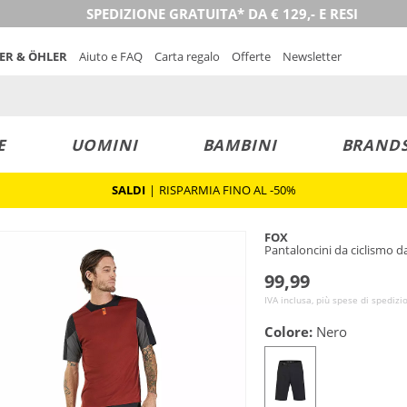
SPEDIZIONE GRATUITA* DA € 129,- E RESI
NER & ÖHLER
Aiuto e FAQ
Carta regalo
Offerte
Newsletter
E
UOMINI
BAMBINI
BRAND
SALDI
|
RISPARMIA FINO AL -50%
FOX
Pantaloncini da ciclismo 
99,99
IVA inclusa, più spese di spedizi
Colore:
Nero