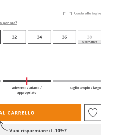
Guida alle taglie
ta per me?
32
34
36
38
Alternative
aderente / adatto /
taglio ampio / largo
appropriato
AL CARRELLO
Vuoi risparmiare il -10%?