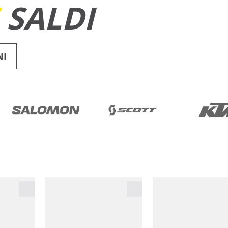
E
SALDI
NI
RUNNING