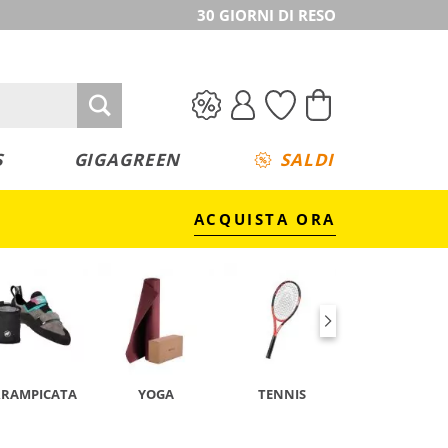
30 GIORNI DI RESO
S
GIGAGREEN
SALDI
ACQUISTA ORA
RRAMPICATA
YOGA
TENNIS
CAMPEGGIO 
TREKKING