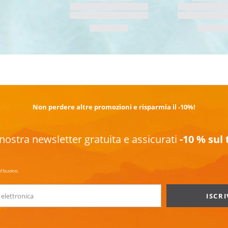
SCOPRI DI PIÙ
Non perdere altre promozioni e risparmia il -10%!
la nostra newsletter gratuita e assicurati
-10 % sul
el buono.
ISCRI