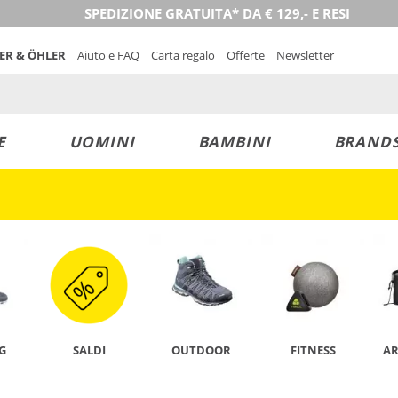
SPEDIZIONE GRATUITA* DA € 129,- E RESI
NER & ÖHLER
Aiuto e FAQ
Carta regalo
Offerte
Newsletter
E
UOMINI
BAMBINI
BRAND
SCOPRI ORA
G
SALDI
OUTDOOR
FITNESS
A