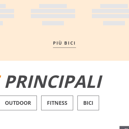
PIÙ BICI
E
PRINCIPALI
OUTDOOR
FITNESS
BICI
PANTALONCINI DA BAGNO
SCARPE