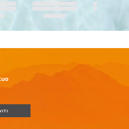
 tuo
VITI