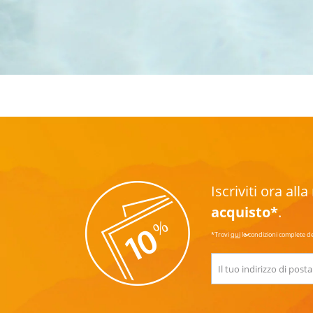
Iscriviti ora al
acquisto*
.
*Trovi
qui
le condizioni complete d