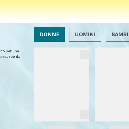
DONNE
UOMINI
BAMBI
ogno per una
le
scarpe da