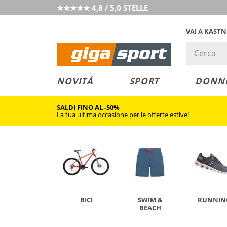
★★★★★ 4,8 / 5,0 STELLE
VAI A KAST
PREZZO &
SALDI
NOVITÁ
SPORT
DONN
VALORE
SALDI FINO AL -50%
La tua ultima occasione per le offerte estive!
BICI
SWIM &
RUNNIN
BEACH