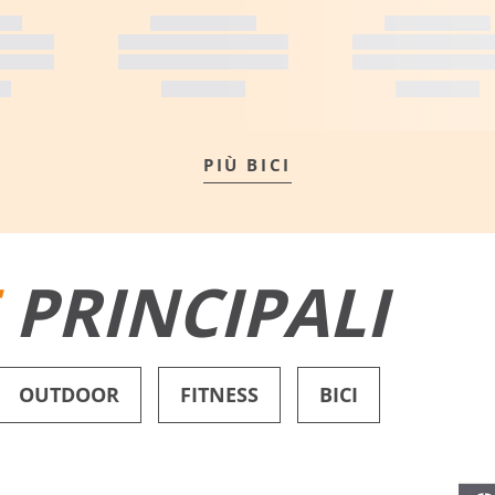
PIÙ BICI
E
PRINCIPALI
OUTDOOR
FITNESS
BICI
PANTALONCINI DA BAGNO
SCARPE