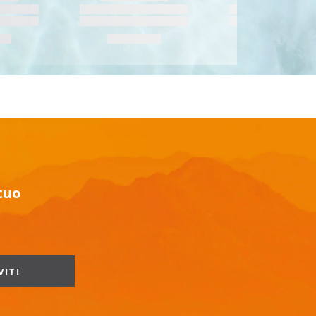
 tuo
VITI