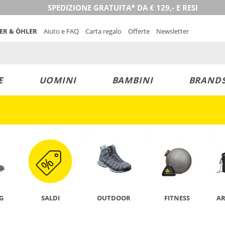
SPEDIZIONE GRATUITA* DA € 129,- E RESI
NER & ÖHLER
Aiuto e FAQ
Carta regalo
Offerte
Newsletter
E
UOMINI
BAMBINI
BRAND
SCOPRI ORA
G
SALDI
OUTDOOR
FITNESS
A