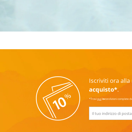
Iscriviti ora al
acquisto*
.
*Trovi
qui
le condizioni complete d