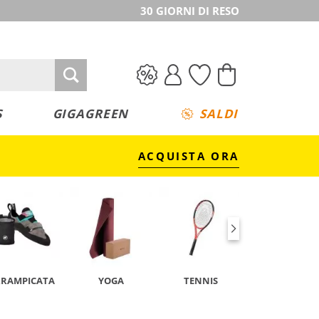
30 GIORNI DI RESO
S
GIGAGREEN
SALDI
ACQUISTA ORA
RRAMPICATA
YOGA
TENNIS
CAMPEGGIO 
TREKKING