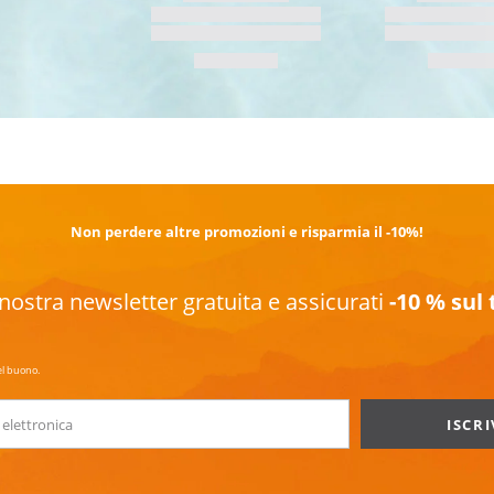
SCOPRI DI PIÙ
Non perdere altre promozioni e risparmia il -10%!
la nostra newsletter gratuita e assicurati
-10 % sul
el buono.
ISCRI