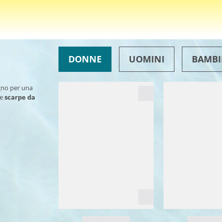
DONNE
UOMINI
BAMBI
ogno per una
le
scarpe da