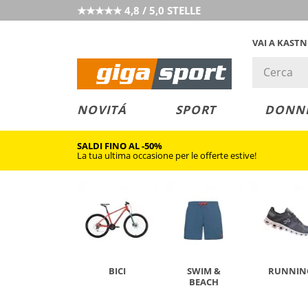
★★★★★ 4,8 / 5,0 STELLE
VAI A KAST
PREZZO &
SALDI
NOVITÁ
SPORT
DONN
VALORE
SALDI FINO AL -50%
La tua ultima occasione per le offerte estive!
BICI
SWIM &
RUNNIN
BEACH