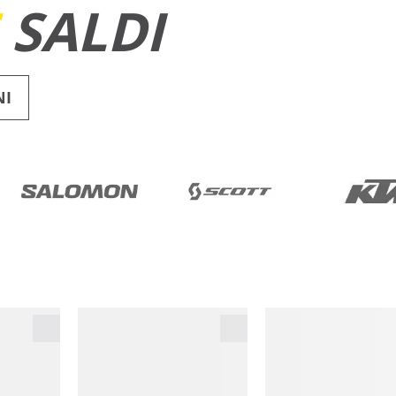
E
SALDI
NI
RUNNING