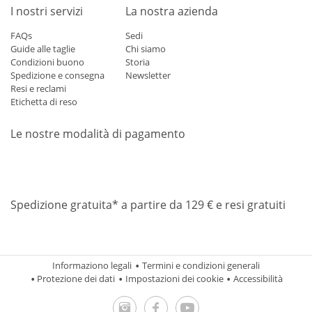
I nostri servizi
La nostra azienda
FAQs
Sedi
Guide alle taglie
Chi siamo
Condizioni buono
Storia
Spedizione e consegna
Newsletter
Resi e reclami
Etichetta di reso
Le nostre modalità di pagamento
Mastercard
Visa
Diners
Applepay
Amazon
Paypal
Klarn
Spedizione gratuita* a partire da 129 € e resi gratuiti
Informaziono legali
Termini e condizioni generali
Protezione dei dati
Impostazioni dei cookie
Accessibilità