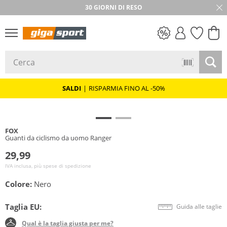
30 GIORNI DI RESO
SALDI
SALDI
|
RISPARMIA FINO AL -50%
FOX
Guanti da ciclismo da uomo Ranger
29,99
IVA inclusa, più spese di spedizione
Colore:
Nero
Taglia EU:
Guida alle taglie
Qual è la taglia giusta per me?