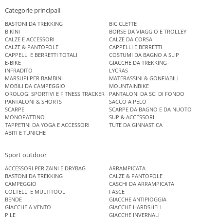
Categorie principali
BASTONI DA TREKKING
BICICLETTE
BIKINI
BORSE DA VIAGGIO E TROLLEY
CALZE E ACCESSORI
CALZE DA CORSA
CALZE & PANTOFOLE
CAPPELLI E BERRETTI
CAPPELLI E BERRETTI TOTALI
COSTUMI DA BAGNO A SLIP
E-BIKE
GIACCHE DA TREKKING
INFRADITO
LYCRAS
MARSUPI PER BAMBINI
MATERASSINI & GONFIABILI
MOBILI DA CAMPEGGIO
MOUNTAINBIKE
OROLOGI SPORTIVI E FITNESS TRACKER
PANTALONI DA SCI DI FONDO
PANTALONI & SHORTS
SACCO A PELO
SCARPE
SCARPE DA BAGNO E DA NUOTO
MONOPATTINO
SUP & ACCESSORI
TAPPETINI DA YOGA E ACCESSORI
TUTE DA GINNASTICA
ABITI E TUNICHE
Sport outdoor
ACCESSORI PER ZAINI E DRYBAG
ARRAMPICATA
BASTONI DA TREKKING
CALZE & PANTOFOLE
CAMPEGGIO
CASCHI DA ARRAMPICATA
COLTELLI E MULTITOOL
FASCE
BENDE
GIACCHE ANTIPIOGGIA
GIACCHE A VENTO
GIACCHE HARDSHELL
PILE
GIACCHE INVERNALI