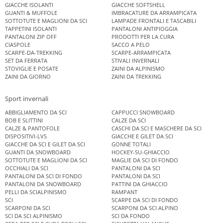
GIACCHE ISOLANTI
GIACCHE SOFTSHELL
GUANTI & MUFFOLE
IMBRACATURE DA ARRAMPICATA
SOTTOTUTE E MAGLIONI DA SCI
LAMPADE FRONTALI E TASCABILI
TAPPETINI ISOLANTI
PANTALONI ANTIPIOGGIA
PANTALONI ZIP OFF
PRODOTTI PER LA CURA
CIASPOLE
SACCO A PELO
SCARPE-DA-TREKKING
SCARPE-ARRAMPICATA
SET DA FERRATA
STIVALI INVERNALI
STOVIGLIE E POSATE
ZAINI DA ALPINISMO
ZAINI DA GIORNO
ZAINI DA TREKKING
Sport invernali
ABBIGLIAMENTO DA SCI
CAPPUCCI SNOWBOARD
BOB E SLITTINI
CALZE DA SCI
CALZE & PANTOFOLE
CASCHI DA SCI E MASCHERE DA SCI
DISPOSITIVI-LVS
GIACCHE E GILET DA SCI
GIACCHE DA SCI E GILET DA SCI
GONNE TOTALI
GUANTI DA SNOWBOARD
HOCKEY-SU-GHIACCIO
SOTTOTUTE E MAGLIONI DA SCI
MAGLIE DA SCI DI FONDO
OCCHIALI DA SCI
PANTALONI DA SCI
PANTALONI DA SCI DI FONDO
PANTALONI DA SCI
PANTALONI DA SNOWBOARD
PATTINI DA GHIACCIO
PELLI DA SCIALPINISMO
RAMPANT
SCI
SCARPE DA SCI DI FONDO
SCARPONI DA SCI
SCARPONI DA SCI ALPINO
SCI DA SCI ALPINISMO
SCI DA FONDO