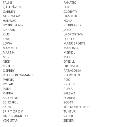
FALKE
FANATIC
FJÄLLRÄVEN
FOX
GARMIN
GLORYFY
GOREWEAR
HAMMER
HANWAG
HOKA
HYDRO FLASK
ICEBREAKER
ICEPEAK
JAKO
KJUS
LA SPORTIVA
LEKI
LÖFFLER
LOWA
MAIER SPORTS
MAMMUT
MANDALA
MARTINI
MEINDL
MERU
MILLET
NIKE
O'NEILL
ORTLIEB
ORTOVOX
OSPREY
PATAGONIA
PEAK PERFORMANCE
PEEROTON
PHENIX
POC
POLAR
PROTEST
PUKY
PUMA
RUKKA
SALEWA
SALOMON
SCARPA
SCHÖFFEL
SCOTT
SKINY
THE NORTH FACE
SPIRIT OF OM
TUNTURI
UNDER ARMOUR
VAUDE
YOGISTAR
ZIENER