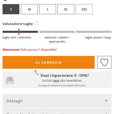
S
M
L
XL
XXL
Valutazione taglie:
?
taglio slim / aderente
aderente / adatto /
taglio ampio / largo
appropriato
Attenzione:
Solo ancora 1 disponibile!
AL CARRELLO
Vuoi risparmiare il -10%?
Iscriviti
ora
alla newsletter.
Si prega di rispettare le condizioni del buono.
Dettagli