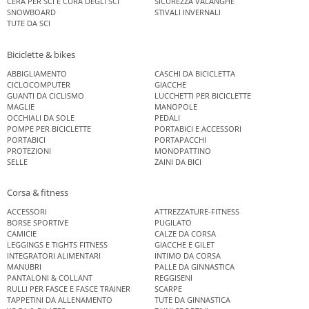
CERA PER SCI E CURA DEGLI SCI
SICUREZZA VALANGHE
SNOWBOARD
STIVALI INVERNALI
TUTE DA SCI
Biciclette & bikes
ABBIGLIAMENTO
CASCHI DA BICICLETTA
CICLOCOMPUTER
GIACCHE
GUANTI DA CICLISMO
LUCCHETTI PER BICICLETTE
MAGLIE
MANOPOLE
OCCHIALI DA SOLE
PEDALI
POMPE PER BICICLETTE
PORTABICI E ACCESSORI
PORTABICI
PORTAPACCHI
PROTEZIONI
MONOPATTINO
SELLE
ZAINI DA BICI
Corsa & fitness
ACCESSORI
ATTREZZATURE-FITNESS
BORSE SPORTIVE
PUGILATO
CAMICIE
CALZE DA CORSA
LEGGINGS E TIGHTS FITNESS
GIACCHE E GILET
INTEGRATORI ALIMENTARI
INTIMO DA CORSA
MANUBRI
PALLE DA GINNASTICA
PANTALONI & COLLANT
REGGISENI
RULLI PER FASCE E FASCE TRAINER
SCARPE
TAPPETINI DA ALLENAMENTO
TUTE DA GINNASTICA