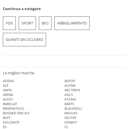
Continua a navigare
FOX
SPORT
BICI
ABBIGLIAMENTO
GUANTI DA CICLISMO
Le migliori marche
ADIDAS
AEVOR
ALÉ
ALPINA
AIM'N
ARC'TERYX
ARENA
ASICS
ASSOS
ATOMIC
BABOLAT
BARTS
BIRKENSTOCK
BLACKROLL
BOGNER FIRE+ICE
BROOKS
BUFF
DEUTER
DOLOMITE
DYNAFIT
E9
F2