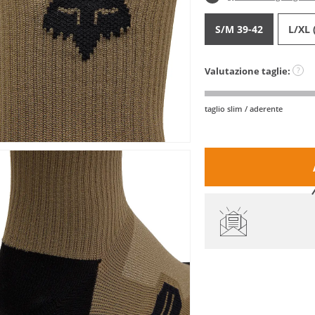
S/M 39-42
L/XL 
Valutazione taglie:
?
taglio slim / aderente