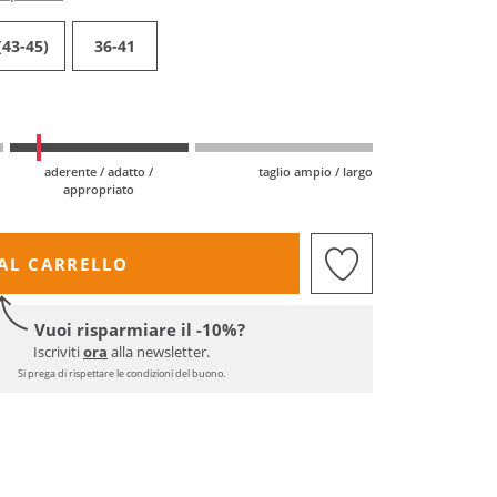
(43-45)
36-41
aderente / adatto /
taglio ampio / largo
appropriato
AL CARRELLO
Vuoi risparmiare il -10%?
Iscriviti
ora
alla newsletter.
Si prega di rispettare le condizioni del buono.