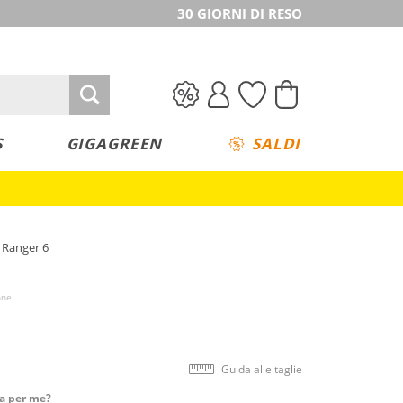
30 GIORNI DI RESO
S
GIGAGREEN
SALDI
 Ranger 6
one
Guida alle taglie
ta per me?