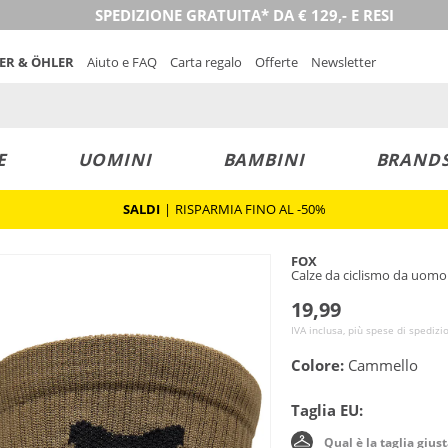
SPEDIZIONE GRATUITA* DA € 129,- E RESI
NER & ÖHLER
Aiuto e FAQ
Carta regalo
Offerte
Newsletter
E
UOMINI
BAMBINI
BRAND
SALDI
|
RISPARMIA FINO AL -50%
FOX
Calze da ciclismo da uomo
19,99
IVA inclusa, più spese di spedizi
Colore:
Cammello
Taglia EU:
Qual è la taglia gius