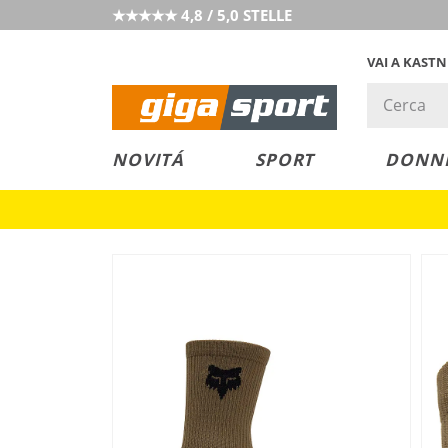
★★★★★ 4,8 / 5,0 STELLE
VAI A KAST
PREZZO &
SALDI
NOVITÁ
SPORT
DONN
VALORE