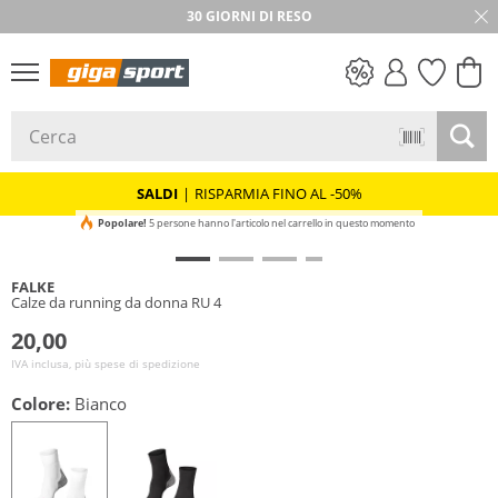
30 GIORNI DI RESO
SALDI
SALDI
|
RISPARMIA FINO AL -50%
Popolare!
5 persone hanno l'articolo nel carrello in questo momento
FALKE
Calze da running da donna RU 4
20,00
IVA inclusa, più spese di spedizione
Colore:
Bianco