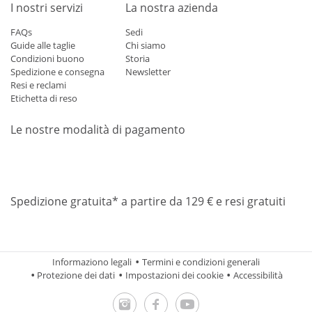
I nostri servizi
La nostra azienda
FAQs
Sedi
Guide alle taglie
Chi siamo
Condizioni buono
Storia
Spedizione e consegna
Newsletter
Resi e reclami
Etichetta di reso
Le nostre modalità di pagamento
Mastercard
Visa
Diners
Applepay
Amazon
Paypal
Klarn
Spedizione gratuita* a partire da 129 € e resi gratuiti
Informaziono legali
Termini e condizioni generali
Protezione dei dati
Impostazioni dei cookie
Accessibilità