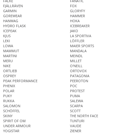
FALKE
FANATIC
FJÄLLRÄVEN
FOX
GARMIN
GLORYFY
GOREWEAR
HAMMER
HANWAG
HOKA
HYDRO FLASK
ICEBREAKER
ICEPEAK
JAKO
KJUS
LA SPORTIVA
LEKI
LÖFFLER
LOWA
MAIER SPORTS
MAMMUT
MANDALA
MARTINI
MEINDL
MERU
MILLET
NIKE
O'NEILL
ORTLIEB
ORTOVOX
OSPREY
PATAGONIA
PEAK PERFORMANCE
PEEROTON
PHENIX
POC
POLAR
PROTEST
PUKY
PUMA
RUKKA
SALEWA
SALOMON
SCARPA
SCHÖFFEL
SCOTT
SKINY
THE NORTH FACE
SPIRIT OF OM
TUNTURI
UNDER ARMOUR
VAUDE
YOGISTAR
ZIENER