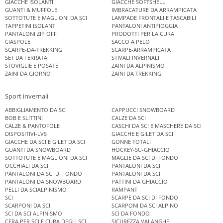
GIACCHE ISOLANTI
GIACCHE SOFTSHELL
GUANTI & MUFFOLE
IMBRACATURE DA ARRAMPICATA
SOTTOTUTE E MAGLIONI DA SCI
LAMPADE FRONTALI E TASCABILI
TAPPETINI ISOLANTI
PANTALONI ANTIPIOGGIA
PANTALONI ZIP OFF
PRODOTTI PER LA CURA
CIASPOLE
SACCO A PELO
SCARPE-DA-TREKKING
SCARPE-ARRAMPICATA
SET DA FERRATA
STIVALI INVERNALI
STOVIGLIE E POSATE
ZAINI DA ALPINISMO
ZAINI DA GIORNO
ZAINI DA TREKKING
Sport invernali
ABBIGLIAMENTO DA SCI
CAPPUCCI SNOWBOARD
BOB E SLITTINI
CALZE DA SCI
CALZE & PANTOFOLE
CASCHI DA SCI E MASCHERE DA SCI
DISPOSITIVI-LVS
GIACCHE E GILET DA SCI
GIACCHE DA SCI E GILET DA SCI
GONNE TOTALI
GUANTI DA SNOWBOARD
HOCKEY-SU-GHIACCIO
SOTTOTUTE E MAGLIONI DA SCI
MAGLIE DA SCI DI FONDO
OCCHIALI DA SCI
PANTALONI DA SCI
PANTALONI DA SCI DI FONDO
PANTALONI DA SCI
PANTALONI DA SNOWBOARD
PATTINI DA GHIACCIO
PELLI DA SCIALPINISMO
RAMPANT
SCI
SCARPE DA SCI DI FONDO
SCARPONI DA SCI
SCARPONI DA SCI ALPINO
SCI DA SCI ALPINISMO
SCI DA FONDO
CERA PER SCI E CURA DEGLI SCI
SICUREZZA VALANGHE