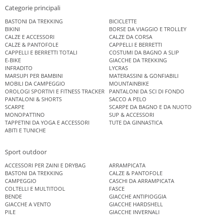
Categorie principali
BASTONI DA TREKKING
BICICLETTE
BIKINI
BORSE DA VIAGGIO E TROLLEY
CALZE E ACCESSORI
CALZE DA CORSA
CALZE & PANTOFOLE
CAPPELLI E BERRETTI
CAPPELLI E BERRETTI TOTALI
COSTUMI DA BAGNO A SLIP
E-BIKE
GIACCHE DA TREKKING
INFRADITO
LYCRAS
MARSUPI PER BAMBINI
MATERASSINI & GONFIABILI
MOBILI DA CAMPEGGIO
MOUNTAINBIKE
OROLOGI SPORTIVI E FITNESS TRACKER
PANTALONI DA SCI DI FONDO
PANTALONI & SHORTS
SACCO A PELO
SCARPE
SCARPE DA BAGNO E DA NUOTO
MONOPATTINO
SUP & ACCESSORI
TAPPETINI DA YOGA E ACCESSORI
TUTE DA GINNASTICA
ABITI E TUNICHE
Sport outdoor
ACCESSORI PER ZAINI E DRYBAG
ARRAMPICATA
BASTONI DA TREKKING
CALZE & PANTOFOLE
CAMPEGGIO
CASCHI DA ARRAMPICATA
COLTELLI E MULTITOOL
FASCE
BENDE
GIACCHE ANTIPIOGGIA
GIACCHE A VENTO
GIACCHE HARDSHELL
PILE
GIACCHE INVERNALI