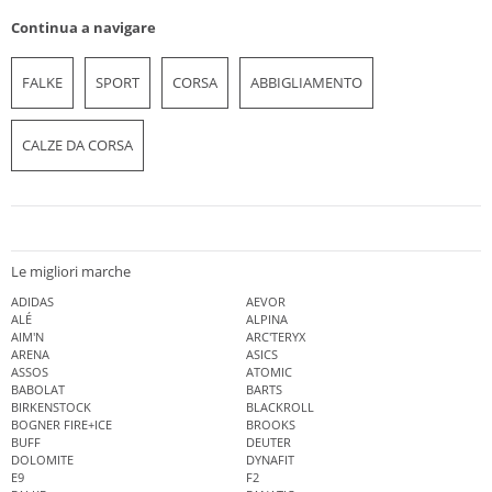
Continua a navigare
FALKE
SPORT
CORSA
ABBIGLIAMENTO
CALZE DA CORSA
Le migliori marche
ADIDAS
AEVOR
ALÉ
ALPINA
AIM'N
ARC'TERYX
ARENA
ASICS
ASSOS
ATOMIC
BABOLAT
BARTS
BIRKENSTOCK
BLACKROLL
BOGNER FIRE+ICE
BROOKS
BUFF
DEUTER
DOLOMITE
DYNAFIT
E9
F2