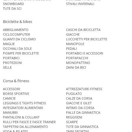
SNOWBOARD
STIVALI INVERNALI
TUTE DA SCI
Biciclette & bikes
ABBIGLIAMENTO
CASCHI DA BICICLETTA
CICLOCOMPUTER
GIACCHE
GUANTI DA CICLISMO
LUCCHETTI PER BICICLETTE
MAGLIE
MANOPOLE
OCCHIALI DA SOLE
PEDALI
POMPE PER BICICLETTE
PORTABICI E ACCESSORI
PORTABICI
PORTAPACCHI
PROTEZIONI
MONOPATTINO
SELLE
ZAINI DA BICI
Corsa & fitness
ACCESSORI
ATTREZZATURE-FITNESS
BORSE SPORTIVE
PUGILATO
CAMICIE
CALZE DA CORSA
LEGGINGS E TIGHTS FITNESS
GIACCHE E GILET
INTEGRATORI ALIMENTARI
INTIMO DA CORSA
MANUBRI
PALLE DA GINNASTICA
PANTALONI & COLLANT
REGGISENI
RULLI PER FASCE E FASCE TRAINER
SCARPE
TAPPETINI DA ALLENAMENTO
TUTE DA GINNASTICA
YOGA & PILATES
ZAINI SPORTIVI