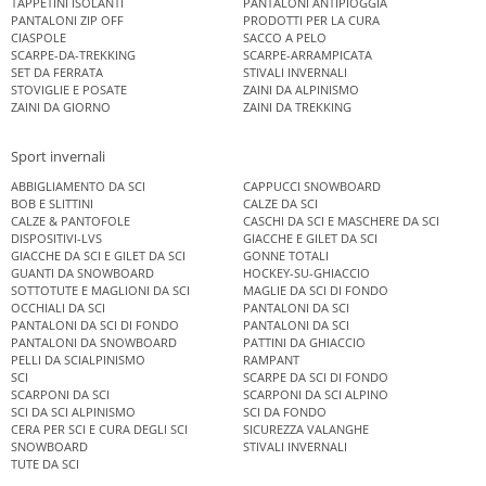
TAPPETINI ISOLANTI
PANTALONI ANTIPIOGGIA
PANTALONI ZIP OFF
PRODOTTI PER LA CURA
CIASPOLE
SACCO A PELO
SCARPE-DA-TREKKING
SCARPE-ARRAMPICATA
SET DA FERRATA
STIVALI INVERNALI
STOVIGLIE E POSATE
ZAINI DA ALPINISMO
ZAINI DA GIORNO
ZAINI DA TREKKING
Sport invernali
ABBIGLIAMENTO DA SCI
CAPPUCCI SNOWBOARD
BOB E SLITTINI
CALZE DA SCI
CALZE & PANTOFOLE
CASCHI DA SCI E MASCHERE DA SCI
DISPOSITIVI-LVS
GIACCHE E GILET DA SCI
GIACCHE DA SCI E GILET DA SCI
GONNE TOTALI
GUANTI DA SNOWBOARD
HOCKEY-SU-GHIACCIO
SOTTOTUTE E MAGLIONI DA SCI
MAGLIE DA SCI DI FONDO
OCCHIALI DA SCI
PANTALONI DA SCI
PANTALONI DA SCI DI FONDO
PANTALONI DA SCI
PANTALONI DA SNOWBOARD
PATTINI DA GHIACCIO
PELLI DA SCIALPINISMO
RAMPANT
SCI
SCARPE DA SCI DI FONDO
SCARPONI DA SCI
SCARPONI DA SCI ALPINO
SCI DA SCI ALPINISMO
SCI DA FONDO
CERA PER SCI E CURA DEGLI SCI
SICUREZZA VALANGHE
SNOWBOARD
STIVALI INVERNALI
TUTE DA SCI