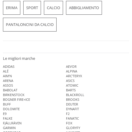
ERIMA
SPORT
CALCIO
ABBIGLIAMENTO
PANTALONCINI DA CALCIO
Le migliori marche
ADIDAS
AEVOR
ALÉ
ALPINA
AIM'N
ARC'TERYX
ARENA
ASICS
ASSOS
ATOMIC
BABOLAT
BARTS
BIRKENSTOCK
BLACKROLL
BOGNER FIRE+ICE
BROOKS
BUFF
DEUTER
DOLOMITE
DYNAFIT
E9
F2
FALKE
FANATIC
FJÄLLRÄVEN
FOX
GARMIN
GLORYFY