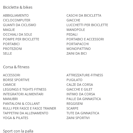
Biciclette & bikes
ABBIGLIAMENTO
CASCHI DA BICICLETTA
CICLOCOMPUTER
GIACCHE
GUANTI DA CICLISMO
LUCCHETTI PER BICICLETTE
MAGLIE
MANOPOLE
OCCHIALI DA SOLE
PEDALI
POMPE PER BICICLETTE
PORTABICI E ACCESSORI
PORTABICI
PORTAPACCHI
PROTEZIONI
MONOPATTINO
SELLE
ZAINI DA BICI
Corsa & fitness
ACCESSORI
ATTREZZATURE-FITNESS
BORSE SPORTIVE
PUGILATO
CAMICIE
CALZE DA CORSA
LEGGINGS E TIGHTS FITNESS
GIACCHE E GILET
INTEGRATORI ALIMENTARI
INTIMO DA CORSA
MANUBRI
PALLE DA GINNASTICA
PANTALONI & COLLANT
REGGISENI
RULLI PER FASCE E FASCE TRAINER
SCARPE
TAPPETINI DA ALLENAMENTO
TUTE DA GINNASTICA
YOGA & PILATES
ZAINI SPORTIVI
Sport con la palla