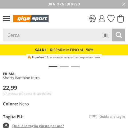
30 GIORNI DI RESO
SALDI
SALDI
|
RISPARMIA FINO AL -50%
Popolare!
13 persone stanno guardando questo articolo
ERIMA
Shorts Bambino Intro
22,99
IVA inclusa, più spese di spedizione
Colore:
Nero
Taglia EU:
Guida alle taglie
Qual è la taglia giusta per me?