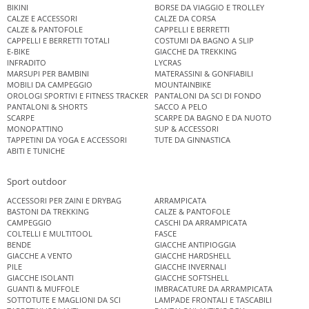
BIKINI
BORSE DA VIAGGIO E TROLLEY
CALZE E ACCESSORI
CALZE DA CORSA
CALZE & PANTOFOLE
CAPPELLI E BERRETTI
CAPPELLI E BERRETTI TOTALI
COSTUMI DA BAGNO A SLIP
E-BIKE
GIACCHE DA TREKKING
INFRADITO
LYCRAS
MARSUPI PER BAMBINI
MATERASSINI & GONFIABILI
MOBILI DA CAMPEGGIO
MOUNTAINBIKE
OROLOGI SPORTIVI E FITNESS TRACKER
PANTALONI DA SCI DI FONDO
PANTALONI & SHORTS
SACCO A PELO
SCARPE
SCARPE DA BAGNO E DA NUOTO
MONOPATTINO
SUP & ACCESSORI
TAPPETINI DA YOGA E ACCESSORI
TUTE DA GINNASTICA
ABITI E TUNICHE
Sport outdoor
ACCESSORI PER ZAINI E DRYBAG
ARRAMPICATA
BASTONI DA TREKKING
CALZE & PANTOFOLE
CAMPEGGIO
CASCHI DA ARRAMPICATA
COLTELLI E MULTITOOL
FASCE
BENDE
GIACCHE ANTIPIOGGIA
GIACCHE A VENTO
GIACCHE HARDSHELL
PILE
GIACCHE INVERNALI
GIACCHE ISOLANTI
GIACCHE SOFTSHELL
GUANTI & MUFFOLE
IMBRACATURE DA ARRAMPICATA
SOTTOTUTE E MAGLIONI DA SCI
LAMPADE FRONTALI E TASCABILI