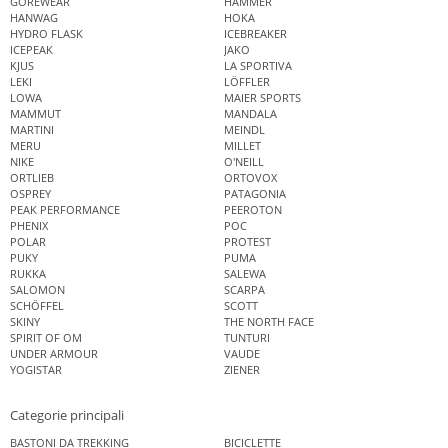
GOREWEAR
HAMMER
HANWAG
HOKA
HYDRO FLASK
ICEBREAKER
ICEPEAK
JAKO
KJUS
LA SPORTIVA
LEKI
LÖFFLER
LOWA
MAIER SPORTS
MAMMUT
MANDALA
MARTINI
MEINDL
MERU
MILLET
NIKE
O'NEILL
ORTLIEB
ORTOVOX
OSPREY
PATAGONIA
PEAK PERFORMANCE
PEEROTON
PHENIX
POC
POLAR
PROTEST
PUKY
PUMA
RUKKA
SALEWA
SALOMON
SCARPA
SCHÖFFEL
SCOTT
SKINY
THE NORTH FACE
SPIRIT OF OM
TUNTURI
UNDER ARMOUR
VAUDE
YOGISTAR
ZIENER
Categorie principali
BASTONI DA TREKKING
BICICLETTE