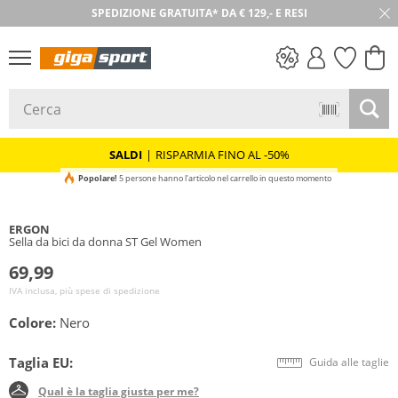
SPEDIZIONE GRATUITA* DA € 129,- E RESI
30 GIORNI DI RESO
SALDI
SALDI
|
RISPARMIA FINO AL -50%
Popolare!
5 persone hanno l'articolo nel carrello in questo momento
ERGON
Sella da bici da donna ST Gel Women
69,99
IVA inclusa, più spese di spedizione
Colore:
Nero
Taglia EU:
Guida alle taglie
Qual è la taglia giusta per me?