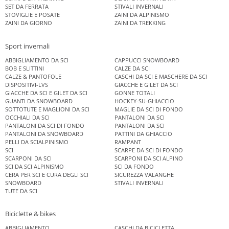
SET DA FERRATA
STIVALI INVERNALI
STOVIGLIE E POSATE
ZAINI DA ALPINISMO
ZAINI DA GIORNO
ZAINI DA TREKKING
Sport invernali
ABBIGLIAMENTO DA SCI
CAPPUCCI SNOWBOARD
BOB E SLITTINI
CALZE DA SCI
CALZE & PANTOFOLE
CASCHI DA SCI E MASCHERE DA SCI
DISPOSITIVI-LVS
GIACCHE E GILET DA SCI
GIACCHE DA SCI E GILET DA SCI
GONNE TOTALI
GUANTI DA SNOWBOARD
HOCKEY-SU-GHIACCIO
SOTTOTUTE E MAGLIONI DA SCI
MAGLIE DA SCI DI FONDO
OCCHIALI DA SCI
PANTALONI DA SCI
PANTALONI DA SCI DI FONDO
PANTALONI DA SCI
PANTALONI DA SNOWBOARD
PATTINI DA GHIACCIO
PELLI DA SCIALPINISMO
RAMPANT
SCI
SCARPE DA SCI DI FONDO
SCARPONI DA SCI
SCARPONI DA SCI ALPINO
SCI DA SCI ALPINISMO
SCI DA FONDO
CERA PER SCI E CURA DEGLI SCI
SICUREZZA VALANGHE
SNOWBOARD
STIVALI INVERNALI
TUTE DA SCI
Biciclette & bikes
ABBIGLIAMENTO
CASCHI DA BICICLETTA