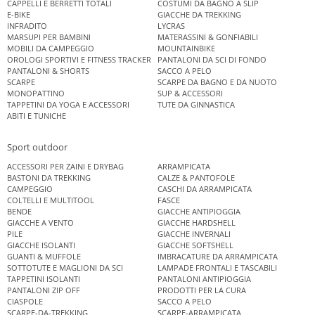
CAPPELLI E BERRETTI TOTALI
COSTUMI DA BAGNO A SLIP
E-BIKE
GIACCHE DA TREKKING
INFRADITO
LYCRAS
MARSUPI PER BAMBINI
MATERASSINI & GONFIABILI
MOBILI DA CAMPEGGIO
MOUNTAINBIKE
OROLOGI SPORTIVI E FITNESS TRACKER
PANTALONI DA SCI DI FONDO
PANTALONI & SHORTS
SACCO A PELO
SCARPE
SCARPE DA BAGNO E DA NUOTO
MONOPATTINO
SUP & ACCESSORI
TAPPETINI DA YOGA E ACCESSORI
TUTE DA GINNASTICA
ABITI E TUNICHE
Sport outdoor
ACCESSORI PER ZAINI E DRYBAG
ARRAMPICATA
BASTONI DA TREKKING
CALZE & PANTOFOLE
CAMPEGGIO
CASCHI DA ARRAMPICATA
COLTELLI E MULTITOOL
FASCE
BENDE
GIACCHE ANTIPIOGGIA
GIACCHE A VENTO
GIACCHE HARDSHELL
PILE
GIACCHE INVERNALI
GIACCHE ISOLANTI
GIACCHE SOFTSHELL
GUANTI & MUFFOLE
IMBRACATURE DA ARRAMPICATA
SOTTOTUTE E MAGLIONI DA SCI
LAMPADE FRONTALI E TASCABILI
TAPPETINI ISOLANTI
PANTALONI ANTIPIOGGIA
PANTALONI ZIP OFF
PRODOTTI PER LA CURA
CIASPOLE
SACCO A PELO
SCARPE-DA-TREKKING
SCARPE-ARRAMPICATA