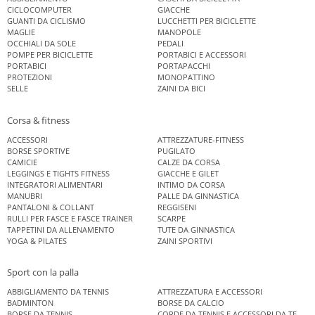
CICLOCOMPUTER
GIACCHE
GUANTI DA CICLISMO
LUCCHETTI PER BICICLETTE
MAGLIE
MANOPOLE
OCCHIALI DA SOLE
PEDALI
POMPE PER BICICLETTE
PORTABICI E ACCESSORI
PORTABICI
PORTAPACCHI
PROTEZIONI
MONOPATTINO
SELLE
ZAINI DA BICI
Corsa & fitness
ACCESSORI
ATTREZZATURE-FITNESS
BORSE SPORTIVE
PUGILATO
CAMICIE
CALZE DA CORSA
LEGGINGS E TIGHTS FITNESS
GIACCHE E GILET
INTEGRATORI ALIMENTARI
INTIMO DA CORSA
MANUBRI
PALLE DA GINNASTICA
PANTALONI & COLLANT
REGGISENI
RULLI PER FASCE E FASCE TRAINER
SCARPE
TAPPETINI DA ALLENAMENTO
TUTE DA GINNASTICA
YOGA & PILATES
ZAINI SPORTIVI
Sport con la palla
ABBIGLIAMENTO DA TENNIS
ATTREZZATURA E ACCESSORI
BADMINTON
BORSE DA CALCIO
BORSE DA TENNIS
CORDE DA TENNIS E ACCESSORI DA TENNIS