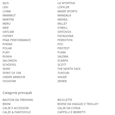
KJUS
LA SPORTIVA
LEKI
LÖFFLER
LOWA
MAIER SPORTS
MAMMUT
MANDALA
MARTINI
MEINDL
MERU
MILLET
NIKE
O'NEILL
ORTLIEB
ORTOVOX
OSPREY
PATAGONIA
PEAK PERFORMANCE
PEEROTON
PHENIX
POC
POLAR
PROTEST
PUKY
PUMA
RUKKA
SALEWA
SALOMON
SCARPA
SCHÖFFEL
SCOTT
SKINY
THE NORTH FACE
SPIRIT OF OM
TUNTURI
UNDER ARMOUR
VAUDE
YOGISTAR
ZIENER
Categorie principali
BASTONI DA TREKKING
BICICLETTE
BIKINI
BORSE DA VIAGGIO E TROLLEY
CALZE E ACCESSORI
CALZE DA CORSA
CALZE & PANTOFOLE
CAPPELLI E BERRETTI