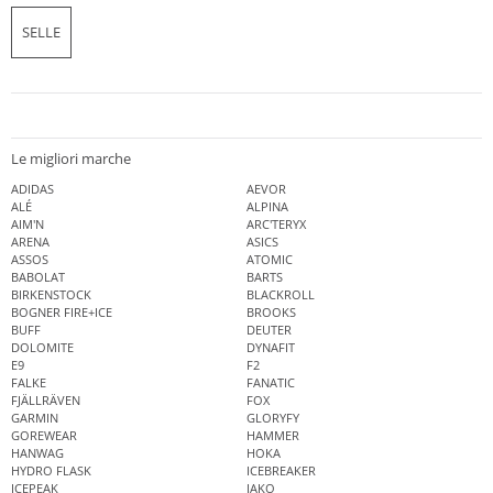
SELLE
Le migliori marche
ADIDAS
AEVOR
ALÉ
ALPINA
AIM'N
ARC'TERYX
ARENA
ASICS
ASSOS
ATOMIC
BABOLAT
BARTS
BIRKENSTOCK
BLACKROLL
BOGNER FIRE+ICE
BROOKS
BUFF
DEUTER
DOLOMITE
DYNAFIT
E9
F2
FALKE
FANATIC
FJÄLLRÄVEN
FOX
GARMIN
GLORYFY
GOREWEAR
HAMMER
HANWAG
HOKA
HYDRO FLASK
ICEBREAKER
ICEPEAK
JAKO