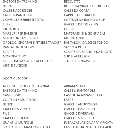
BASTONI DA TREKKING
BICICLETTE
BIKINI
BORSE DA VIAGGIO E TROLLEY
CALZE E ACCESSORI
CALZE DA CORSA
CALZE & PANTOFOLE
CAPPELLI E BERRETTI
CAPPELLI E BERRETTI TOTALI
COSTUMI DA BAGNO A SLIP
E-BIKE
GIACCHE DA TREKKING
INFRADITO
LYCRAS
MARSUPI PER BAMBINI
MATERASSINI & GONFIABILI
MOBILI DA CAMPEGGIO
MOUNTAINBIKE
OROLOGI SPORTIVI E FITNESS TRACKER
PANTALONI DA SCI DI FONDO
PANTALONI & SHORTS
SACCO A PELO
SCARPE
SCARPE DA BAGNO E DA NUOTO
MONOPATTINO
SUP & ACCESSORI
TAPPETINI DA YOGA E ACCESSORI
TUTE DA GINNASTICA
ABITI E TUNICHE
Sport outdoor
ACCESSORI PER ZAINI E DRYBAG
ARRAMPICATA
BASTONI DA TREKKING
CALZE & PANTOFOLE
CAMPEGGIO
CASCHI DA ARRAMPICATA
COLTELLI E MULTITOOL
FASCE
BENDE
GIACCHE ANTIPIOGGIA
GIACCHE A VENTO
GIACCHE HARDSHELL
PILE
GIACCHE INVERNALI
GIACCHE ISOLANTI
GIACCHE SOFTSHELL
GUANTI & MUFFOLE
IMBRACATURE DA ARRAMPICATA
SOTTOTUTE E MAGLIONI DA SCI
LAMPADE FRONTALI E TASCABILI