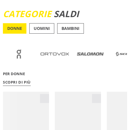
SCOPRI ORA
CATEGORIE
SALDI
DONNE
UOMINI
BAMBINI
OUTDOOR
RUNN
PER DONNE
SCOPRI DI PIÙ