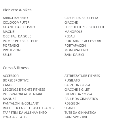
Biciclette & bikes
ABBIGLIAMENTO
CASCHI DA BICICLETTA
CICLOCOMPUTER
GIACCHE
GUANTI DA CICLISMO
LUCCHETTI PER BICICLETTE
MAGLIE
MANOPOLE
OCCHIALI DA SOLE
PEDALI
POMPE PER BICICLETTE
PORTABICI E ACCESSORI
PORTABICI
PORTAPACCHI
PROTEZIONI
MONOPATTINO
SELLE
ZAINI DA BICI
Corsa & fitness
ACCESSORI
ATTREZZATURE-FITNESS
BORSE SPORTIVE
PUGILATO
CAMICIE
CALZE DA CORSA
LEGGINGS E TIGHTS FITNESS
GIACCHE E GILET
INTEGRATORI ALIMENTARI
INTIMO DA CORSA
MANUBRI
PALLE DA GINNASTICA
PANTALONI & COLLANT
REGGISENI
RULLI PER FASCE E FASCE TRAINER
SCARPE
TAPPETINI DA ALLENAMENTO
TUTE DA GINNASTICA
YOGA & PILATES
ZAINI SPORTIVI