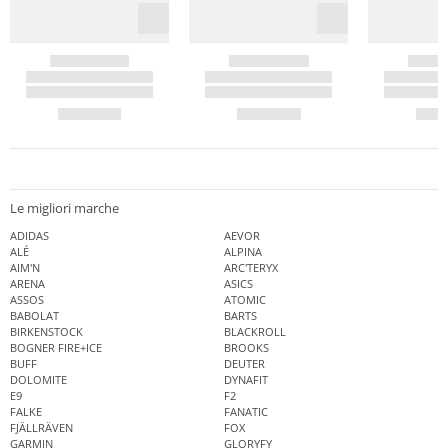
Le migliori marche
ADIDAS
AEVOR
ALÉ
ALPINA
AIM'N
ARC'TERYX
ARENA
ASICS
ASSOS
ATOMIC
BABOLAT
BARTS
BIRKENSTOCK
BLACKROLL
BOGNER FIRE+ICE
BROOKS
BUFF
DEUTER
DOLOMITE
DYNAFIT
E9
F2
FALKE
FANATIC
FJÄLLRÄVEN
FOX
GARMIN
GLORYFY