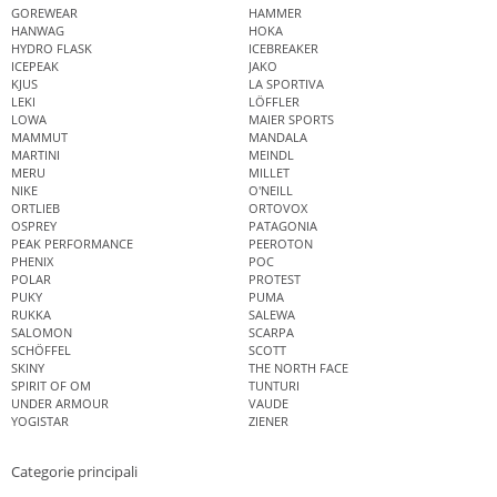
GOREWEAR
HAMMER
HANWAG
HOKA
HYDRO FLASK
ICEBREAKER
ICEPEAK
JAKO
KJUS
LA SPORTIVA
LEKI
LÖFFLER
LOWA
MAIER SPORTS
MAMMUT
MANDALA
MARTINI
MEINDL
MERU
MILLET
NIKE
O'NEILL
ORTLIEB
ORTOVOX
OSPREY
PATAGONIA
PEAK PERFORMANCE
PEEROTON
PHENIX
POC
POLAR
PROTEST
PUKY
PUMA
RUKKA
SALEWA
SALOMON
SCARPA
SCHÖFFEL
SCOTT
SKINY
THE NORTH FACE
SPIRIT OF OM
TUNTURI
UNDER ARMOUR
VAUDE
YOGISTAR
ZIENER
Categorie principali