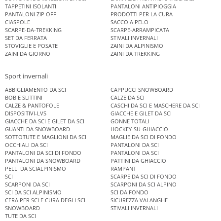
TAPPETINI ISOLANTI
PANTALONI ANTIPIOGGIA
PANTALONI ZIP OFF
PRODOTTI PER LA CURA
CIASPOLE
SACCO A PELO
SCARPE-DA-TREKKING
SCARPE-ARRAMPICATA
SET DA FERRATA
STIVALI INVERNALI
STOVIGLIE E POSATE
ZAINI DA ALPINISMO
ZAINI DA GIORNO
ZAINI DA TREKKING
Sport invernali
ABBIGLIAMENTO DA SCI
CAPPUCCI SNOWBOARD
BOB E SLITTINI
CALZE DA SCI
CALZE & PANTOFOLE
CASCHI DA SCI E MASCHERE DA SCI
DISPOSITIVI-LVS
GIACCHE E GILET DA SCI
GIACCHE DA SCI E GILET DA SCI
GONNE TOTALI
GUANTI DA SNOWBOARD
HOCKEY-SU-GHIACCIO
SOTTOTUTE E MAGLIONI DA SCI
MAGLIE DA SCI DI FONDO
OCCHIALI DA SCI
PANTALONI DA SCI
PANTALONI DA SCI DI FONDO
PANTALONI DA SCI
PANTALONI DA SNOWBOARD
PATTINI DA GHIACCIO
PELLI DA SCIALPINISMO
RAMPANT
SCI
SCARPE DA SCI DI FONDO
SCARPONI DA SCI
SCARPONI DA SCI ALPINO
SCI DA SCI ALPINISMO
SCI DA FONDO
CERA PER SCI E CURA DEGLI SCI
SICUREZZA VALANGHE
SNOWBOARD
STIVALI INVERNALI
TUTE DA SCI