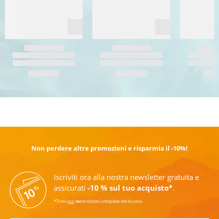
SCOPRI DI PIÙ
Non perdere altre promozioni e risparmia il -10%!
Iscriviti ora alla nostra newsletter gratuita e
assicurati
-10 % sul tuo acquisto*
.
*Trovi
qui
le condizioni complete del buono.