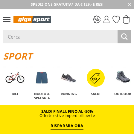
SPEDIZIONE GRATUITA* DA € 129,- E RESI
SALDI
SPORT
BICI
NUOTO &
RUNNING
SALDI
OUTDOOR
SPIAGGIA
SALDI FINALI: FINO AL -50%
Offerte estive imperdibili per te
RISPARMIA ORA