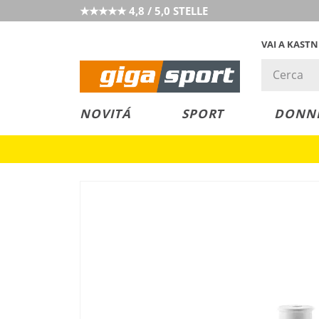
★★★★★ 4,8 / 5,0 STELLE
VAI A KAST
PREZZO &
SALDI
NOVITÁ
SPORT
DONN
VALORE