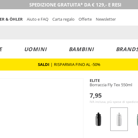
SPEDIZIONE GRATUITA* DA € 129,- E RESI
NER & ÖHLER
Aiuto e FAQ
Carta regalo
Offerte
Newsletter
E
UOMINI
BAMBINI
BRAND
SALDI
|
RISPARMIA FINO AL -50%
ELITE
Borraccia Fly Tex 550ml
7,95
IVA inclusa, più spese di spedizi