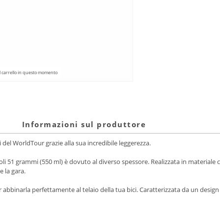
l carrello in questo momento
Informazioni sul produttore
ni del WorldTour grazie alla sua incredibile leggerezza.
 soli 51 grammi (550 ml) è dovuto al diverso spessore. Realizzata in materiale
 la gara.
r abbinarla perfettamente al telaio della tua bici. Caratterizzata da un desig