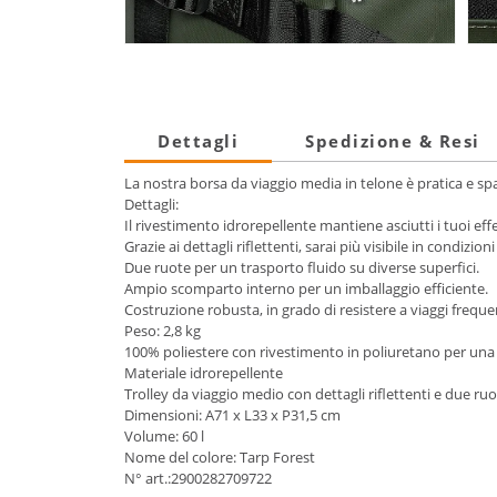
Dettagli
Spedizione & Resi
La nostra borsa da viaggio media in telone è pratica e spa
Dettagli:
Il rivestimento idrorepellente mantiene asciutti i tuoi effe
Grazie ai dettagli riflettenti, sarai più visibile in condizion
Due ruote per un trasporto fluido su diverse superfici.
Ampio scomparto interno per un imballaggio efficiente.
Costruzione robusta, in grado di resistere a viaggi frequen
Peso: 2,8 kg
100% poliestere con rivestimento in poliuretano per una
Materiale idrorepellente
Trolley da viaggio medio con dettagli riflettenti e due ru
Dimensioni: A71 x L33 x P31,5 cm
Volume: 60 l
Nome del colore: Tarp Forest
N° art.:2900282709722