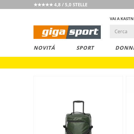
★★★★★ 4,8 / 5,0 STELLE
VAI A KAST
PREZZO &
SALDI
NOVITÁ
SPORT
DONN
VALORE