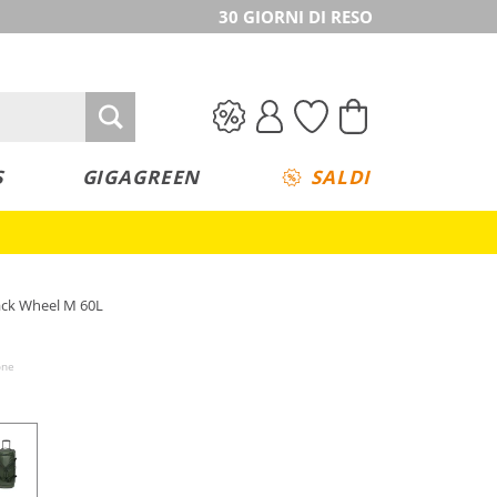
30 GIORNI DI RESO
S
GIGAGREEN
SALDI
Pack Wheel M 60L
one