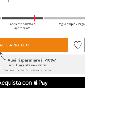
aderente / adatto /
taglio ampio / largo
appropriato
AL CARRELLO
Vuoi risparmiare il -10%?
Iscriviti
ora
alla newsletter.
Si prega di rispettare le condizioni del buono.