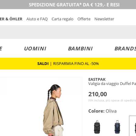
SPEDIZIONE GRATUITA* DA € 129,- E RESI
NER & ÖHLER
Aiuto e FAQ
Carta regalo
Offerte
Newsletter
E
UOMINI
BAMBINI
BRAND
SALDI
|
RISPARMIA FINO AL -50%
EASTPAK
Valigia da viaggio Duffel 
210,00
IVA inclusa, più spese di spedizi
Colore:
Oliva