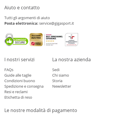
Aiuto e contatto
Tutti gli argomenti di aiuto
Posta elettronica:
service@gigasport.it
I nostri servizi
La nostra azienda
FAQs
Sedi
Guide alle taglie
Chi siamo
Condizioni buono
Storia
Spedizione e consegna
Newsletter
Resi e reclami
Etichetta di reso
Le nostre modalità di pagamento
Mastercard
Visa
Diners
Applepay
Amazon
Paypal
Klarn