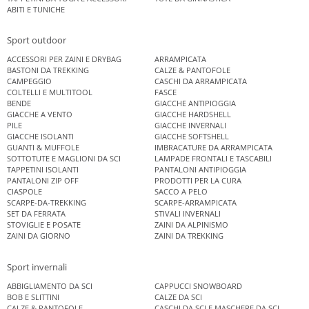
ABITI E TUNICHE
Sport outdoor
ACCESSORI PER ZAINI E DRYBAG
ARRAMPICATA
BASTONI DA TREKKING
CALZE & PANTOFOLE
CAMPEGGIO
CASCHI DA ARRAMPICATA
COLTELLI E MULTITOOL
FASCE
BENDE
GIACCHE ANTIPIOGGIA
GIACCHE A VENTO
GIACCHE HARDSHELL
PILE
GIACCHE INVERNALI
GIACCHE ISOLANTI
GIACCHE SOFTSHELL
GUANTI & MUFFOLE
IMBRACATURE DA ARRAMPICATA
SOTTOTUTE E MAGLIONI DA SCI
LAMPADE FRONTALI E TASCABILI
TAPPETINI ISOLANTI
PANTALONI ANTIPIOGGIA
PANTALONI ZIP OFF
PRODOTTI PER LA CURA
CIASPOLE
SACCO A PELO
SCARPE-DA-TREKKING
SCARPE-ARRAMPICATA
SET DA FERRATA
STIVALI INVERNALI
STOVIGLIE E POSATE
ZAINI DA ALPINISMO
ZAINI DA GIORNO
ZAINI DA TREKKING
Sport invernali
ABBIGLIAMENTO DA SCI
CAPPUCCI SNOWBOARD
BOB E SLITTINI
CALZE DA SCI
CALZE & PANTOFOLE
CASCHI DA SCI E MASCHERE DA SCI