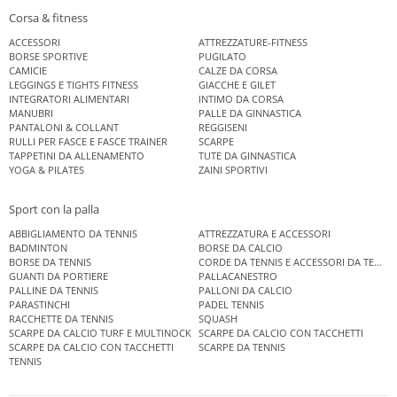
Corsa & fitness
ACCESSORI
ATTREZZATURE-FITNESS
BORSE SPORTIVE
PUGILATO
CAMICIE
CALZE DA CORSA
LEGGINGS E TIGHTS FITNESS
GIACCHE E GILET
INTEGRATORI ALIMENTARI
INTIMO DA CORSA
MANUBRI
PALLE DA GINNASTICA
PANTALONI & COLLANT
REGGISENI
RULLI PER FASCE E FASCE TRAINER
SCARPE
TAPPETINI DA ALLENAMENTO
TUTE DA GINNASTICA
YOGA & PILATES
ZAINI SPORTIVI
Sport con la palla
ABBIGLIAMENTO DA TENNIS
ATTREZZATURA E ACCESSORI
BADMINTON
BORSE DA CALCIO
BORSE DA TENNIS
CORDE DA TENNIS E ACCESSORI DA TENNIS
GUANTI DA PORTIERE
PALLACANESTRO
PALLINE DA TENNIS
PALLONI DA CALCIO
PARASTINCHI
PADEL TENNIS
RACCHETTE DA TENNIS
SQUASH
SCARPE DA CALCIO TURF E MULTINOCK
SCARPE DA CALCIO CON TACCHETTI
SCARPE DA CALCIO CON TACCHETTI
SCARPE DA TENNIS
TENNIS