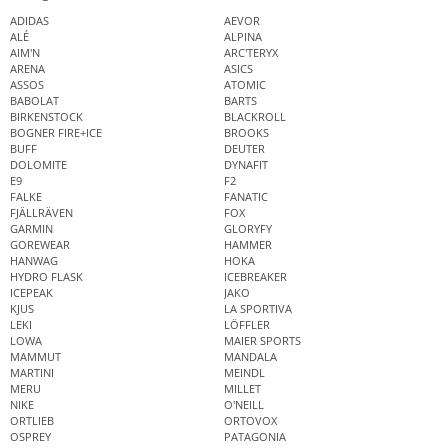
ADIDAS
AEVOR
ALÉ
ALPINA
AIM'N
ARC'TERYX
ARENA
ASICS
ASSOS
ATOMIC
BABOLAT
BARTS
BIRKENSTOCK
BLACKROLL
BOGNER FIRE+ICE
BROOKS
BUFF
DEUTER
DOLOMITE
DYNAFIT
E9
F2
FALKE
FANATIC
FJÄLLRÄVEN
FOX
GARMIN
GLORYFY
GOREWEAR
HAMMER
HANWAG
HOKA
HYDRO FLASK
ICEBREAKER
ICEPEAK
JAKO
KJUS
LA SPORTIVA
LEKI
LÖFFLER
LOWA
MAIER SPORTS
MAMMUT
MANDALA
MARTINI
MEINDL
MERU
MILLET
NIKE
O'NEILL
ORTLIEB
ORTOVOX
OSPREY
PATAGONIA