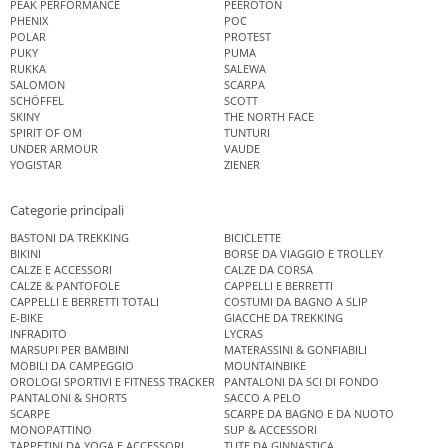
PEAK PERFORMANCE
PEEROTON
PHENIX
POC
POLAR
PROTEST
PUKY
PUMA
RUKKA
SALEWA
SALOMON
SCARPA
SCHÖFFEL
SCOTT
SKINY
THE NORTH FACE
SPIRIT OF OM
TUNTURI
UNDER ARMOUR
VAUDE
YOGISTAR
ZIENER
Categorie principali
BASTONI DA TREKKING
BICICLETTE
BIKINI
BORSE DA VIAGGIO E TROLLEY
CALZE E ACCESSORI
CALZE DA CORSA
CALZE & PANTOFOLE
CAPPELLI E BERRETTI
CAPPELLI E BERRETTI TOTALI
COSTUMI DA BAGNO A SLIP
E-BIKE
GIACCHE DA TREKKING
INFRADITO
LYCRAS
MARSUPI PER BAMBINI
MATERASSINI & GONFIABILI
MOBILI DA CAMPEGGIO
MOUNTAINBIKE
OROLOGI SPORTIVI E FITNESS TRACKER
PANTALONI DA SCI DI FONDO
PANTALONI & SHORTS
SACCO A PELO
SCARPE
SCARPE DA BAGNO E DA NUOTO
MONOPATTINO
SUP & ACCESSORI
TAPPETINI DA YOGA E ACCESSORI
TUTE DA GINNASTICA