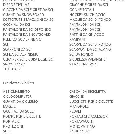
DISPOSITIVI-LVS
GIACCHE E GILET DA SCI
GIACCHE DA SCI E GILET DA SCI
GONNE TOTALI
GUANTI DA SNOWBOARD
HOCKEY-SU-GHIACCIO
SOTTOTUTE E MAGLIONI DA SCI
MAGLIE DA SCI DI FONDO
OCCHIALI DA SCI
PANTALONI DA SCI
PANTALONI DA SCI DI FONDO
PANTALONI DA SCI
PANTALONI DA SNOWBOARD
PATTINI DA GHIACCIO
PELLI DA SCIALPINISMO
RAMPANT
SCI
SCARPE DA SCI DI FONDO
SCARPONI DA SCI
SCARPONI DA SCI ALPINO
SCI DA SCI ALPINISMO
SCI DA FONDO
CERA PER SCI E CURA DEGLI SCI
SICUREZZA VALANGHE
SNOWBOARD
STIVALI INVERNALI
TUTE DA SCI
Biciclette & bikes
ABBIGLIAMENTO
CASCHI DA BICICLETTA
CICLOCOMPUTER
GIACCHE
GUANTI DA CICLISMO
LUCCHETTI PER BICICLETTE
MAGLIE
MANOPOLE
OCCHIALI DA SOLE
PEDALI
POMPE PER BICICLETTE
PORTABICI E ACCESSORI
PORTABICI
PORTAPACCHI
PROTEZIONI
MONOPATTINO
SELLE
ZAINI DA BICI