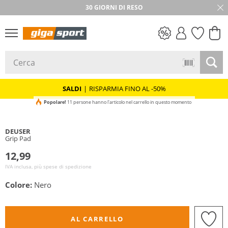
30 GIORNI DI RESO
SALDI
SALDI
|
RISPARMIA FINO AL -50%
Popolare!
11 persone hanno l'articolo nel carrello in questo momento
DEUSER
Grip Pad
12,99
IVA inclusa, più spese di spedizione
Colore:
Nero
AL CARRELLO