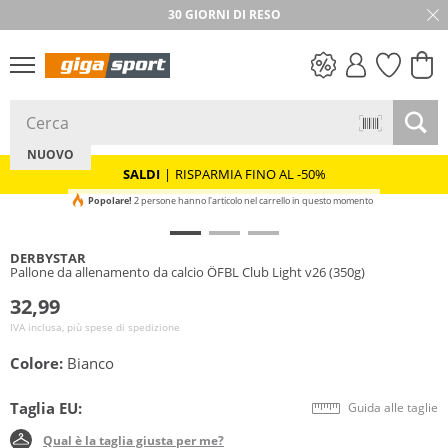
30 GIORNI DI RESO
SALDI
NUOVO
SALDI
|
RISPARMIA FINO AL -50%
Popolare!
2 persone hanno l'articolo nel carrello in questo momento
DERBYSTAR
Pallone da allenamento da calcio ÖFBL Club Light v26 (350g)
32,99
IVA inclusa, più spese di spedizione
Colore:
Bianco
Taglia EU:
Guida alle taglie
Qual è la taglia giusta per me?