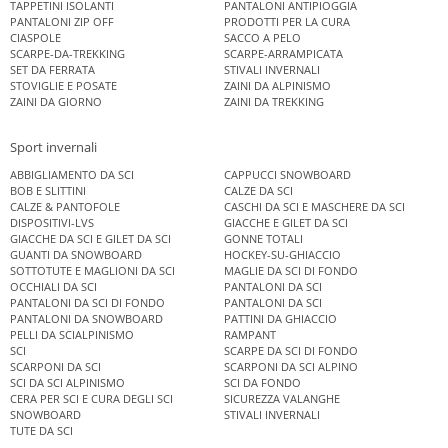
TAPPETINI ISOLANTI
PANTALONI ANTIPIOGGIA
PANTALONI ZIP OFF
PRODOTTI PER LA CURA
CIASPOLE
SACCO A PELO
SCARPE-DA-TREKKING
SCARPE-ARRAMPICATA
SET DA FERRATA
STIVALI INVERNALI
STOVIGLIE E POSATE
ZAINI DA ALPINISMO
ZAINI DA GIORNO
ZAINI DA TREKKING
Sport invernali
ABBIGLIAMENTO DA SCI
CAPPUCCI SNOWBOARD
BOB E SLITTINI
CALZE DA SCI
CALZE & PANTOFOLE
CASCHI DA SCI E MASCHERE DA SCI
DISPOSITIVI-LVS
GIACCHE E GILET DA SCI
GIACCHE DA SCI E GILET DA SCI
GONNE TOTALI
GUANTI DA SNOWBOARD
HOCKEY-SU-GHIACCIO
SOTTOTUTE E MAGLIONI DA SCI
MAGLIE DA SCI DI FONDO
OCCHIALI DA SCI
PANTALONI DA SCI
PANTALONI DA SCI DI FONDO
PANTALONI DA SCI
PANTALONI DA SNOWBOARD
PATTINI DA GHIACCIO
PELLI DA SCIALPINISMO
RAMPANT
SCI
SCARPE DA SCI DI FONDO
SCARPONI DA SCI
SCARPONI DA SCI ALPINO
SCI DA SCI ALPINISMO
SCI DA FONDO
CERA PER SCI E CURA DEGLI SCI
SICUREZZA VALANGHE
SNOWBOARD
STIVALI INVERNALI
TUTE DA SCI