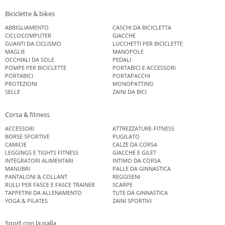
Biciclette & bikes
ABBIGLIAMENTO
CASCHI DA BICICLETTA
CICLOCOMPUTER
GIACCHE
GUANTI DA CICLISMO
LUCCHETTI PER BICICLETTE
MAGLIE
MANOPOLE
OCCHIALI DA SOLE
PEDALI
POMPE PER BICICLETTE
PORTABICI E ACCESSORI
PORTABICI
PORTAPACCHI
PROTEZIONI
MONOPATTINO
SELLE
ZAINI DA BICI
Corsa & fitness
ACCESSORI
ATTREZZATURE-FITNESS
BORSE SPORTIVE
PUGILATO
CAMICIE
CALZE DA CORSA
LEGGINGS E TIGHTS FITNESS
GIACCHE E GILET
INTEGRATORI ALIMENTARI
INTIMO DA CORSA
MANUBRI
PALLE DA GINNASTICA
PANTALONI & COLLANT
REGGISENI
RULLI PER FASCE E FASCE TRAINER
SCARPE
TAPPETINI DA ALLENAMENTO
TUTE DA GINNASTICA
YOGA & PILATES
ZAINI SPORTIVI
Sport con la palla