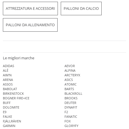
ATTREZZATURA E ACCESSORI
PALLONI DA CALCIO
PALLONI DA ALLENAMENTO
Le migliori marche
ADIDAS
AEVOR
ALÉ
ALPINA
AIM'N
ARC'TERYX
ARENA
ASICS
ASSOS
ATOMIC
BABOLAT
BARTS
BIRKENSTOCK
BLACKROLL
BOGNER FIRE+ICE
BROOKS
BUFF
DEUTER
DOLOMITE
DYNAFIT
E9
F2
FALKE
FANATIC
FJÄLLRÄVEN
FOX
GARMIN
GLORYFY