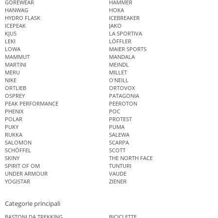
GOREWEAR
HAMMER
HANWAG
HOKA
HYDRO FLASK
ICEBREAKER
ICEPEAK
JAKO
KJUS
LA SPORTIVA
LEKI
LÖFFLER
LOWA
MAIER SPORTS
MAMMUT
MANDALA
MARTINI
MEINDL
MERU
MILLET
NIKE
O'NEILL
ORTLIEB
ORTOVOX
OSPREY
PATAGONIA
PEAK PERFORMANCE
PEEROTON
PHENIX
POC
POLAR
PROTEST
PUKY
PUMA
RUKKA
SALEWA
SALOMON
SCARPA
SCHÖFFEL
SCOTT
SKINY
THE NORTH FACE
SPIRIT OF OM
TUNTURI
UNDER ARMOUR
VAUDE
YOGISTAR
ZIENER
Categorie principali
BASTONI DA TREKKING
BICICLETTE