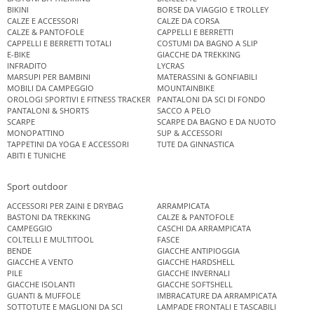
BIKINI
BORSE DA VIAGGIO E TROLLEY
CALZE E ACCESSORI
CALZE DA CORSA
CALZE & PANTOFOLE
CAPPELLI E BERRETTI
CAPPELLI E BERRETTI TOTALI
COSTUMI DA BAGNO A SLIP
E-BIKE
GIACCHE DA TREKKING
INFRADITO
LYCRAS
MARSUPI PER BAMBINI
MATERASSINI & GONFIABILI
MOBILI DA CAMPEGGIO
MOUNTAINBIKE
OROLOGI SPORTIVI E FITNESS TRACKER
PANTALONI DA SCI DI FONDO
PANTALONI & SHORTS
SACCO A PELO
SCARPE
SCARPE DA BAGNO E DA NUOTO
MONOPATTINO
SUP & ACCESSORI
TAPPETINI DA YOGA E ACCESSORI
TUTE DA GINNASTICA
ABITI E TUNICHE
Sport outdoor
ACCESSORI PER ZAINI E DRYBAG
ARRAMPICATA
BASTONI DA TREKKING
CALZE & PANTOFOLE
CAMPEGGIO
CASCHI DA ARRAMPICATA
COLTELLI E MULTITOOL
FASCE
BENDE
GIACCHE ANTIPIOGGIA
GIACCHE A VENTO
GIACCHE HARDSHELL
PILE
GIACCHE INVERNALI
GIACCHE ISOLANTI
GIACCHE SOFTSHELL
GUANTI & MUFFOLE
IMBRACATURE DA ARRAMPICATA
SOTTOTUTE E MAGLIONI DA SCI
LAMPADE FRONTALI E TASCABILI